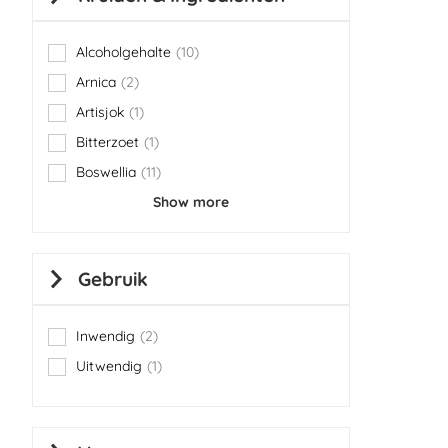
Alcoholgehalte
10
items
Arnica
2
items
Artisjok
1
item
Bitterzoet
1
item
Boswellia
11
items
Show more
Gebruik
Inwendig
2
items
Uitwendig
1
item