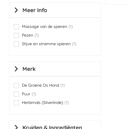
Meer Info
Massage van de spieren
1
item
Pezen
1
item
Stijve en stramme spieren
1
item
Merk
De Groene Os Hond
1
item
Puur
1
item
Herbimals (Silverlinde)
1
item
Kruiden & Ingrediënten