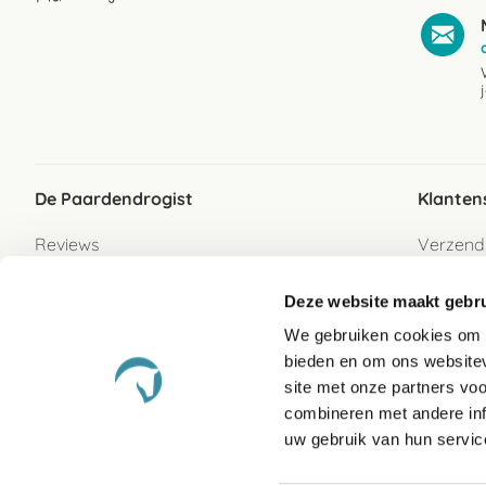
De Paardendrogist
Klanten
Reviews
Verzend
Over ons
Bezorgs
Deze website maakt gebru
Vacatures
Betaalwi
We gebruiken cookies om c
Contact
Retour
bieden en om ons websitev
Retour s
site met onze partners vo
combineren met andere inf
Garanti
uw gebruik van hun servic
Veelges