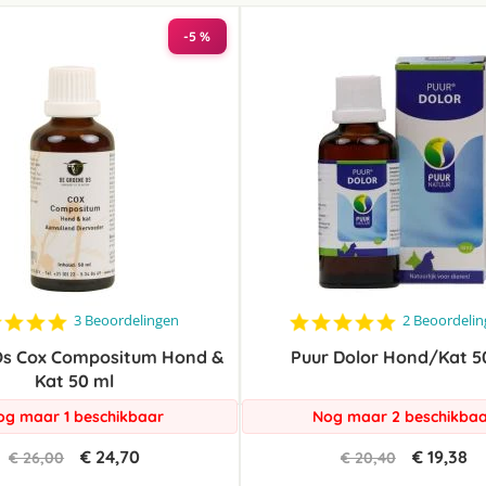
laag
sorteren
-5 %
5.0
5.0
3 Beoordelingen
2 Beoordeli
star
star
Os Cox Compositum Hond &
rating
Puur Dolor Hond/Kat 5
rating
Kat 50 ml
og maar 1 beschikbaar
Nog maar 2 beschikba
€ 24,70
€ 19,38
€ 26,00
€ 20,40