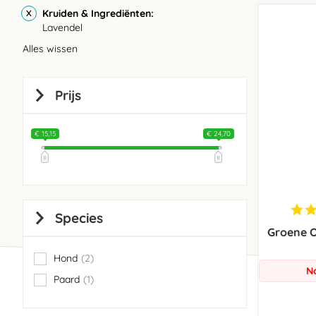
Kruiden & Ingrediënten
Lavendel
Alles wissen
Prijs
€ 15,15
€ 24,70
Species
Groene 
Hond
2
items
N
Paard
1
item