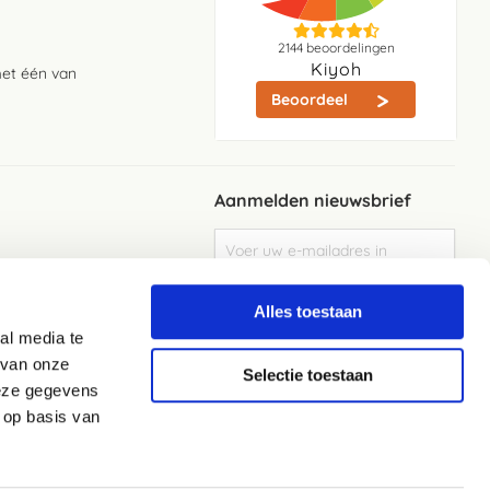
2144
beoordelingen
Kiyoh
met één van
Beoordeel
Aanmelden nieuwsbrief
Abonneer
u
op
Meld je aan
onze
Alles toestaan
nieuwsbrief
al media te
Elke week de beste acties en het laaste
nieuws in je eigen mailbox
 van onze
Selectie toestaan
deze gegevens
 op basis van