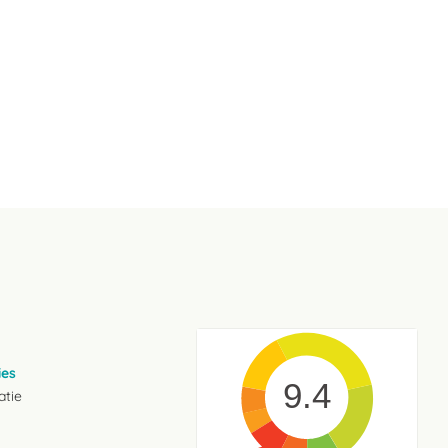
ies
9.4
atie