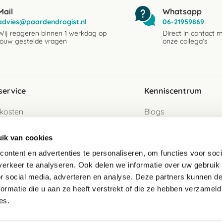
Mail
Whatsapp
advies@paardendrogist.nl
06-21959869
Wij reageren binnen 1 werkdag op
Direct in contact 
jouw gestelde vragen
onze collega's
service
Kenniscentrum
kosten
Blogs
ervice
Ingredientenwijzer
ik van cookies
jzen
Merken
ontent en advertenties te personaliseren, om functies voor soci
erkeer te analyseren. Ook delen we informatie over uw gebruik
turen als gast
or social media, adverteren en analyse. Deze partners kunnen 
ormatie die u aan ze heeft verstrekt of die ze hebben verzameld
e
es.
telde vragen