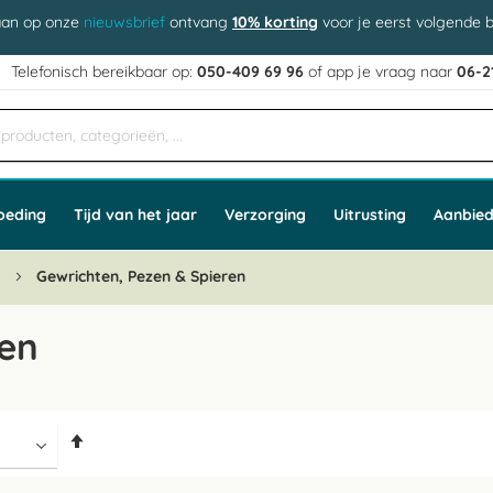
aan op onze
nieuwsbrief
ontvang
10% korting
voor je eerst volgende b
j
Telefonisch bereikbaar op:
050-409 69 96
of app
e vraag naar
06-2
oeding
Tijd van het jaar
Verzorging
Uitrusting
Aanbied
n
Gewrichten, Pezen & Spieren
ren
Van
hoog
naar