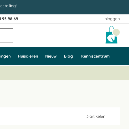
estelling!
1 95 98 69
Inloggen
Winke
ingen
Huisdieren
Nieuw
Blog
Kenniscentrum
3
artikelen