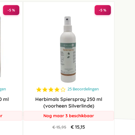
-5 %
-5 %
4.2
ngen
25 Beoordelingen
star
0 ml
Herbimals Spierspray 250 ml
rating
(voorheen Silverlinde)
ar
Nog maar 3 beschikbaar
€ 15,15
€ 15,95