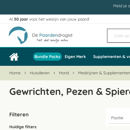
Meld je 
Al
30 jaar
voor het welzijn van jouw paard!
Ga
naar
de
inhoud
Bundle Packs
Eigen Merk
Supplementen & v
Home
Huisdieren
Hond
Medicijnen & Supplemente
Gewrichten, Pezen & Spie
Filteren
Huidige filters