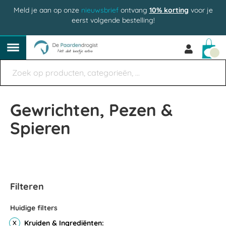
Meld je aan op onze
nieuwsbrief
ontvang
10% korting
voor je
eerst volgende bestelling!
Win
Gewrichten, Pezen &
Spieren
Filteren
Huidige filters
Kruiden & Ingrediënten