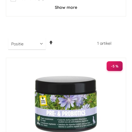
items
Show more
Van
1
artikel
hoog
naar
laag
sorteren
-5 %