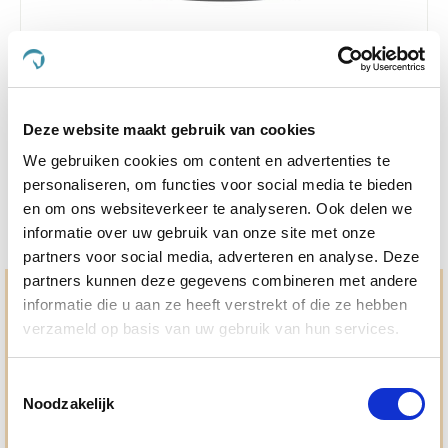
VitalStyle Hond Pre- & Probiotics 200 g
Nog maar 3 beschikbaar
Deze website maakt gebruik van cookies
€ 32,29
€ 33,99
We gebruiken cookies om content en advertenties te
personaliseren, om functies voor social media te bieden
en om ons websiteverkeer te analyseren. Ook delen we
informatie over uw gebruik van onze site met onze
partners voor social media, adverteren en analyse. Deze
partners kunnen deze gegevens combineren met andere
Hulp en advies nodig?
informatie die u aan ze heeft verstrekt of die ze hebben
verzameld op basis van uw gebruik van hun services.
Jouw paard gezond houden en krijgen. Dat is waar we het
allemaal voor doen. Bij De Paardendrogist worden we
gedreven door onze visie: het leveren van producten van
Toestemmingsselectie
topkwaliteit, uitgebreide informatieverstrekking en
Noodzakelijk
"ouderwetse" service. Wij helpen je graag, doen wat wij
beloven en rusten pas als jij tevreden bent; dat menen we en