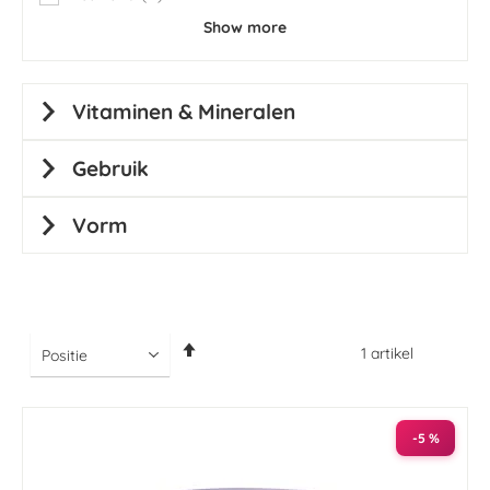
items
Show more
Vitaminen & Mineralen
Gebruik
Vorm
Van
1
artikel
hoog
naar
laag
sorteren
-5 %