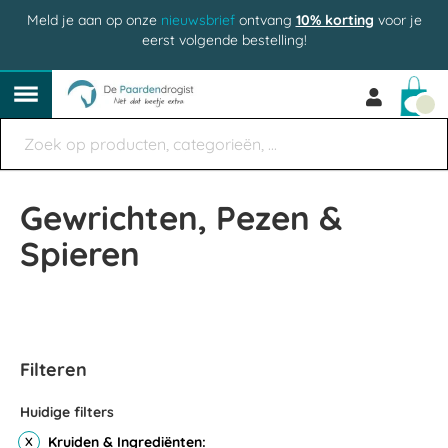
Meld je aan op onze
nieuwsbrief
ontvang
10% korting
voor je
eerst volgende bestelling!
Win
Gewrichten, Pezen &
Spieren
Filteren
Huidige filters
Kruiden & Ingrediënten