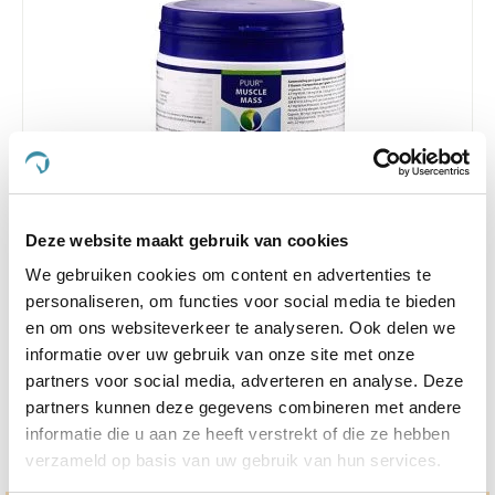
4.5
6 Beoordelingen
Deze website maakt gebruik van cookies
star
Puur Muscle Mass Hond/Kat
rating
We gebruiken cookies om content en advertenties te
personaliseren, om functies voor social media te bieden
Nog maar 1 beschikbaar
en om ons websiteverkeer te analyseren. Ook delen we
informatie over uw gebruik van onze site met onze
€ 74,44
€ 78,36
partners voor social media, adverteren en analyse. Deze
partners kunnen deze gegevens combineren met andere
informatie die u aan ze heeft verstrekt of die ze hebben
verzameld op basis van uw gebruik van hun services.