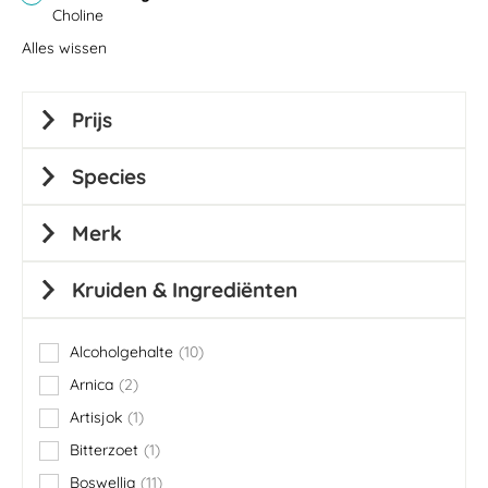
Choline
Alles wissen
Prijs
Species
Merk
Kruiden & Ingrediënten
Alcoholgehalte
10
items
Arnica
2
items
Artisjok
1
item
Bitterzoet
1
item
Boswellia
11