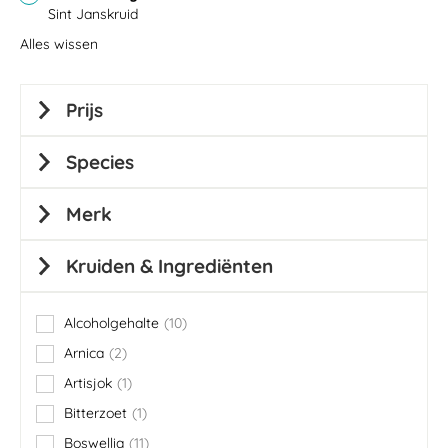
Sint Janskruid
Alles wissen
Prijs
Species
Merk
Kruiden & Ingrediënten
Alcoholgehalte
10
items
Arnica
2
items
Artisjok
1
item
Bitterzoet
1
item
Boswellia
11