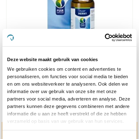
4.7
3 Beoordelingen
star
Deze website maakt gebruik van cookies
Puur Herny Hond/Kat 50 ml
rating
We gebruiken cookies om content en advertenties te
Nog maar 2 beschikbaar
personaliseren, om functies voor social media te bieden
€ 23,32
en om ons websiteverkeer te analyseren. Ook delen we
€ 24,55
informatie over uw gebruik van onze site met onze
partners voor social media, adverteren en analyse. Deze
partners kunnen deze gegevens combineren met andere
informatie die u aan ze heeft verstrekt of die ze hebben
verzameld op basis van uw gebruik van hun services.
Hulp en advies nodig?
Toestemmingsselectie