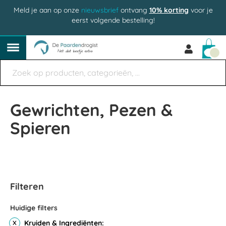
Meld je aan op onze
nieuwsbrief
ontvang
10% korting
voor je
eerst volgende bestelling!
Win
Gewrichten, Pezen &
Spieren
Filteren
Huidige filters
Kruiden & Ingrediënten