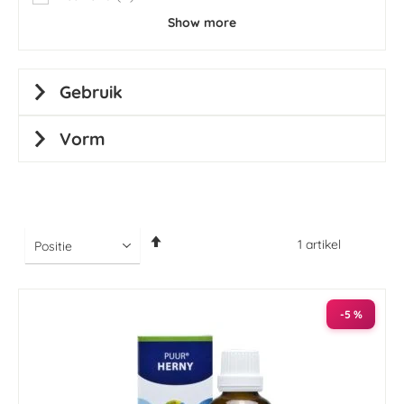
items
Show more
Gebruik
Vorm
Van
1
artikel
hoog
naar
laag
sorteren
-5 %