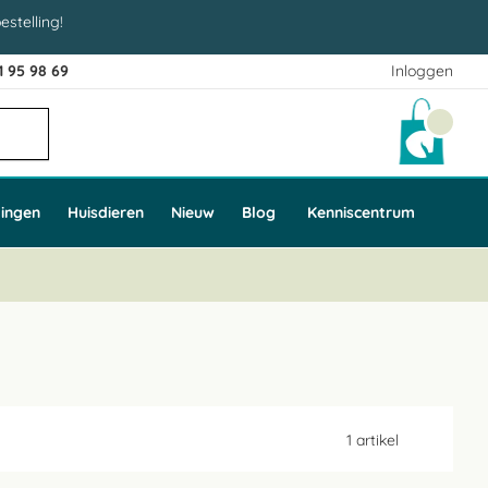
estelling!
1 95 98 69
Inloggen
Winke
ingen
Huisdieren
Nieuw
Blog
Kenniscentrum
1
artikel