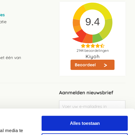
ies
9.4
atie
2144
beoordelingen
Kiyoh
met één van
Beoordeel
Aanmelden nieuwsbrief
Abonneer
u
op
Meld je aan
onze
Alles toestaan
nieuwsbrief
al media te
Elke week de beste acties en het laaste