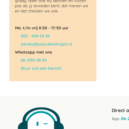
graag, doen wat wij beloven en rusten
pas als jij tevreden bent; dat menen we
en dat checken we ook.
Ma. t/m vrij 8:30 - 17:30 uur
050 - 409 69 96
advies@paardendrogist.nl
Whatsapp met ons
06-2195 98 69
Stuur ons een bericht
Direct 
App:
06-