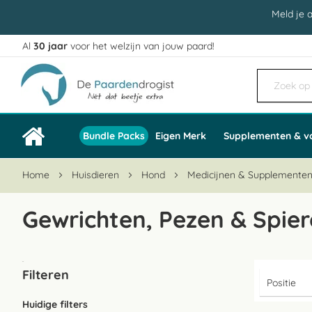
Meld je 
Al
30 jaar
voor het welzijn van jouw paard!
Ga
naar
de
inhoud
Bundle Packs
Eigen Merk
Supplementen & v
Home
Huisdieren
Hond
Medicijnen & Supplemente
Gewrichten, Pezen & Spie
Filteren
Huidige filters