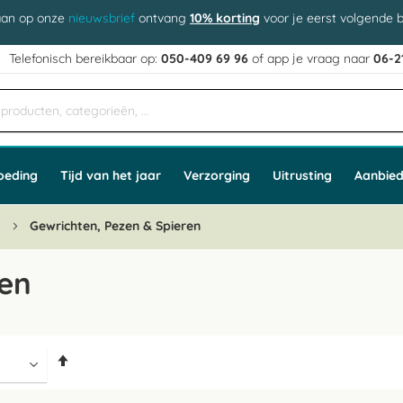
aan op onze
nieuwsbrief
ontvang
10% korting
voor je eerst volgende b
j
Telefonisch bereikbaar op:
050-409 69 96
of app
e vraag naar
06-2
oeding
Tijd van het jaar
Verzorging
Uitrusting
Aanbied
n
Gewrichten, Pezen & Spieren
ren
Van
hoog
naar