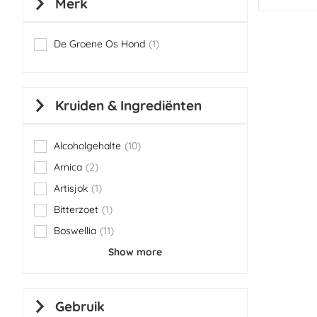
Merk
De Groene Os Hond
1
item
Kruiden & Ingrediënten
Alcoholgehalte
10
items
Arnica
2
items
Artisjok
1
item
Bitterzoet
1
item
Boswellia
11
items
Show more
Gebruik