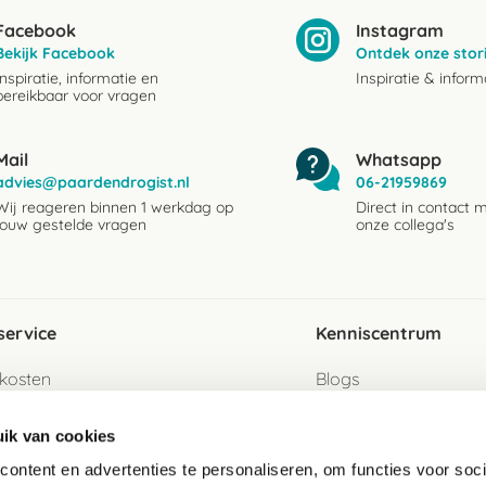
Facebook
Instagram
Bekijk Facebook
Ontdek onze stor
Inspiratie, informatie en
Inspiratie & inform
bereikbaar voor vragen
Mail
Whatsapp
advies@paardendrogist.nl
06-21959869
Wij reageren binnen 1 werkdag op
Direct in contact 
jouw gestelde vragen
onze collega's
service
Kenniscentrum
kosten
Blogs
ervice
Ingredientenwijzer
ik van cookies
jzen
Merken
ontent en advertenties te personaliseren, om functies voor soci