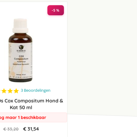
laag
sorteren
-5 %
5.0
3 Beoordelingen
star
Os Cox Compositum Hond &
rating
Kat 50 ml
og maar 1 beschikbaar
€ 31,54
€ 33,20