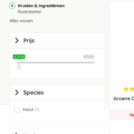
Kruiden & Ingrediënten
Rozenbottel
Alles wissen
Prijs
€ 31,54
€ 31,54
Species
Groene 
Hond
1
item
N