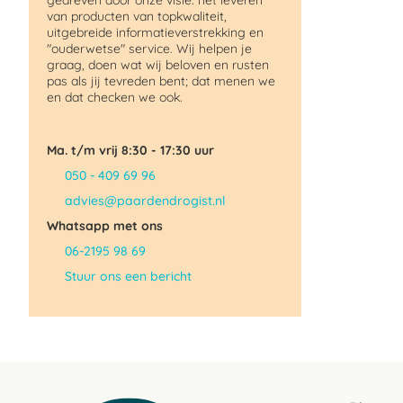
gedreven door onze visie: het leveren
van producten van topkwaliteit,
uitgebreide informatieverstrekking en
"ouderwetse" service. Wij helpen je
graag, doen wat wij beloven en rusten
pas als jij tevreden bent; dat menen we
en dat checken we ook.
Ma. t/m vrij 8:30 - 17:30 uur
050 - 409 69 96
advies@paardendrogist.nl
Whatsapp met ons
06-2195 98 69
Stuur ons een bericht