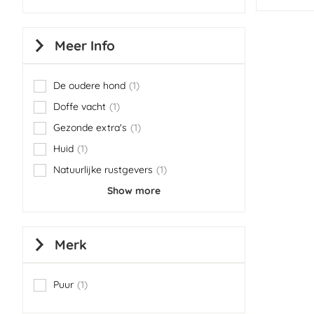
Meer Info
De oudere hond
1
item
Doffe vacht
1
item
Gezonde extra's
1
item
Huid
1
item
Natuurlijke rustgevers
1
item
Show more
Merk
Puur
1
item