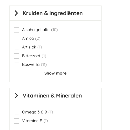
Kruiden & Ingrediënten
Alcoholgehalte
10
items
Arnica
2
items
Artisjok
1
item
Bitterzoet
1
item
Boswellia
11
items
Show more
Vitaminen & Mineralen
Omega 3-6-9
1
item
Vitamine E
1
item