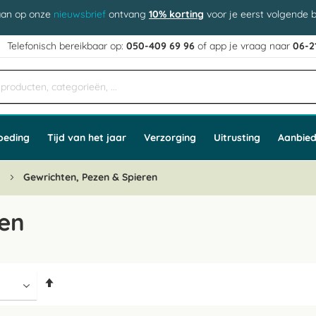
aan op onze
nieuwsbrief
ontvang
10% korting
voor je eerst volgende b
j
Telefonisch bereikbaar op:
050-409 69 96
of app
e vraag naar
06-2
oeding
Tijd van het jaar
Verzorging
Uitrusting
Aanbied
n
Gewrichten, Pezen & Spieren
ren
Van
hoog
naar