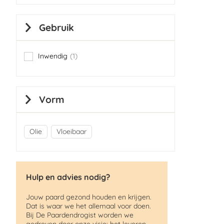
Gebruik
Inwendig
1
item
Vorm
Olie
Vloeibaar
Hulp en advies nodig?
Jouw paard gezond houden en krijgen.
Dat is waar we het allemaal voor doen.
Bij De Paardendrogist worden we