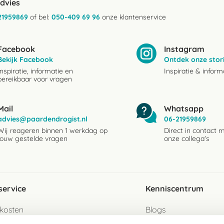
advies
21959869
of bel:
050-409 69 96
onze klantenservice
Facebook
Instagram
Bekijk Facebook
Ontdek onze stor
Inspiratie, informatie en
Inspiratie & inform
bereikbaar voor vragen
Mail
Whatsapp
advies@paardendrogist.nl
06-21959869
Wij reageren binnen 1 werkdag op
Direct in contact 
jouw gestelde vragen
onze collega's
service
Kenniscentrum
kosten
Blogs