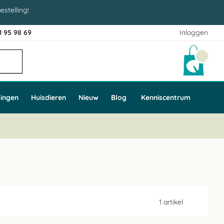
estelling!
1 95 98 69
Inloggen
Winke
ingen
Huisdieren
Nieuw
Blog
Kenniscentrum
1
artikel