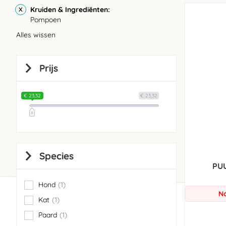
Kruiden & Ingrediënten
Pompoen
Alles wissen
Prijs
€ 23,32
€ 23,32
Species
PU
Hond
1
item
No
Kat
1
item
Paard
1
item