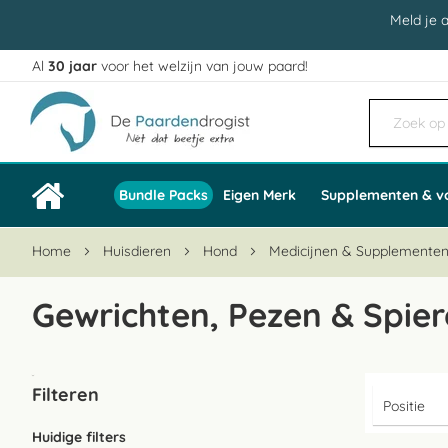
Meld je 
Al
30 jaar
voor het welzijn van jouw paard!
Ga
naar
de
inhoud
Bundle Packs
Eigen Merk
Supplementen & v
Home
Huisdieren
Hond
Medicijnen & Supplemente
Gewrichten, Pezen & Spie
Filteren
Huidige filters