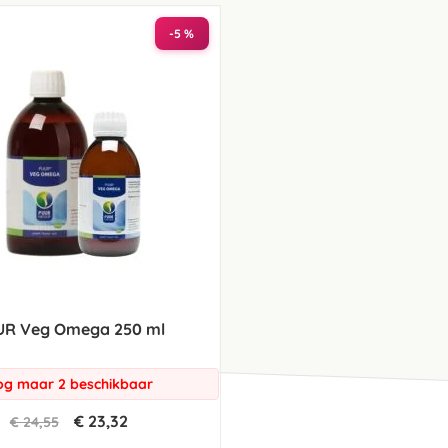
laag
sorteren
-5 %
UR Veg Omega 250 ml
g maar 2 beschikbaar
€ 23,32
€ 24,55