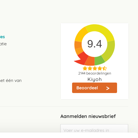
ies
9.4
atie
2144
beoordelingen
Kiyoh
met één van
Beoordeel
Aanmelden nieuwsbrief
Abonneer
u