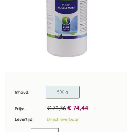
Ga
naar
het
begin
van
500 g
Inhoud
de
afbeeldingen-
€ 74,44
€ 78,36
gallerij
Prijs:
Levertijd:
Direct leverbaar