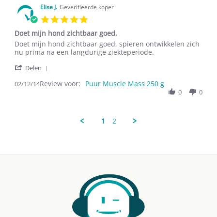
29
Elise J.
Geverifieerde koper
Dec
5.0
2015
star
Doet mijn hond zichtbaar goed,
rating
Review
review
Doet mijn hond zichtbaar goed, spieren ontwikkelen zich
by
stating
nu prima na een langdurige ziekteperiode.
Elise
Doet
'
J.
mijn
Delen
Share
on
hond
Review voor:
Review
Puur Muscle Mass 250 g
02/12/14
2
zichtbaar
by
0
0
Dec
goed,
Elise
2014
J.
on
1
2
2
Dec
2014