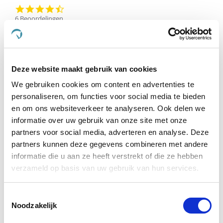
4.5
star
6 Beoordelingen
rating
Schrijf Een Review
Stel Een Vraag
Deze website maakt gebruik van cookies
BEOORDELINGEN
VRAGEN
We gebruiken cookies om content en advertenties te
personaliseren, om functies voor social media te bieden
en om ons websiteverkeer te analyseren. Ook delen we
informatie over uw gebruik van onze site met onze
6 Beoordelingen
partners voor social media, adverteren en analyse. Deze
partners kunnen deze gegevens combineren met andere
E.c. S.
Geverifieerde koper
informatie die u aan ze heeft verstrekt of die ze hebben
5.0
verzameld op basis van uw gebruik van hun services.
star
Puur muscle mass
rating
Review
review
Top spul gebruik het al 10 jaar onse oude hond ( 12) ging
Toestemmingsselectie
by
stating
er super op tijdens de flybal wetstrijden ze is nu met
E.c.
Puur
Noodzakelijk
pensioen maar krijgt het nu ter ondersteuning.
S.
muscle
on
mass
Pluspunten: