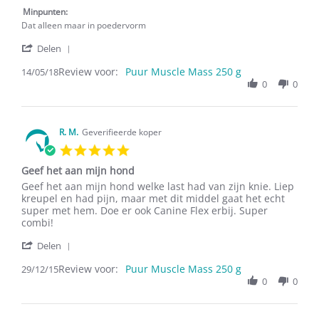
14
Kruiden
May
Basis
Minpunten:
2018
Is
Dat alleen maar in poedervorm
'
Delen
Share
Review voor:
Review
Puur Muscle Mass 250 g
14/05/18
by
0
0
E.c.
S.
on
14
R. M.
Geverifieerde koper
May
5.0
2018
star
Geef het aan mijn hond
rating
Review
review
Geef het aan mijn hond welke last had van zijn knie. Liep
by
stating
kreupel en had pijn, maar met dit middel gaat het echt
R.
Geef
super met hem. Doe er ook Canine Flex erbij. Super
M.
het
combi!
on
aan
'
29
mijn
Delen
Share
Dec
hond
Review voor:
Review
Puur Muscle Mass 250 g
29/12/15
2015
by
0
0
R.
M.
on