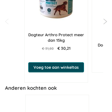
Dogteur Arthro Protect meer
dan 15kg
Dogteur
€ 30,21
€ 31,80
N
Voeg toe aan winkeltas
Anderen kochten ook