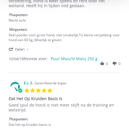
Astrid
Werkt
verbetering, hond is weer speels en rent door het
B.
Echt
weiland. Heeft hij in tijden niet gedaan.
on
10
Pluspunten:
Apr
Werkt echt
2019
Minpunten:
Veel poeder voor grote hond, niet smakelijk,Te kleine verpakking voor
hond van 60 kg.,Moeilijk te geven
'
Delen
Share
Review voor:
Review
Puur Muscle Mass 250 g
10/04/19
by
0
0
Astrid
B.
on
10
E.c. S.
Geverifieerde koper
Apr
5.0
2019
star
Dat Het Op Kruiden Basis Is
rating
Review
review
Goed spul de hond is niet meer stijft na de training en
by
stating
wetstrijd
E.c.
Dat
S.
Het
Pluspunten:
on
Op
Dat het op kruiden basis is