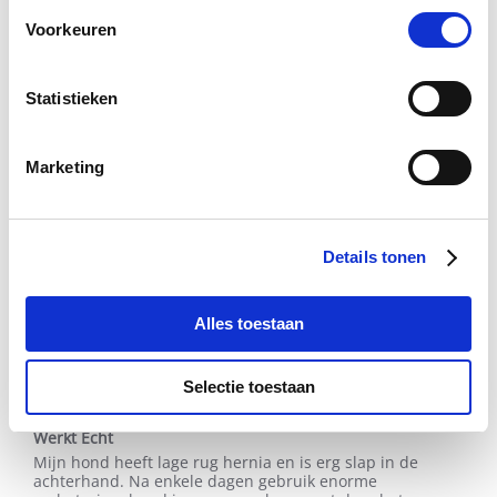
3
Makkelijk te mengen met nat voer
Voorkeuren
Aug
2020
Minpunten:
De poeder moet nat gemaakt worden
Statistieken
Marketing
Details tonen
'
Delen
Share
Review
03/08/20
0
0
by
Alles toestaan
E.c.
S.
on
Astrid B.
Geverifieerde koper
Selectie toestaan
3
5.0
Aug
star
2020
Werkt Echt
rating
Review
review
Mijn hond heeft lage rug hernia en is erg slap in de
by
stating
achterhand. Na enkele dagen gebruik enorme