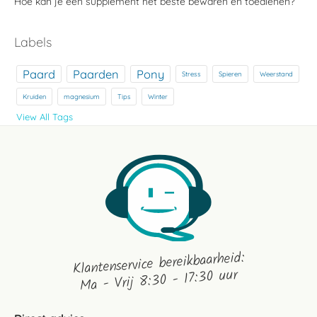
Hoe kan je een supplement het beste bewaren en toedienen?
Labels
Paard
Paarden
Pony
Stress
Spieren
Weerstand
Kruiden
magnesium
Tips
Winter
View All Tags
Klantenservice bereikbaarheid:
Ma - Vrij 8:30 - 17:30 uur