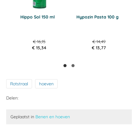
Hippo Sol 150 ml
Hypozin Pasta 100 g
Her
ml 
€ 16,15
€ 14,49
€ 15,34
€ 13,77
Rotstraal
hoeven
Delen:
Geplaatst in
Benen en hoeven