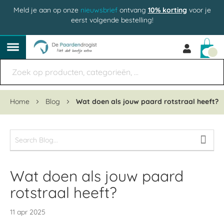
Meld je aan op onze
nieuwsbrief
ontvang
10% korting
voor je
eerst volgende bestelling!
Win
Home
Blog
Wat doen als jouw paard rotstraal heeft?
Wat doen als jouw paard
rotstraal heeft?
11 apr 2025