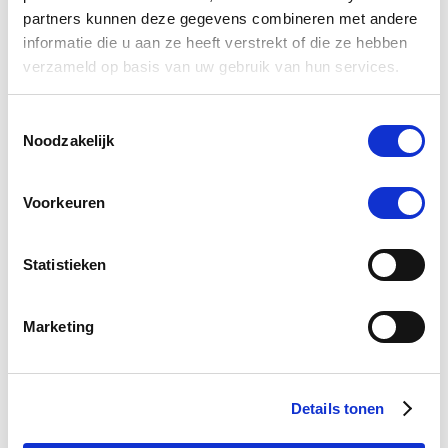
partners kunnen deze gegevens combineren met andere
informatie die u aan ze heeft verstrekt of die ze hebben
verzameld op basis van uw gebruik van hun services.
Toestemmingsselectie
Noodzakelijk
Voorkeuren
Help, mijn paard heeft brokkelhoeven
Statistieken
Marketing
Details tonen
Hoeven bekappen? Natuurlijk! Maar waarom en hoe dan?