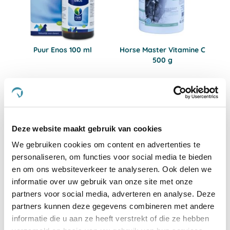
Puur Enos 100 ml
Horse Master Vitamine C
500 g
A
€ 35,50
€ 31,50
€ 33,73
€ 29,93
Deze website maakt gebruik van cookies
We gebruiken cookies om content en advertenties te
personaliseren, om functies voor social media te bieden
en om ons websiteverkeer te analyseren. Ook delen we
informatie over uw gebruik van onze site met onze
partners voor social media, adverteren en analyse. Deze
Heb jij nog vragen over voeding voor jonge paarden of heb
partners kunnen deze gegevens combineren met andere
je andere vragen? Schroom niet en neem contact met ons
informatie die u aan ze heeft verstrekt of die ze hebben
op. App
06-21959869
of bel naar onze klantenservice:
050-