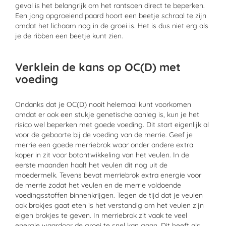
geval is het belangrijk om het rantsoen direct te beperken.
Een jong opgroeiend paard hoort een beetje schraal te zijn
omdat het lichaam nog in de groei is. Het is dus niet erg als
je de ribben een beetje kunt zien.
Verklein de kans op OC(D) met
voeding
Ondanks dat je OC
(
D
)
nooit helemaal kunt voorkomen
omdat er ook een stukje genetische aa
nleg is,
kun je het
risico
wel
beperken met goede voeding.
D
it start eigenlijk al
voor de geboorte
bij de voeding van de merrie. Geef je
merrie een goede merriebrok
waar onder andere extra
koper in zit voor botontwikkeling van het veulen. In de
eerste maanden haalt het veulen dit nog uit de
moedermelk.
Tevens bevat
merriebrok
extra energie voor
de merrie
zodat het veulen en de merrie voldoende
voedingsstoffen binnenkrijgen
. Tegen de tijd dat je veulen
ook brokjes gaat eten is het verstandig om het veulen zijn
eigen brokjes te geven
. In merriebrok zit vaak te veel
energie waardoor de groei te snel kan gaan. Dit heeft als