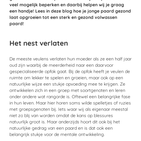
veel mogelijk beperken en daarbij helpen wij je graag
een handje! Lees in deze blog hoe je jonge paard gezond
laat opgroeien tot een
sterk en gezond
volwassen
paard!
Het nest verlaten
De meeste veulens verlaten hun moeder als ze een half jaar
oud zijn waarbij de meerderheid naar een
daarvoor
gespecialiseerde
opfok gaat. Bij de opfok heeft je veulen de
ruim
t
e om lekker te spelen en groeien, maar ook op een
natuurlijke wijze een stukje opvoeding mee te krijgen. Ze
ontwikkelen zich in een groep met soortgenoten en leren
onder andere wat rangorde is.
Oftewel een belangrijke fase
in hun leven.
Maar hier horen soms wilde spelletjes of ruzies
met groepsgenoten bij.
Iets waar wij als eigenaar meestal
niet zo blij van worden omdat de kans op blessures
natuurlijk groot is. Maar anderzijds hoort dit ook bij het
natuurlijke gedrag van een paard en is dat ook een
belangrijk stukje
voor de mentale ontwikkeling
.