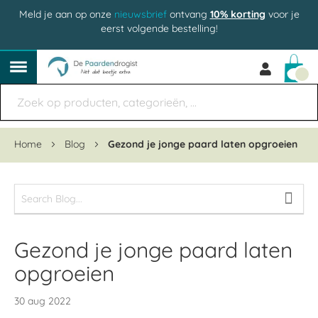
Meld je aan op onze
nieuwsbrief
ontvang
10% korting
voor je
eerst volgende bestelling!
Win
Home
Blog
Gezond je jonge paard laten opgroeien
Gezond je jonge paard laten
opgroeien
30 aug 2022