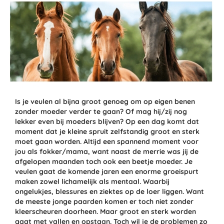
Is je veulen al bijna groot genoeg om
op eigen benen
zonder moeder verder te gaan?
Of mag hij/zij nog
lekker even bij moeders blijven
?
Op een dag komt dat
moment dat je kleine
spruit
zelfstandig groot en sterk
moet gaan worden. Altijd een spannend moment
voor
jou als fokker/mama, want naast de merrie was jij de
afgelopen maanden toch ook een beetje moeder. Je
veulen gaat de komende jaren een enorme groeispurt
maken zowel lichamelijk als mentaal. Waarbij
ongelukjes, blessures en ziektes op de loer liggen. Want
de meeste jonge paarden komen er toch niet zonder
kleerscheuren doorheen.
Maar groot en sterk worden
gaat met vallen en opstaan
.
Toch wil je de problemen zo