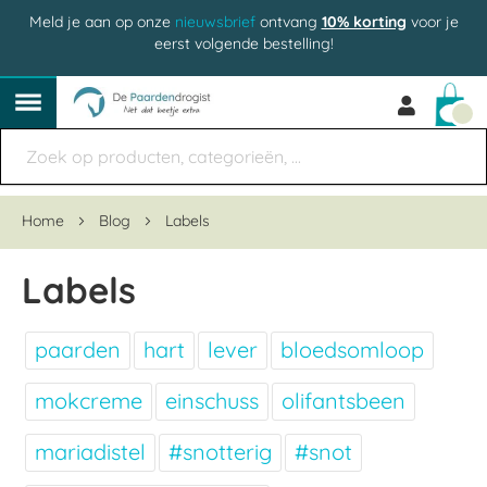
Meld je aan op onze
nieuwsbrief
ontvang
10% korting
voor je
eerst volgende bestelling!
Win
Home
Blog
Labels
Labels
paarden
hart
lever
bloedsomloop
mokcreme
einschuss
olifantsbeen
mariadistel
#snotterig
#snot