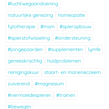
#luchtwegaandoening
natuurlijke genezing
homeopatie
fytotherapie
#msm
#spieropbouw
#spierstofwisseling
#ondersteuning
#jongepaarden
#supplementen
lymfe
geneeskrachtig
huidproblemen
reinigingskuur
staart- en maneneczeem
zuiverend
#magnesium
#vermoeidespieren
#trainen
#bewegen