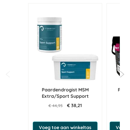
Paardendrogist MSM
Pavo 
Extra/Sport Support
€ 38,21
€ 44,95
€ 
Voeg toe aan winkeltas
Voeg t