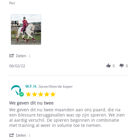
Nvt
'
Delen
Share
Review
06/02/22
0
0
by
L.
V.
on
W.F. H.
Geverifieerde koper
6
5.0
Feb
star
2022
We geven dit nu twee
rating
Review
review
We geven dit nu twee maanden aan ons paard, die na
by
stating
een blessure teruggevallen was op zijn spieren. We zien
W.F.
We
al aardig verschil. De spieren beginnen in combinatie
H.
geven
met training al weer in volume toe te nemen.
on
dit
'
17
nu
Delen