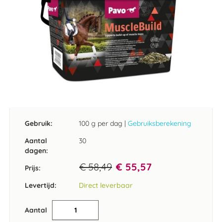
Ga
naar
het
Gebruik:
100 g per dag
|
Gebruiksberekening
begin
van
Aantal
30
de
dagen:
afbeeldingen-
€ 58,49
€ 55,57
gallerij
Prijs:
Levertijd:
Direct leverbaar
Aantal