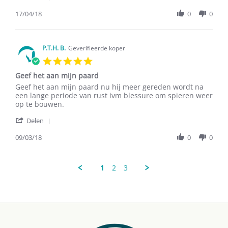
Share
Apr
twee
Review
17/04/18
0
0
2018
by
W.F.
H.
on
P.T.H. B.
Geverifieerde koper
17
5.0
Apr
star
2018
Geef het aan mijn paard
rating
Review
review
Geef het aan mijn paard nu hij meer gereden wordt na
by
stating
een lange periode van rust ivm blessure om spieren weer
P.T.H.
Geef
op te bouwen.
B.
het
'
on
aan
Delen
Share
9
mijn
Review
09/03/18
0
0
Mar
paard
by
2018
P.T.H.
B.
1
2
3
on
9
Mar
2018