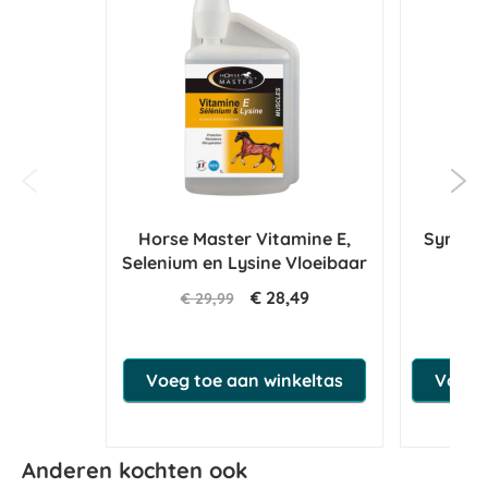
Horse Master Vitamine E,
Synovi
Selenium en Lysine Vloeibaar
€ 28,49
€ 29,99
€ 1
Voeg toe aan winkeltas
Voeg t
Anderen kochten ook