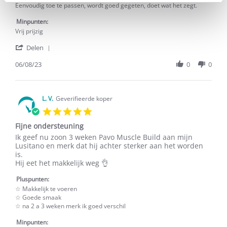
2023
spieropbouw
Eenvoudig toe te passen, wordt goed gegeten, doet wat het zegt.
en
uithoudingsvermogen
Minpunten:
Vrij prijzig
'
Delen
Share
Review
06/08/23
0
0
by
M.
M.
on
L. V.
Geverifieerde koper
6
5.0
Aug
star
2023
Fijne ondersteuning
rating
Review
review
Ik geef nu zoon 3 weken Pavo Muscle Build aan mijn
by
stating
Lusitano en merk dat hij achter sterker aan het worden
L.
Fijne
is.
V.
ondersteuning
Hij eet het makkelijk weg 👌
on
6
Pluspunten:
Feb
☆ Makkelijk te voeren
2022
☆ Goede smaak
☆ na 2 a 3 weken merk ik goed verschil
Minpunten: