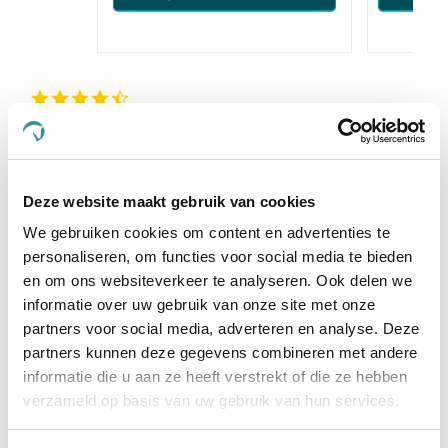
4.3
star
52 Beoordelingen
rating
Schrijf Een Review
Stel Een Vraag
Deze website maakt gebruik van cookies
BEOORDELINGEN
VRAGEN
We gebruiken cookies om content en advertenties te
personaliseren, om functies voor social media te bieden
en om ons websiteverkeer te analyseren. Ook delen we
informatie over uw gebruik van onze site met onze
partners voor social media, adverteren en analyse. Deze
52 Beoordelingen
partners kunnen deze gegevens combineren met andere
informatie die u aan ze heeft verstrekt of die ze hebben
Dieuwke B.
Geverifieerde koper
verzameld op basis van uw gebruik van hun services.
5.0
star
Super
rating