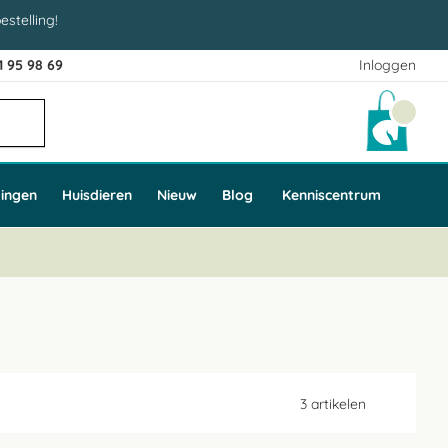
estelling!
1 95 98 69
Inloggen
Winke
ingen
Huisdieren
Nieuw
Blog
Kenniscentrum
3
artikelen