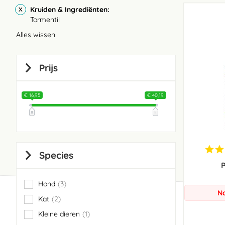
Kruiden & Ingrediënten
Tormentil
Alles wissen
Prijs
€ 16,95
€ 40,19
Species
P
Hond
3
items
No
Kat
2
items
Kleine dieren
1
item