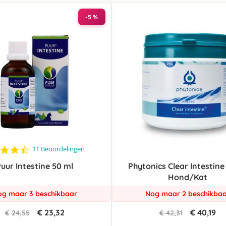
laag
sorteren
-5 %
4.7
11 Beoordelingen
star
uur Intestine 50 ml
rating
Phytonics Clear Intestine
Hond/Kat
g maar 3 beschikbaar
Nog maar 2 beschikba
€ 23,32
€ 40,19
€ 24,55
€ 42,31