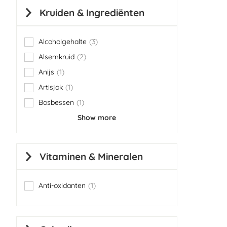
Kruiden & Ingrediënten
Alcoholgehalte
3
items
Alsemkruid
2
items
Anijs
1
item
Artisjok
1
item
Bosbessen
1
item
Show more
Vitaminen & Mineralen
Anti-oxidanten
1
item