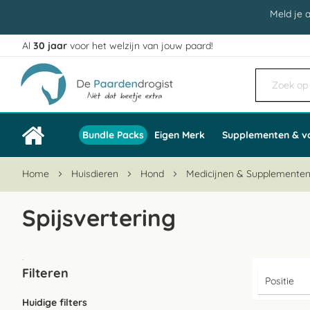
Meld je 
Al
30 jaar
voor het welzijn van jouw paard!
Ga
naar
de
inhoud
Bundle Packs
Eigen Merk
Supplementen & v
Home
Huisdieren
Hond
Medicijnen & Supplemente
Spijsvertering
Filteren
Huidige filters