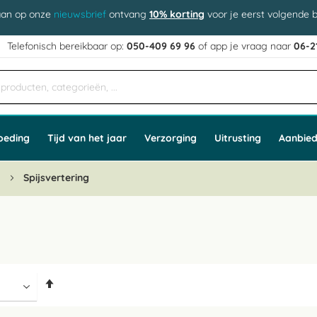
aan op onze
nieuwsbrief
ontvang
10% korting
voor je eerst volgende b
j
Telefonisch bereikbaar op:
050-409 69 96
of app
e vraag naar
06-2
oeding
Tijd van het jaar
Verzorging
Uitrusting
Aanbied
n
Spijsvertering
Van
hoog
naar