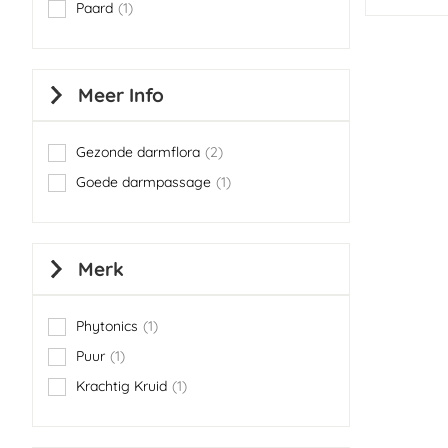
Paard
1
item
Meer Info
Gezonde darmflora
2
items
Goede darmpassage
1
item
Merk
Phytonics
1
item
Puur
1
item
Krachtig Kruid
1
item