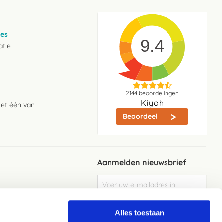
ies
9.4
atie
2144
beoordelingen
Kiyoh
met één van
Beoordeel
Aanmelden nieuwsbrief
Abonneer
u
op
Meld je aan
onze
Alles toestaan
nieuwsbrief