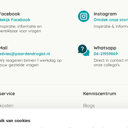
Facebook
Instagram
Bekijk Facebook
Ontdek onze stor
Inspiratie, informatie en
Inspiratie & inform
bereikbaar voor vragen
Mail
Whatsapp
advies@paardendrogist.nl
06-21959869
Wij reageren binnen 1 werkdag op
Direct in contact 
jouw gestelde vragen
onze collega's
service
Kenniscentrum
kosten
Blogs
ervice
Ingredientenwijzer
ik van cookies
jzen
Merken