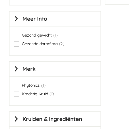
Meer Info
Gezond gewicht
1
item
Gezonde darmflora
2
items
Merk
Phytonics
1
item
Krachtig Kruid
1
item
Kruiden & Ingrediënten