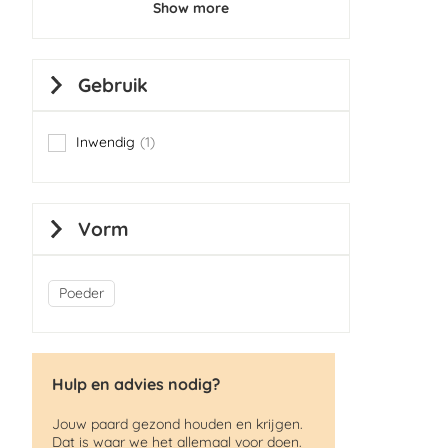
Show more
Gebruik
Inwendig
1
item
Vorm
Poeder
Hulp en advies nodig?
Jouw paard gezond houden en krijgen.
Dat is waar we het allemaal voor doen.