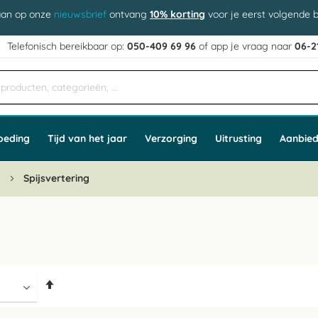
aan op onze
nieuwsbrief
ontvang
10% korting
voor je eerst volgende b
j
Telefonisch bereikbaar op:
050-409 69 96
of app
e vraag naar
06-2
oeding
Tijd van het jaar
Verzorging
Uitrusting
Aanbied
n
Spijsvertering
Van
hoog
naar