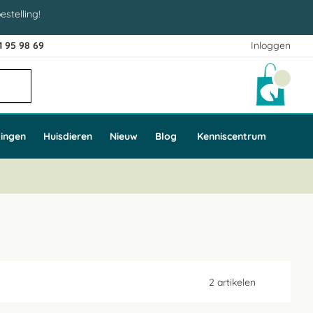
estelling!
1 95 98 69
Inloggen
Winke
ingen
Huisdieren
Nieuw
Blog
Kenniscentrum
2
artikelen