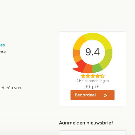
ies
9.4
atie
2144
beoordelingen
Kiyoh
met één van
Beoordeel
Aanmelden nieuwsbrief
Abonneer