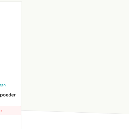
ngen
 poeder
ar