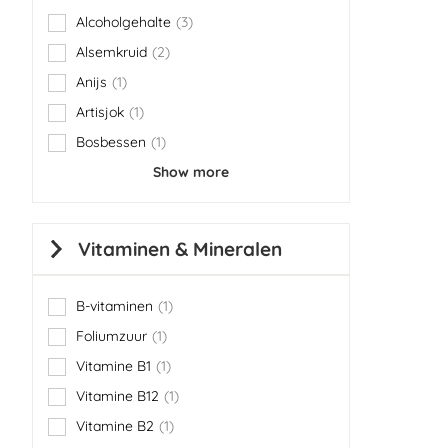
Alcoholgehalte
3
items
Alsemkruid
2
items
Anijs
1
item
Artisjok
1
item
Bosbessen
1
item
Show more
Vitaminen & Mineralen
B-vitaminen
1
item
Foliumzuur
1
item
Vitamine B1
1
item
Vitamine B12
1
item
Vitamine B2
1
item