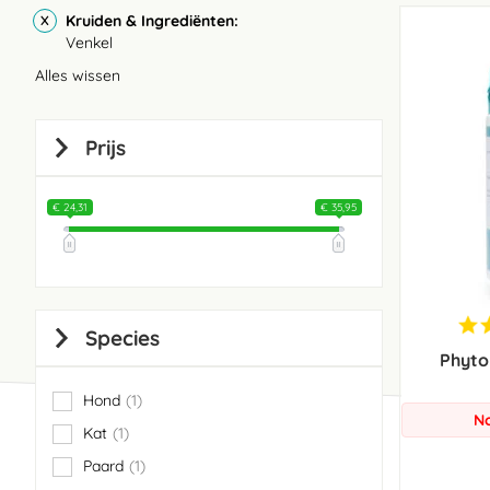
Kruiden & Ingrediënten
Venkel
Alles wissen
Prijs
€ 24,31
€ 35,95
Species
Phyto
Hond
1
item
No
Kat
1
item
Paard
1
item