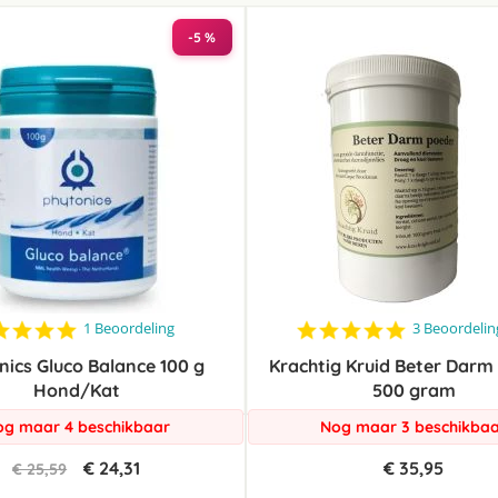
laag
sorteren
-5 %
5.0
5.0
1 Beoordeling
3 Beoordeli
star
star
nics Gluco Balance 100 g
rating
Krachtig Kruid Beter Darm
rating
Hond/Kat
500 gram
g maar 4 beschikbaar
Nog maar 3 beschikba
€ 24,31
€ 35,95
€ 25,59