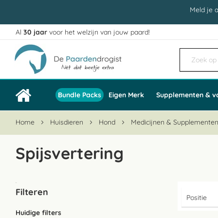
Meld je 
Al
30 jaar
voor het welzijn van jouw paard!
Ga
naar
de
inhoud
Bundle Packs
Eigen Merk
Supplementen & v
Home
Huisdieren
Hond
Medicijnen & Supplemente
Spijsvertering
Filteren
Huidige filters