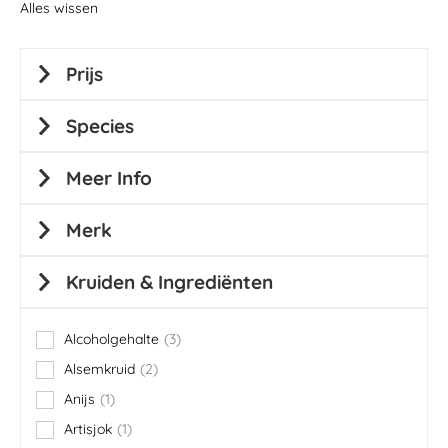
Alles wissen
Prijs
Species
Meer Info
Merk
Kruiden & Ingrediënten
Alcoholgehalte
3
items
Alsemkruid
2
items
Anijs
1
item
Artisjok
1
item