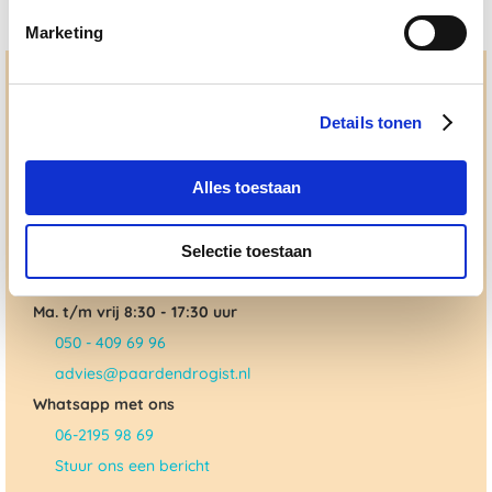
Marketing
Hulp en advies nodig?
Details tonen
Jouw paard gezond houden en krijgen. Dat is waar we het
allemaal voor doen. Bij De Paardendrogist worden we
gedreven door onze visie: het leveren van producten van
topkwaliteit, uitgebreide informatieverstrekking en
Alles toestaan
"ouderwetse" service. Wij helpen je graag, doen wat wij
beloven en rusten pas als jij tevreden bent; dat menen we en
dat checken we ook.
Selectie toestaan
Ma. t/m vrij 8:30 - 17:30 uur
050 - 409 69 96
advies@paardendrogist.nl
Whatsapp met ons
06-2195 98 69
Stuur ons een bericht