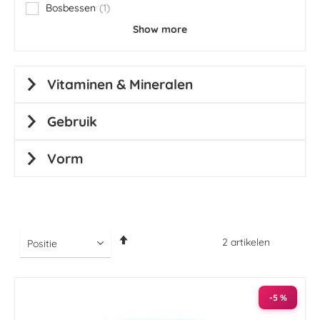
Bosbessen
1
item
Show more
Vitaminen & Mineralen
Gebruik
Vorm
Van
2
artikelen
hoog
naar
laag
sorteren
-5 %