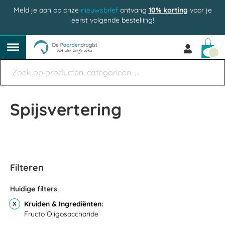
Meld je aan op onze
nieuwsbrief
ontvang
10% korting
voor je
eerst volgende bestelling!
Win
Spijsvertering
Filteren
Huidige filters
Kruiden & Ingrediënten
Fructo Oligosaccharide