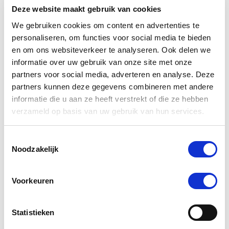
-5 %
Deze website maakt gebruik van cookies
We gebruiken cookies om content en advertenties te
personaliseren, om functies voor social media te bieden
en om ons websiteverkeer te analyseren. Ook delen we
informatie over uw gebruik van onze site met onze
partners voor social media, adverteren en analyse. Deze
partners kunnen deze gegevens combineren met andere
informatie die u aan ze heeft verstrekt of die ze hebben
verzameld op basis van uw gebruik van hun services.
5.0
1 Beoordeling
Toestemmingsselectie
star
Noodzakelijk
Phytonics Gluco Balance 100 g Hond/Kat
rating
Nog maar 4 beschikbaar
Voorkeuren
€ 24,31
€ 25,59
Statistieken