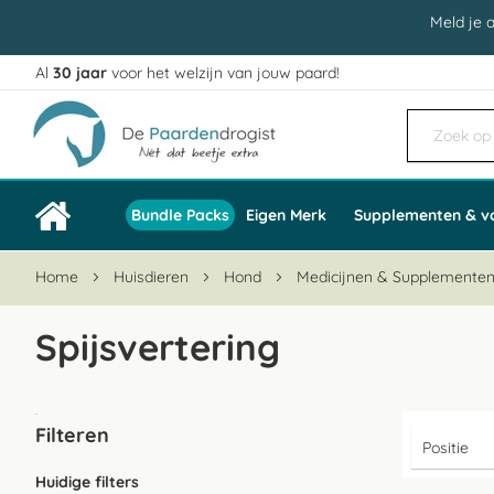
Meld je 
Al
30 jaar
voor het welzijn van jouw paard!
Ga
naar
de
inhoud
Bundle Packs
Eigen Merk
Supplementen & v
Home
Huisdieren
Hond
Medicijnen & Supplemente
Spijsvertering
Filteren
Huidige filters