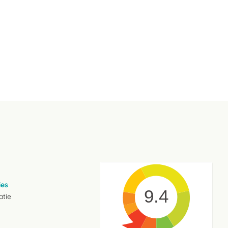
ies
9.4
atie