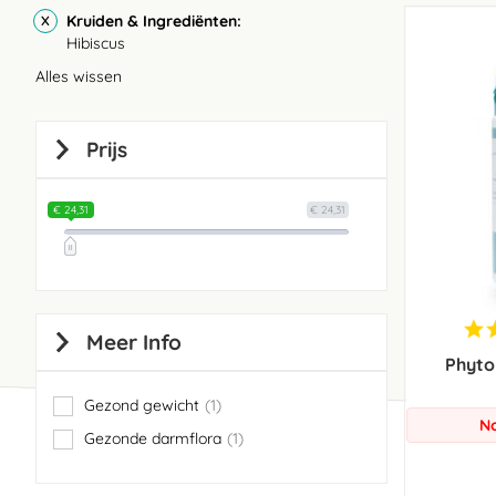
Kruiden & Ingrediënten
Hibiscus
Alles wissen
Prijs
€ 24,31
€ 24,31
Meer Info
Phyto
Gezond gewicht
1
item
No
Gezonde darmflora
1
item