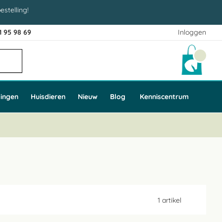
estelling!
1 95 98 69
Inloggen
Winke
ingen
Huisdieren
Nieuw
Blog
Kenniscentrum
1
artikel