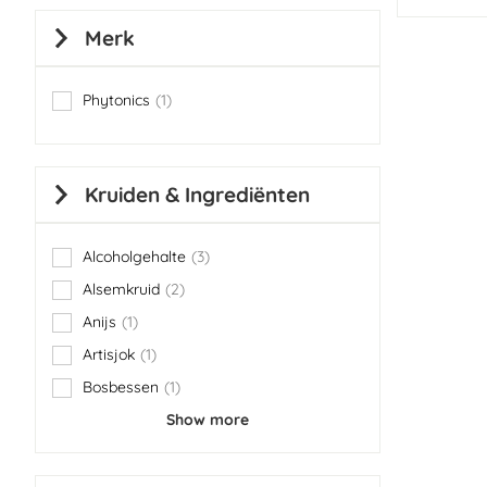
Merk
Phytonics
1
item
Kruiden & Ingrediënten
Alcoholgehalte
3
items
Alsemkruid
2
items
Anijs
1
item
Artisjok
1
item
Bosbessen
1
item
Show more