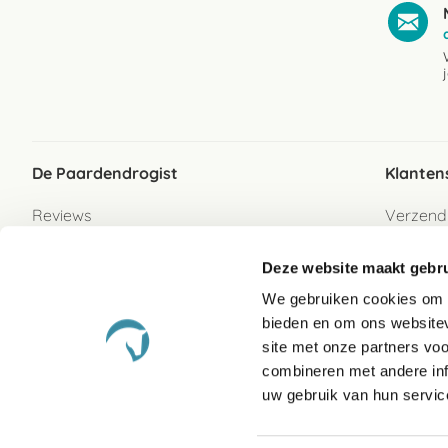
De Paardendrogist
Klanten
Reviews
Verzend
Over ons
Bezorgs
Deze website maakt gebru
Vacatures
Betaalwi
We gebruiken cookies om c
Contact
Retour
bieden en om ons websitev
Retour s
site met onze partners vo
combineren met andere inf
Garanti
uw gebruik van hun servic
Veelges