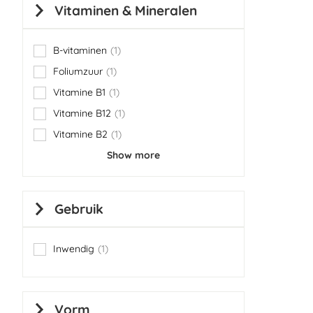
Vitaminen & Mineralen
B-vitaminen
1
item
Foliumzuur
1
item
Vitamine B1
1
item
Vitamine B12
1
item
Vitamine B2
1
item
Show more
Gebruik
Inwendig
1
item
Vorm