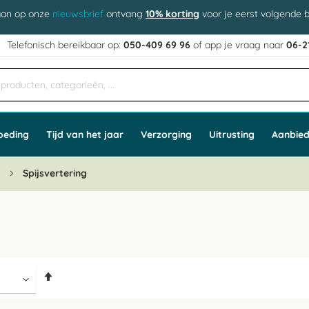
aan op onze
nieuwsbrief
ontvang
10% korting
voor je eerst volgende b
j
Telefonisch bereikbaar op:
050-409 69 96
of app
e vraag naar
06-2
oeding
Tijd van het jaar
Verzorging
Uitrusting
Aanbied
n
Spijsvertering
Van
hoog
naar