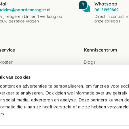
Mail
Whatsapp
advies@paardendrogist.nl
06-21959869
Wij reageren binnen 1 werkdag op
Direct in contact 
jouw gestelde vragen
onze collega's
service
Kenniscentrum
kosten
Blogs
ervice
Ingredientenwijzer
ik van cookies
jzen
Merken
ontent en advertenties te personaliseren, om functies voor soci
erkeer te analyseren. Ook delen we informatie over uw gebruik
turen als gast
or social media, adverteren en analyse. Deze partners kunnen 
ormatie die u aan ze heeft verstrekt of die ze hebben verzameld
e
es.
telde vragen