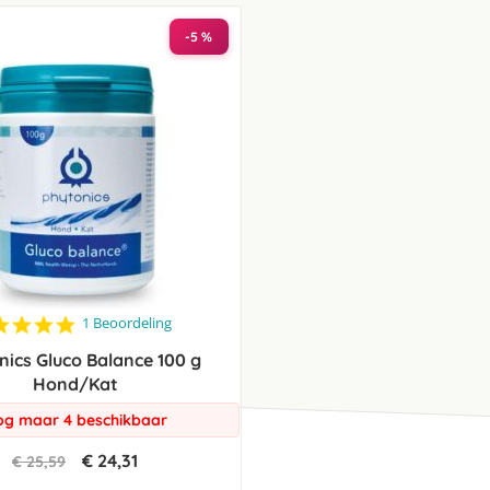
laag
sorteren
-5 %
5.0
1 Beoordeling
star
nics Gluco Balance 100 g
rating
Hond/Kat
g maar 4 beschikbaar
€ 24,31
€ 25,59