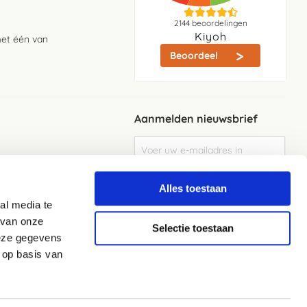
2144
beoordelingen
Kiyoh
met één van
Beoordeel
Aanmelden nieuwsbrief
Abonneer
u
op
Meld je aan
onze
Alles toestaan
nieuwsbrief
al media te
Elke week de beste acties en het laaste
nieuws in je eigen mailbox
 van onze
Selectie toestaan
deze gegevens
 op basis van