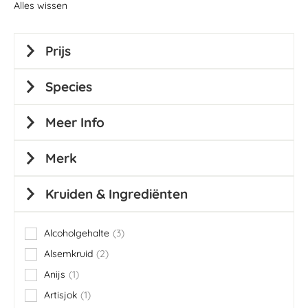
Alles wissen
Prijs
Species
Meer Info
Merk
Kruiden & Ingrediënten
Alcoholgehalte
3
items
Alsemkruid
2
items
Anijs
1
item
Artisjok
1
item