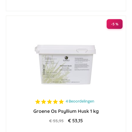
-5 %
4.8
4 Beoordelingen
star
Groene Os Psyllium Husk 1 kg
rating
€ 53,15
€ 55,95