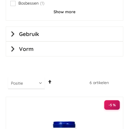
Bosbessen
1
item
Show more
Gebruik
Vorm
Van
6
artikelen
hoog
naar
laag
sorteren
-5 %