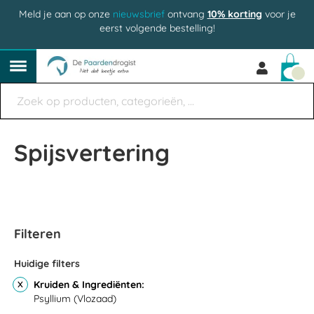
Meld je aan op onze
nieuwsbrief
ontvang
10% korting
voor je
eerst volgende bestelling!
Win
Spijsvertering
Filteren
Huidige filters
Kruiden & Ingrediënten
Psyllium (Vlozaad)