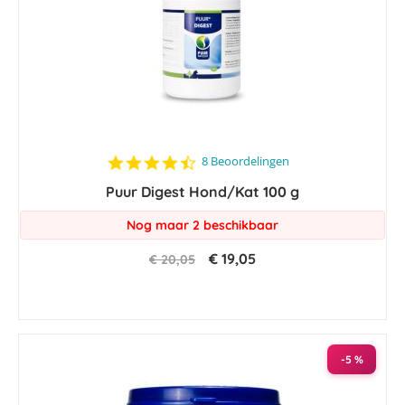
4.5
8 Beoordelingen
star
Puur Digest Hond/Kat 100 g
rating
Nog maar 2 beschikbaar
€ 19,05
€ 20,05
-5 %