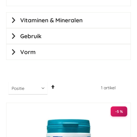
Vitaminen & Mineralen
Gebruik
Vorm
Van
1
artikel
hoog
naar
laag
sorteren
-5 %