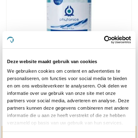
5.0
1 Beoordeling
star
Deze website maakt gebruik van cookies
Phytonics Gluco Balance 100 g Hond/Kat
rating
We gebruiken cookies om content en advertenties te
Nog maar 4 beschikbaar
personaliseren, om functies voor social media te bieden
en om ons websiteverkeer te analyseren. Ook delen we
€ 24,31
€ 25,59
informatie over uw gebruik van onze site met onze
partners voor social media, adverteren en analyse. Deze
partners kunnen deze gegevens combineren met andere
informatie die u aan ze heeft verstrekt of die ze hebben
verzameld op basis van uw gebruik van hun services.
Hulp en advies nodig?