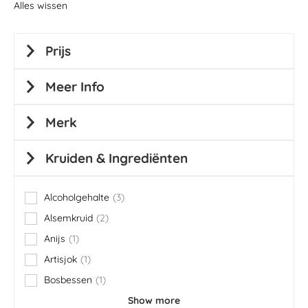
Alles wissen
Prijs
Meer Info
Merk
Kruiden & Ingrediënten
Alcoholgehalte
3
items
Alsemkruid
2
items
Anijs
1
item
Artisjok
1
item
Bosbessen
1
item
Show more