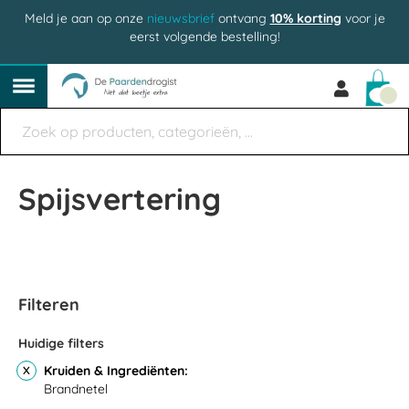
Meld je aan op onze
nieuwsbrief
ontvang
10% korting
voor je
eerst volgende bestelling!
Win
Spijsvertering
Filteren
Huidige filters
Kruiden & Ingrediënten
Brandnetel