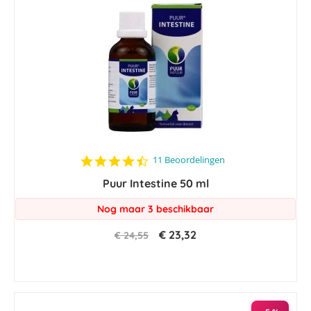
4.7
11 Beoordelingen
star
Puur Intestine 50 ml
rating
Nog maar 3 beschikbaar
€ 23,32
€ 24,55