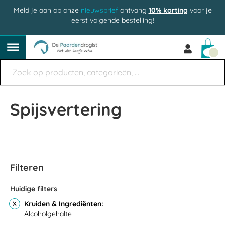
Meld je aan op onze
nieuwsbrief
ontvang
10% korting
voor je
eerst volgende bestelling!
Win
Spijsvertering
Filteren
Huidige filters
Kruiden & Ingrediënten
Alcoholgehalte