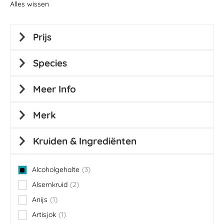
Alles wissen
Prijs
Species
Meer Info
Merk
Kruiden & Ingrediënten
Alcoholgehalte
3
items
Alsemkruid
2
items
Anijs
1
item
Artisjok
1
item