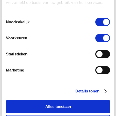
verzameld op basis van uw gebruik van hun services.
Toestemmingsselectie
Noodzakelijk
Voorkeuren
Statistieken
Marketing
Krachtig Kruid Darm mix 10 ml
Details tonen
Nog maar 1 beschikbaar
€ 16,95
Alles toestaan