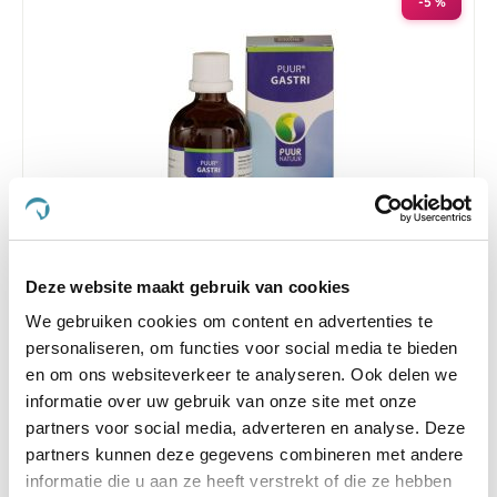
-5 %
Deze website maakt gebruik van cookies
5.0
3 Beoordelingen
star
We gebruiken cookies om content en advertenties te
Puur Gastri 100 ml
rating
personaliseren, om functies voor social media te bieden
Nog maar 2 beschikbaar
en om ons websiteverkeer te analyseren. Ook delen we
informatie over uw gebruik van onze site met onze
€ 32,75
€ 34,47
partners voor social media, adverteren en analyse. Deze
partners kunnen deze gegevens combineren met andere
informatie die u aan ze heeft verstrekt of die ze hebben