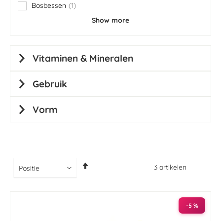
Bosbessen
1
item
Show more
Vitaminen & Mineralen
Gebruik
Vorm
Van
3
artikelen
hoog
naar
laag
sorteren
-5 %