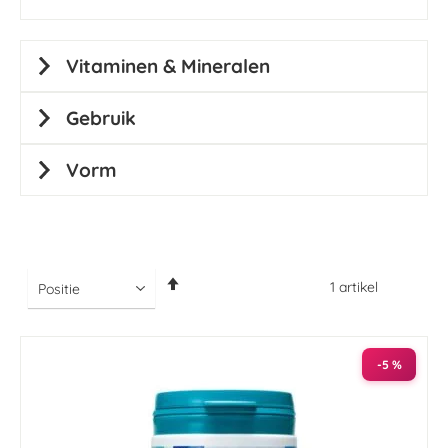
Vitaminen & Mineralen
Gebruik
Vorm
Van
1
artikel
hoog
naar
laag
sorteren
-5 %