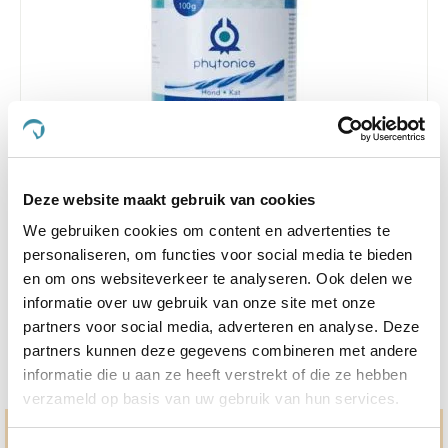
5.0
1 Beoordeling
star
Deze website maakt gebruik van cookies
Phytonics Gluco Balance 100 g Hond/Kat
rating
We gebruiken cookies om content en advertenties te
Nog maar 4 beschikbaar
personaliseren, om functies voor social media te bieden
en om ons websiteverkeer te analyseren. Ook delen we
€ 24,31
€ 25,59
informatie over uw gebruik van onze site met onze
partners voor social media, adverteren en analyse. Deze
partners kunnen deze gegevens combineren met andere
informatie die u aan ze heeft verstrekt of die ze hebben
verzameld op basis van uw gebruik van hun services.
Hulp en advies nodig?