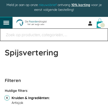
Meld je aan op onze
nieuwsbrief
ontvang
10% korting
voor je
eerst volgende bestelling!
Win
Spijsvertering
Filteren
Huidige filters
Kruiden & Ingrediënten
Artisjok