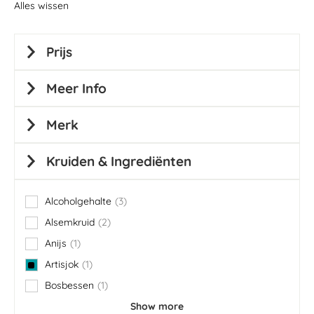
Alles wissen
Prijs
Meer Info
Merk
Kruiden & Ingrediënten
Alcoholgehalte
3
items
Alsemkruid
2
items
Anijs
1
item
Artisjok
1
item
Bosbessen
1
item
Show more