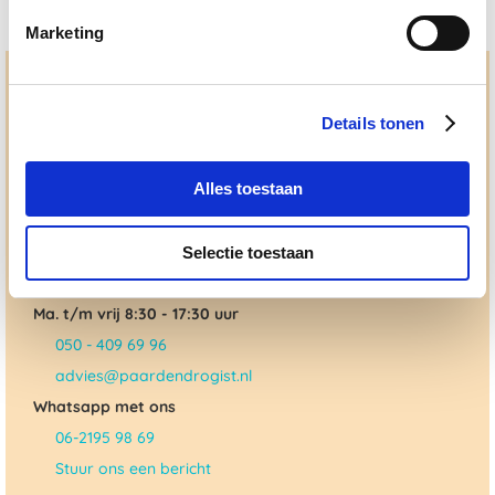
Marketing
Hulp en advies nodig?
Details tonen
Jouw paard gezond houden en krijgen. Dat is waar we het
allemaal voor doen. Bij De Paardendrogist worden we
gedreven door onze visie: het leveren van producten van
topkwaliteit, uitgebreide informatieverstrekking en
Alles toestaan
"ouderwetse" service. Wij helpen je graag, doen wat wij
beloven en rusten pas als jij tevreden bent; dat menen we en
dat checken we ook.
Selectie toestaan
Ma. t/m vrij 8:30 - 17:30 uur
050 - 409 69 96
advies@paardendrogist.nl
Whatsapp met ons
06-2195 98 69
Stuur ons een bericht