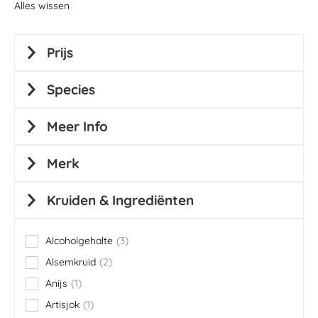
Alles wissen
Prijs
Species
Meer Info
Merk
Kruiden & Ingrediënten
Alcoholgehalte
3
items
Alsemkruid
2
items
Anijs
1
item
Artisjok
1
item