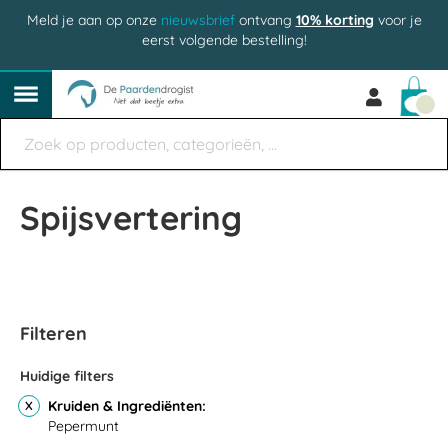
Meld je aan op onze
nieuwsbrief
ontvang
10% korting
voor je
eerst volgende bestelling!
Win
Spijsvertering
Filteren
Huidige filters
Kruiden & Ingrediënten
Pepermunt