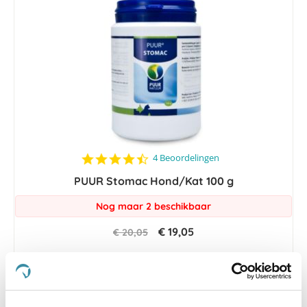
4.5
4 Beoordelingen
star
PUUR Stomac Hond/Kat 100 g
rating
Nog maar 2 beschikbaar
€ 19,05
€ 20,05