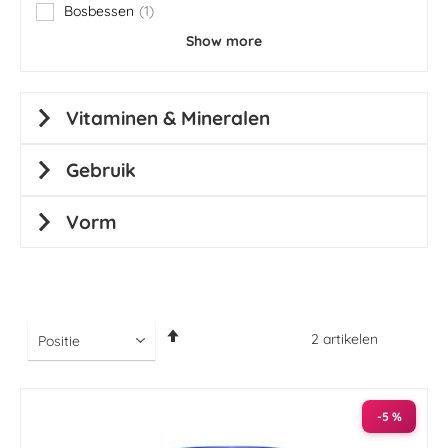
Bosbessen
1
item
Show more
Vitaminen & Mineralen
Gebruik
Vorm
Van
2
artikelen
hoog
naar
laag
sorteren
-5 %