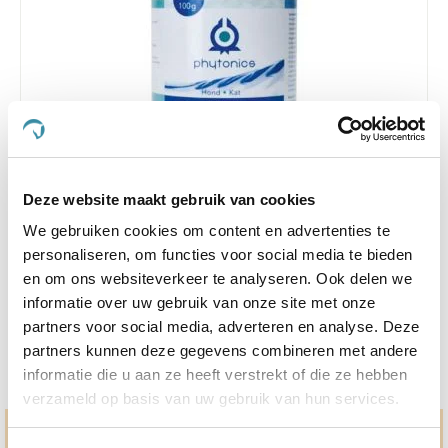
5.0
1 Beoordeling
star
Deze website maakt gebruik van cookies
Phytonics Gluco Balance 100 g Hond/Kat
rating
We gebruiken cookies om content en advertenties te
Nog maar 4 beschikbaar
personaliseren, om functies voor social media te bieden
en om ons websiteverkeer te analyseren. Ook delen we
€ 24,31
€ 25,59
informatie over uw gebruik van onze site met onze
partners voor social media, adverteren en analyse. Deze
partners kunnen deze gegevens combineren met andere
informatie die u aan ze heeft verstrekt of die ze hebben
verzameld op basis van uw gebruik van hun services.
Hulp en advies nodig?