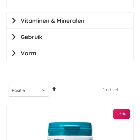
Vitaminen & Mineralen
Gebruik
Vorm
Van
1
artikel
hoog
naar
laag
sorteren
-5 %