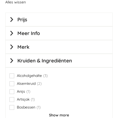
Alles wissen
Prijs
Meer Info
Merk
Kruiden & Ingrediënten
Alcoholgehalte
3
items
Alsemkruid
2
items
Anijs
1
item
Artisjok
1
item
Bosbessen
1
item
Show more