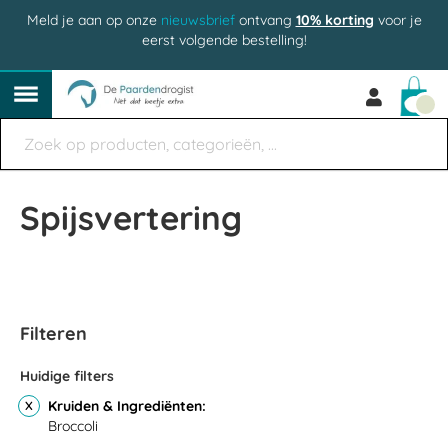
Meld je aan op onze
nieuwsbrief
ontvang
10% korting
voor je
eerst volgende bestelling!
Win
Spijsvertering
Filteren
Huidige filters
Kruiden & Ingrediënten
Broccoli