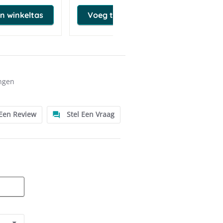
n winkeltas
Voeg toe aan winkeltas
ngen
 Een Review
Stel Een Vraag