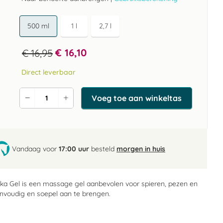
500 ml
1 l
2,7 l
€ 16,10
€ 16,95
Direct leverbaar
Voeg toe aan winkeltas
Verlaag
Verhoog
de
de
aantal
aantal
Vandaag voor
17:00 uur
besteld
morgen in huis
ka Gel is een massage gel aanbevolen voor spieren, pezen en
nvoudig en soepel aan te brengen.