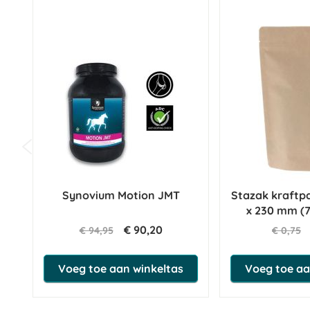
Synovium Motion JMT
Stazak kraftpa
x 230 mm (
€ 90,20
€ 94,95
€ 0,75
Voeg toe aan winkeltas
Voeg toe aa