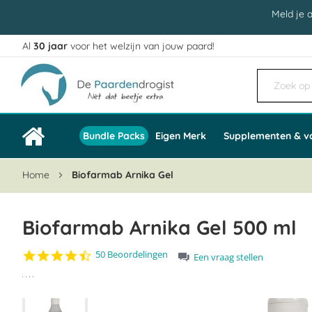
Meld je 
Al
30 jaar
voor het welzijn van jouw paard!
Ga
naar
de
inhoud
Bundle Packs
Eigen Merk
Supplementen & v
Home
Biofarmab Arnika Gel
Biofarmab Arnika Gel 500 ml
4.6
50 Beoordelingen
Een vraag stellen
star
Ga
rating
naar
het