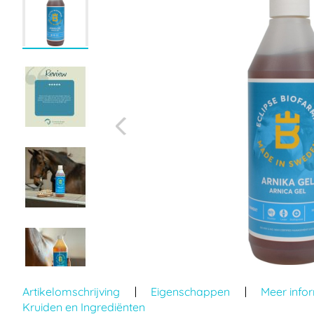
einde
van
de
afbeeldingen-
gallerij
Ga
naar
Artikelomschrijving
Eigenschappen
Meer info
het
Kruiden en Ingrediënten