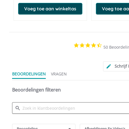
Voeg toe aan winkeltas
Voeg toe aa
4.6
50 Beoordeli
star
rating
Schrijf
BEOORDELINGEN
VRAGEN
Beoordelingen filteren
Search
Reviews
Beoordeling
Afbeeldingen En Video's