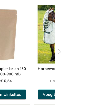
pier bruin 160
Horseware Rambo Sweetitch
H
700-900 ml)
Hoody
Se
€ 0,64
€ 101,17
€ 183,95
n winkeltas
Voeg toe aan winkeltas