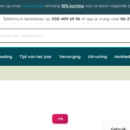
aan op onze
nieuwsbrief
ontvang
10% korting
voor je eerst volgende b
j
Telefonisch bereikbaar op:
050-409 69 96
of app
e vraag naar
06-2
oeding
Tijd van het jaar
Verzorging
Uitrusting
Aanbied
-5%
Gebruik: