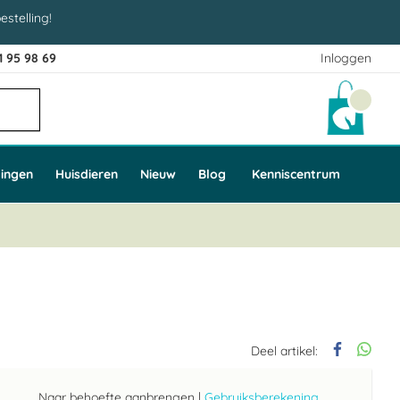
estelling!
1 95 98 69
Inloggen
Winke
ingen
Huisdieren
Nieuw
Blog
Kenniscentrum
Deel artikel:
Naar behoefte aanbrengen
|
Gebruiksberekening