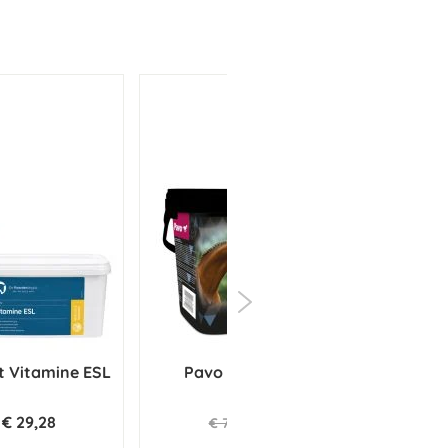
t Vitamine ESL
Pavo MuscleCare 3 kg
€ 29,28
€ 75,91
€ 79,90