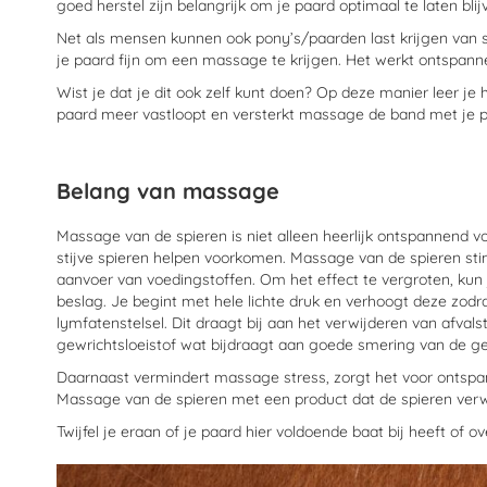
goed herstel zijn belangrijk om je paard optimaal te laten blij
Net als mensen kunnen ook pony’s/paarden last krijgen van sp
je paard fijn om een massage te krijgen. Het werkt ontspanne
Wist je dat je dit ook zelf kunt doen? Op deze manier leer j
paard meer vastloopt en versterkt massage de band met je p
Belang van massage
Massage van de spieren is niet alleen heerlijk ontspannend vo
stijve spieren helpen voorkomen. Massage van de spieren sti
aanvoer van voedingstoffen. Om het effect te vergroten, ku
beslag. Je begint met hele lichte druk en verhoogt deze zodr
lymfatenstelsel. Dit draagt bij aan het verwijderen van afval
gewrichtsloeistof wat bijdraagt aan goede smering van de ge
Daarnaast vermindert massage stress, zorgt het voor ontspanni
Massage van de spieren met een product dat de spieren ver
Twijfel je eraan of je paard hier voldoende baat bij heeft of 