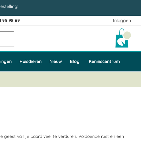
estelling!
1 95 98 69
Inloggen
Winke
ingen
Huisdieren
Nieuw
Blog
Kenniscentrum
 de geest van je paard veel te verduren. Voldoende rust en een