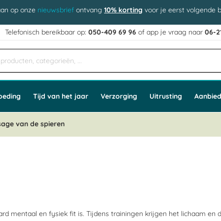
aan op onze
nieuwsbrief
ontvang
10% korting
voor je eerst volgende b
j
Telefonisch bereikbaar op:
050-409 69 96
of app
e vraag naar
06-2
oeding
Tijd van het jaar
Verzorging
Uitrusting
Aanbied
age van de spieren
d mentaal en fysiek fit is. Tijdens trainingen krijgen het lichaam en