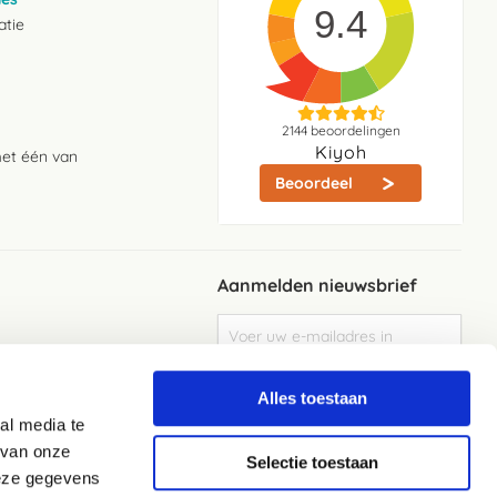
9.4
atie
2144
beoordelingen
Kiyoh
met één van
Beoordeel
Aanmelden nieuwsbrief
Abonneer
u
op
Meld je aan
onze
Alles toestaan
nieuwsbrief
al media te
Elke week de beste acties en het laaste
nieuws in je eigen mailbox
 van onze
Selectie toestaan
deze gegevens