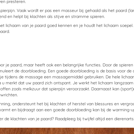
ven presteren.
ierpijn. Vaak wordt er pas een masseur bij gehaald als het paard (lan
nd en helpt bij klachten als stijve en stramme spieren.
e het lichaam van je paard goed kennen en je houdt het lichaam soepel
aard.
or je paard, maar heeft ook een belangrijke functies. Door de spieren
muleert de doorbloeding. Een goede doorbloeding is de basis voor de
n je tijdens de massage een massagemiddel gebruiken. De hele licha
a u merkt dat uw paard zich ontspant. Je werkt het lichaam langzaam p
stoffen zoals melkzuur dat spierpijn veroorzaakt. Daarnaast kan (spor
wrichten.
ng, ondersteunt het bij klachten of herstel van blessures en vergroot
warmt en bijdraagt aan een goede doorbloeding kan bij de warming-u
over de klachten van je paard? Raadpleeg bij twijfel altijd een dierena