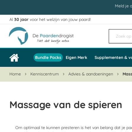
Meld je 
Al
30 jaar
voor het welzijn van jouw paard!
Ga
naar
de
inhoud
Bundle Packs
Eigen Merk
Supplementen & v
Home
Kenniscentrum
Advies & aandoeningen
Mass
Massage van de spieren
Om optimaal te kunnen presteren is het van belang dat je paar