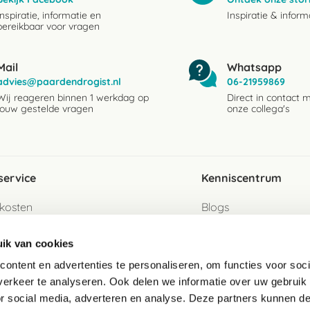
Inspiratie, informatie en
Inspiratie & inform
bereikbaar voor vragen
Mail
Whatsapp
advies@paardendrogist.nl
06-21959869
Wij reageren binnen 1 werkdag op
Direct in contact 
jouw gestelde vragen
onze collega's
service
Kenniscentrum
kosten
Blogs
ervice
Ingredientenwijzer
ik van cookies
jzen
Merken
ontent en advertenties te personaliseren, om functies voor soci
erkeer te analyseren. Ook delen we informatie over uw gebruik
turen als gast
or social media, adverteren en analyse. Deze partners kunnen 