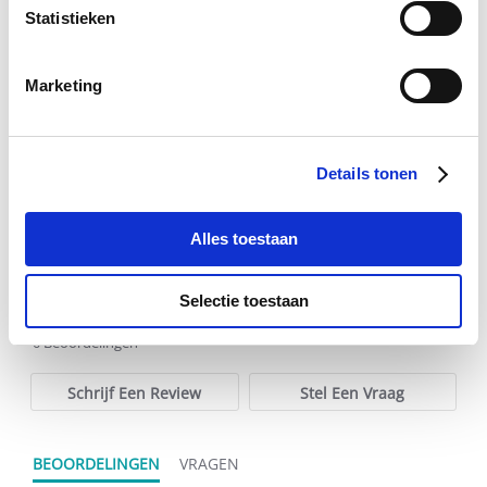
Statistieken
Audevard Redplex+
Marketing
€ 26,50
Details tonen
Voeg toe aan winkeltas
Alles toestaan
Selectie toestaan
0.0
star
0 Beoordelingen
rating
Schrijf Een Review
Stel Een Vraag
BEOORDELINGEN
VRAGEN