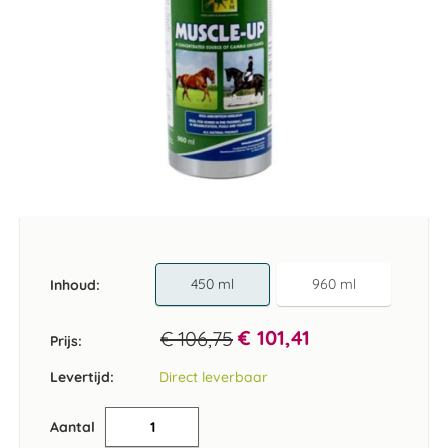
Ga
naar
het
begin
van
450 ml
960 ml
Inhoud
de
afbeeldingen-
€ 101,41
€ 106,75
gallerij
Prijs:
Levertijd:
Direct leverbaar
Aantal