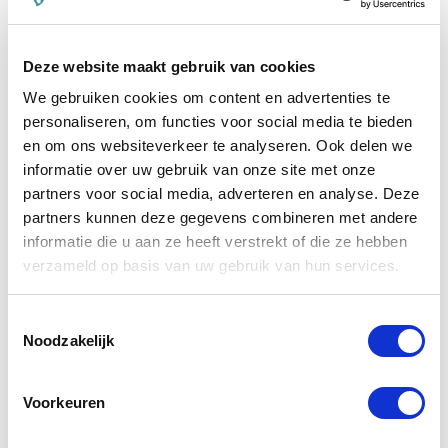
€ 45,55
€ 47,95
€ 
Deze website maakt gebruik van cookies
We gebruiken cookies om content en advertenties te
Voeg toe aan winkeltas
Voeg 
personaliseren, om functies voor social media te bieden
en om ons websiteverkeer te analyseren. Ook delen we
informatie over uw gebruik van onze site met onze
Anderen kochten ook
partners voor social media, adverteren en analyse. Deze
partners kunnen deze gegevens combineren met andere
informatie die u aan ze heeft verstrekt of die ze hebben
verzameld op basis van uw gebruik van hun services.
Toestemmingsselectie
Noodzakelijk
Voorkeuren