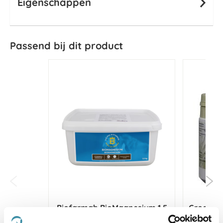
Eigenschappen
Passend bij dit product
Biofarmab BioMagnesium 1,5
Groene 
kg