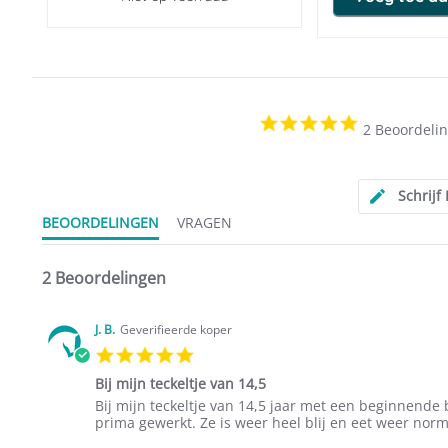
5.0
2 Beoordeli
star
rating
Schrijf
BEOORDELINGEN
VRAGEN
2 Beoordelingen
J. B.
Geverifieerde koper
5.0
star
Bij mijn teckeltje van 14,5
rating
Review
review
Bij mijn teckeltje van 14,5 jaar met een beginnende
by
stating
prima gewerkt. Ze is weer heel blij en eet weer norma
J.
Bij