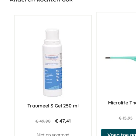
Microlife 
Traumeel S Gel 250 ml
€ 15,95
€ 47,41
€ 49,90
Voeg toe aa
Niet op voorraad