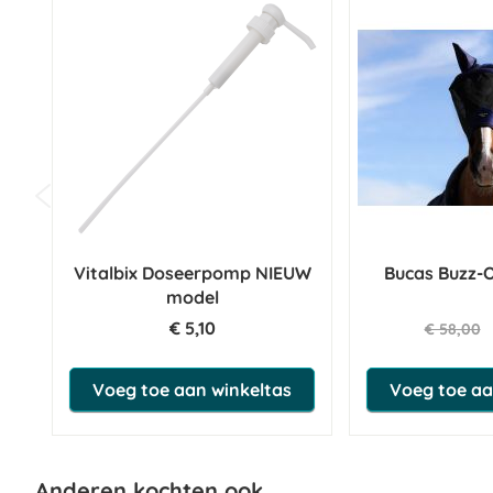
Vitalbix Doseerpomp NIEUW
Bucas Buzz-
model
€ 5,10
€ 58,00
Voeg toe aan winkeltas
Voeg toe aa
Anderen kochten ook