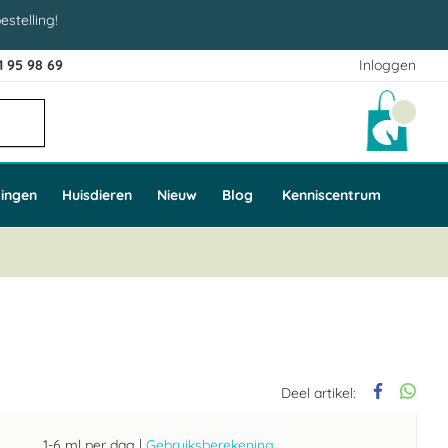
estelling!
1 95 98 69
Inloggen
Winke
ingen
Huisdieren
Nieuw
Blog
Kenniscentrum
Deel artikel:
1-6 ml per dag
|
Gebruiksberekening