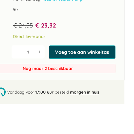
50
€ 24,55
€ 23,32
Direct leverbaar
Voeg toe aan winkeltas
Verlaag
Verhoog
de
de
aantal
aantal
Nog maar 2 beschikbaar
Vandaag voor
17:00 uur
besteld
morgen in huis