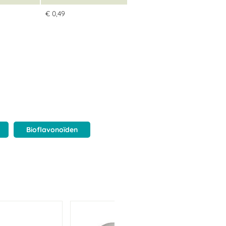
€ 0,49
Bioflavonoïden