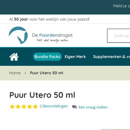
Meld je 
Al
30 jaar
voor het welzijn van jouw paard!
Ga
naar
de
inhoud
Bundle Packs
Eigen Merk
Supplementen & v
Home
Puur Utero 50 ml
Puur Utero 50 ml
5.0
2 Beoordelingen
Een vraag stellen
star
Ga
rating
naar
het