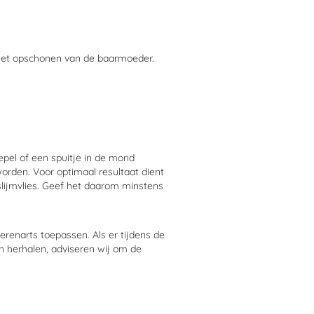
 het opschonen van de baarmoeder.
epel of een spuitje in de mond
orden. Voor optimaal resultaat dient
ijmvlies. Geef het daarom minstens
ierenarts toepassen. Als er tijdens de
en herhalen, adviseren wij om de
en worden gebruikt. In een enkel