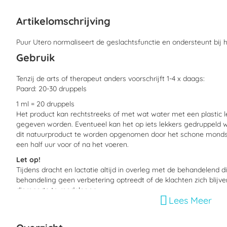
begin
van
Artikelomschrijving
de
afbeeldingen-
gallerij
Puur Utero normaliseert de geslachtsfunctie en ondersteunt bij
Gebruik
Tenzij de arts of therapeut anders voorschrijft 1-4 x daags:
Paard: 20-30 druppels
1 ml = 20 druppels
Het product kan rechtstreeks of met wat water met een plastic l
gegeven worden. Eventueel kan het op iets lekkers gedruppeld w
dit natuurproduct te worden opgenomen door het schone mondsl
een half uur voor of na het voeren.
Let op!
Tijdens dracht en lactatie altijd in overleg met de behandelend d
behandeling geen verbetering optreedt of de klachten zich blijv
dierenarts te raadplegen.
Lees Meer
Combinatie met andere producten
Dit product kan zonder bezwaar in combinatie met geneesmiddel