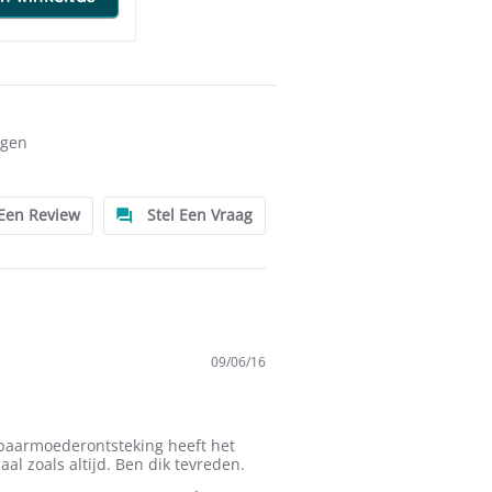
ngen
 Een Review
Stel Een Vraag
09/06/16
 baarmoederontsteking heeft het
al zoals altijd. Ben dik tevreden.