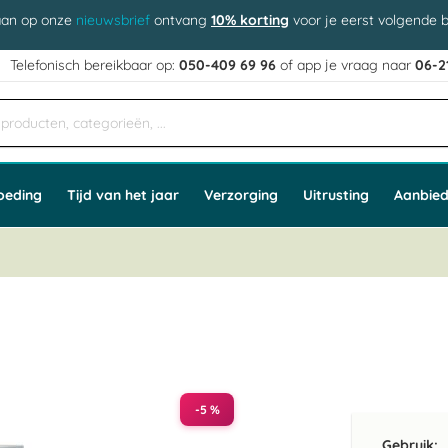
aan op onze
nieuwsbrief
ontvang
10% korting
voor je eerst volgende b
j
Telefonisch bereikbaar op:
050-409 69 96
of app
e vraag naar
06-2
oeding
Tijd van het jaar
Verzorging
Uitrusting
Aanbied
-5 %
Gebruik: