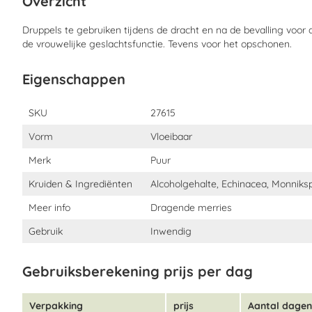
Overzicht
geval kan in het begin van het innemen van de druppels een ons
van de klachten voorkomen. Dit geeft aan dat het dier intensief 
Druppels te gebruiken tijdens de dracht en na de bevalling voor
verergering hinderlijk is, dien je de geadviseerde dosis voor jouw
de vrouwelijke geslachtsfunctie. Tevens voor het opschonen.
over te slaan. Mocht je een bijwerking menen te constateren, da
nemen met jouw dierenarts of –therapeut.
Eigenschappen
Samenstelling
Eigenschappen
Extracten van kuisboom (Agnus castus) en rode zonnehoed (Ech
SKU
27615
van troszilverkaas (Cimicifuga racemosa) en vrouwenmantel (Alch
Vorm
Vloeibaar
Merk
Puur
Kruiden & Ingrediënten
Alcoholgehalte, Echinacea, Monniks
Meer info
Dragende merries
Gebruik
Inwendig
Gebruiksberekening prijs per dag
Verpakking
prijs
Aantal dagen