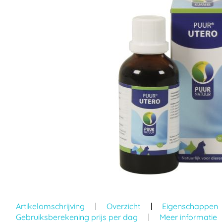
einde
van
de
afbeeldingen-
gallerij
Ga
naar
Artikelomschrijving
Overzicht
Eigenschappen
het
Gebruiksberekening prijs per dag
Meer informatie