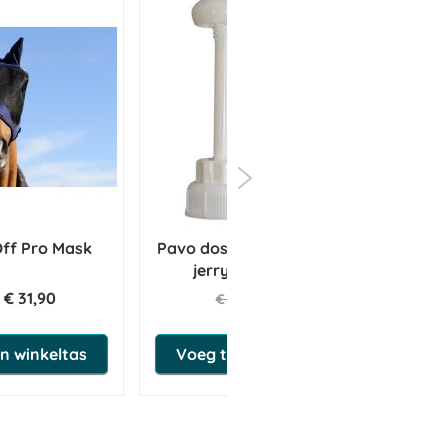
Off Pro Mask
Pavo doseerpomp tbv 5 liter
Vi
jerrycan LinseedOil
€ 31,90
€ 6,60
€ 6,95
n winkeltas
Voeg toe aan winkeltas