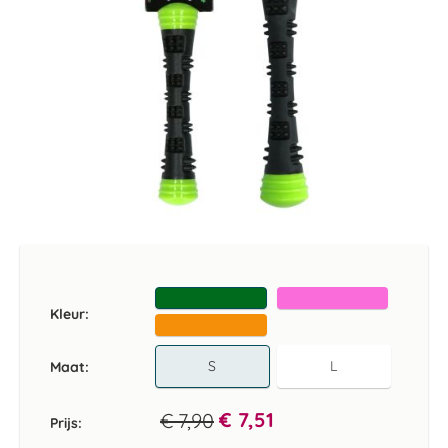
Ga
naar
het
begin
van
Kleur
de
afbeeldingen-
gallerij
S
L
Maat
€ 7,51
€ 7,90
Prijs: