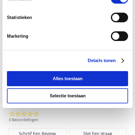
Statistieken
Marketing
Bugbone (6 stuks)
Paardend
€ 5,46
€ 5,75
€ 
Details tonen
Alles toestaan
Voeg toe aan winkeltas
Voeg t
Selectie toestaan
0.0
star
0 Beoordelingen
rating
Schrijf Een Review
Stel Een Vraag