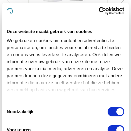
Paardendrogist
Paarden
Luchtwegsiroop
€ 13,56
€ 15,95
€
Deze website maakt gebruik van cookies
We gebruiken cookies om content en advertenties te
personaliseren, om functies voor social media te bieden
Voeg toe aan winkeltas
Voeg 
en om ons websiteverkeer te analyseren. Ook delen we
informatie over uw gebruik van onze site met onze
partners voor social media, adverteren en analyse. Deze
partners kunnen deze gegevens combineren met andere
Anderen kochten ook
informatie die u aan ze heeft verstrekt of die ze hebben
verzameld op basis van uw gebruik van hun services.
Toestemmingsselectie
Noodzakelijk
Voorkeuren