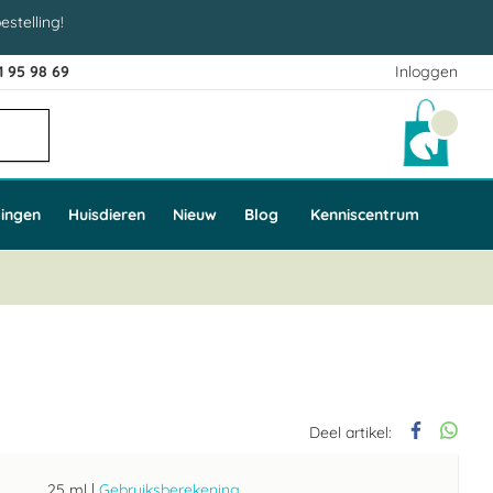
estelling!
1 95 98 69
Inloggen
Winke
ingen
Huisdieren
Nieuw
Blog
Kenniscentrum
Deel artikel:
25 ml
|
Gebruiksberekening