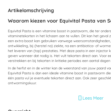
begin
van
Artikelomschrijving
de
afbeeldingen-
Waarom kiezen voor Equivital Pasta van S
gallerij
Equivital Pasta is een vitamine boost in pastavorm, die ter ond
vitaminetekorten in het lichaam aan te vullen. Dit kan het geval
een extra boost kan gebruiken vanwege weersomstandigheden, do
ontwikkeling, bij (herstel na) ziekte, na een antibiotica- of wor
het leveren van (top) prestaties. Met deze pasta in een injector 
geven wanneer dat nodig is. Het vult tekorten direct aan. Voor ee
verstrekken en bij tekorten in kritieke periodes een aantal dagen 
In de herfst en in de winter kan de weerstand van jouw paard v
Equivital Pasta is dan een ideale vitamine boost in pastavorm di
één pasta vul je eventuele tekorten direct aan. Ook zeer geschikt
ontwormingskuur.
Wanneer moet Equivital Pasta gebruikt w
Lees Meer
Equivital pasta kan ingezet worden in de volgende situaties: