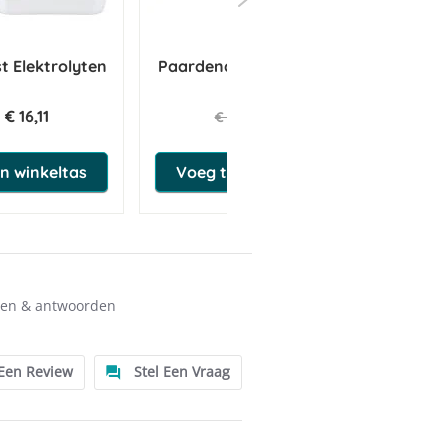
t Elektrolyten
Paardendrogist Lijnzaadolie
C
€ 16,11
€ 9,90
€ 11,65
n winkeltas
Voeg toe aan winkeltas
gen & antwoorden
 Een Review
Stel Een Vraag