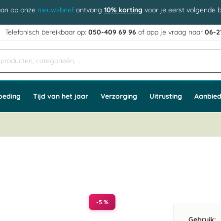
aan op onze
nieuwsbrief
ontvang
10% korting
voor je eerst volgende b
j
Telefonisch bereikbaar op:
050-409 69 96
of app
e vraag naar
06-2
oeding
Tijd van het jaar
Verzorging
Uitrusting
Aanbied
-5 %
Gebruik: