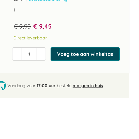
1
€ 9,95
€ 9,45
Direct leverbaar
Voeg toe aan winkeltas
Verlaag
Verhoog
de
de
aantal
aantal
Vandaag voor
17:00 uur
besteld
morgen in huis