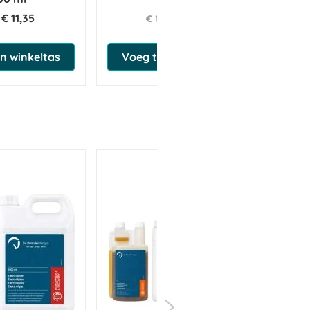
€ 11,35
€ 14,72
€ 15,49
n winkeltas
Voeg toe aan winkeltas