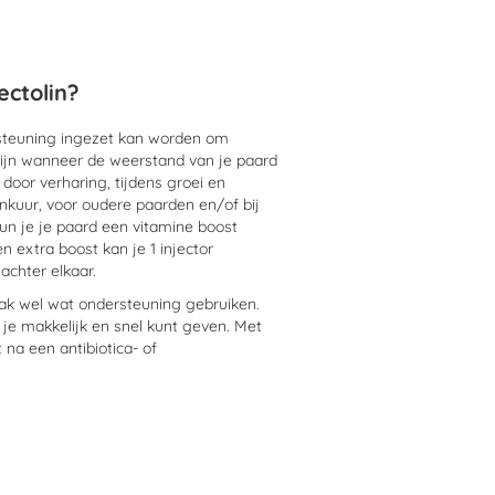
ectolin?
ersteuning ingezet kan worden om
 zijn wanneer de weerstand van je paard
or verharing, tijdens groei en
menkuur, voor oudere paarden en/of bij
kun je je paard een vitamine boost
n extra boost kan je 1 injector
achter elkaar.
aak wel wat ondersteuning gebruiken.
e je makkelijk en snel kunt geven. Met
 na een antibiotica- of
orden?