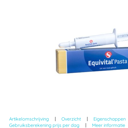
einde
van
de
afbeeldingen-
gallerij
Ga
naar
Artikelomschrijving
Overzicht
Eigenschappen
het
Gebruiksberekening prijs per dag
Meer informatie