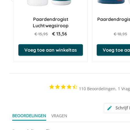
Paardendrogist
Paardendrogis
Luchtwegsiroop
€ 13,56
€ 15,95
€ 18,95
Voeg toe aan winkeltas
Voeg toe aa
4.5
110 Beoordelingen, 1 Vra
star
rating
Schrijf
BEOORDELINGEN
VRAGEN