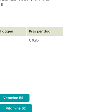
 E
l dagen
Prijs per dag
€ 9,95
tamine B3, Vitamine B6, Vitamine B12,
Vitamine B6
Vitamine B2