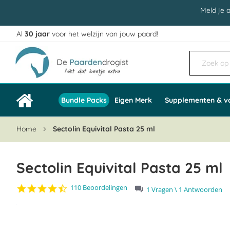
Meld je 
Al
30 jaar
voor het welzijn van jouw paard!
Ga
naar
de
inhoud
Bundle Packs
Eigen Merk
Supplementen & v
Home
Sectolin Equivital Pasta 25 ml
Sectolin Equivital Pasta 25 ml
4.5
110 Beoordelingen
1 Vragen \ 1 Antwoorden
star
Ga
rating
naar
het