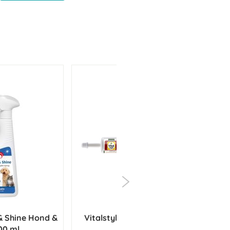
 & Shine Hond &
Vitalstyle GastroComplex+
Leo
00 ml
60ml