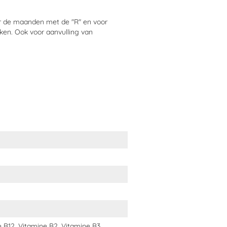
oor de maanden met de "R" en voor
ken. Ook voor aanvulling van
n je paard
en.
dagen achter elkaar 1 injector per dag)
ien, kalveren, zeugen en biggen,
e B12, Vitamine B2, Vitamine B3,