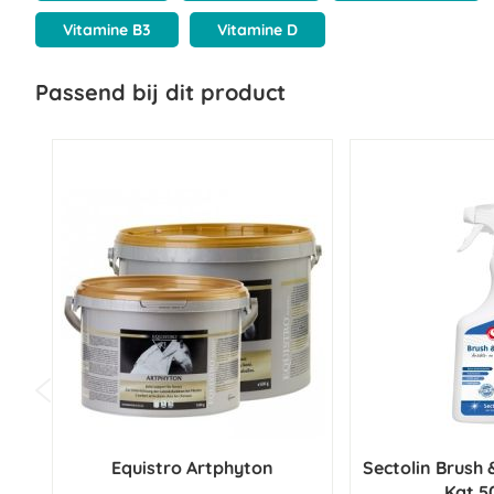
Vitamine B3
Vitamine D
Passend bij dit product
Equistro Artphyton
Sectolin Brush
Kat 5