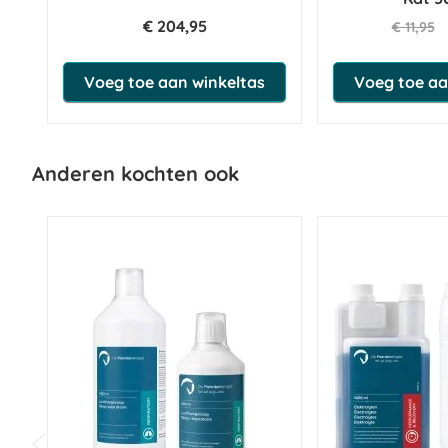
€ 204,95
€ 11,95
Voeg toe aan winkeltas
Voeg toe aa
Anderen kochten ook