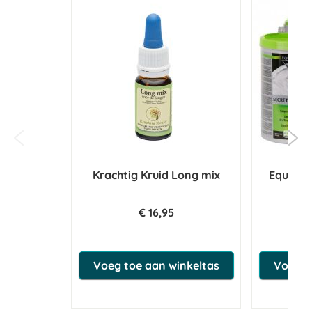
Krachtig Kruid Long mix
Equistr
€ 16,95
€ 7
Voeg toe aan winkeltas
Voeg t