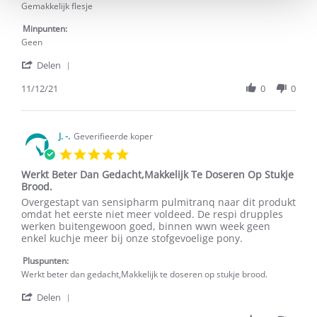
on
Gemakkelijk flesje
11
Dec
Minpunten:
2021
Geen
'
Delen
Share
Review
11/12/21
0
0
by
E.
A.
on
J. -.
Geverifieerde koper
11
5.0
Dec
star
2021
Werkt Beter Dan Gedacht,Makkelijk Te Doseren Op Stukje
rating
Brood.
Review
review
Overgestapt van sensipharm pulmitranq naar dit produkt
by
stating
omdat het eerste niet meer voldeed. De respi drupples
J.
Werkt
werken buitengewoon goed, binnen wwn week geen
-.
Beter
enkel kuchje meer bij onze stofgevoelige pony.
on
Dan
1
Gedacht,Makkelijk
Pluspunten:
Feb
Te
Werkt beter dan gedacht,Makkelijk te doseren op stukje brood.
2017
Doseren
'
Op
Delen
Share
Stukje