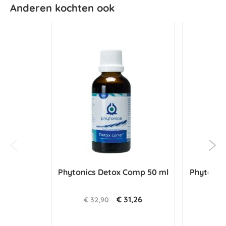
Anderen kochten ook
Phytonics Detox Comp 50 ml
Phytonic
€ 31,26
€ 32,90
€ 