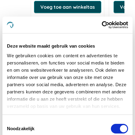
Voeg toe aan winkeltas
Voeg t
4.4
star
5 Beoordelingen
Deze website maakt gebruik van cookies
rating
We gebruiken cookies om content en advertenties te
Schrijf Een Review
Stel Een Vraag
personaliseren, om functies voor social media te bieden
en om ons websiteverkeer te analyseren. Ook delen we
informatie over uw gebruik van onze site met onze
BEOORDELINGEN
VRAGEN
partners voor social media, adverteren en analyse. Deze
partners kunnen deze gegevens combineren met andere
informatie die u aan ze heeft verstrekt of die ze hebben
verzameld op basis van uw gebruik van hun services.
5 Beoordelingen
Toestemmingsselectie
A. C.
Geverifieerde koper
Noodzakelijk
5.0