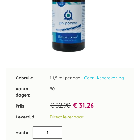
Ga
naar
het
Gebruik:
1-1,5 ml per dag
|
Gebruiksberekening
begin
van
Aantal
50
de
dagen:
afbeeldingen-
€ 32,90
€ 31,26
gallerij
Prijs:
Levertijd:
Direct leverbaar
Aantal