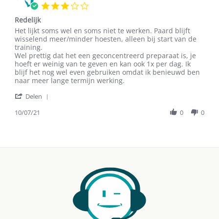
16
3.0
Nov
star
2016
Redelijk
rating
Review
review
Het lijkt soms wel en soms niet te werken. Paard blijft
by
stating
wisselend meer/minder hoesten, alleen bij start van de
C.L.
Redelijk
training.
O.
Wel prettig dat het een geconcentreerd preparaat is, je
on
hoeft er weinig van te geven en kan ook 1x per dag. Ik
10
blijf het nog wel even gebruiken omdat ik benieuwd ben
Jul
naar meer lange termijn werking.
2021
'
Delen
Share
Review
10/07/21
0
0
by
C.L.
O.
on
10
Jul
2021