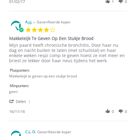
Review
01/02/17
1
0
Brood.
by
J.
-.
on
A.j.j. -.
Geverifieerde koper
1
4.0
Feb
star
2017
Makkeleijk Te Geven Op Een Stukje Brood
rating
Review
review
Mijn paard heeft chronische bronchitis. Door haar nu
by
stating
dag en nacht buiten te laten (met schuilstal) en haar
A.j.j.
Makkeleijk
enkele weken respi comp te geven hoest ze niet meer en
-.
Te
briest ze lekker door haar neus tijdens het werk.
on
Geven
16
Op
Pluspunten:
Nov
Een
Makkeleijk te geven op een stukje brood
2016
Stukje
Brood
Minpunten:
geen
'
Delen
Share
Review
16/11/16
0
0
by
A.j.j.
-.
on
C.L. O.
Geverifieerde koper