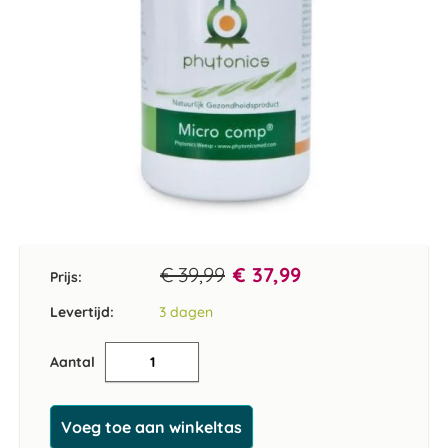
Ga
naar
het
€ 39,99
€ 37,99
Prijs:
begin
van
Levertijd:
3 dagen
de
afbeeldingen-
Aantal
gallerij
Voeg toe aan winkeltas