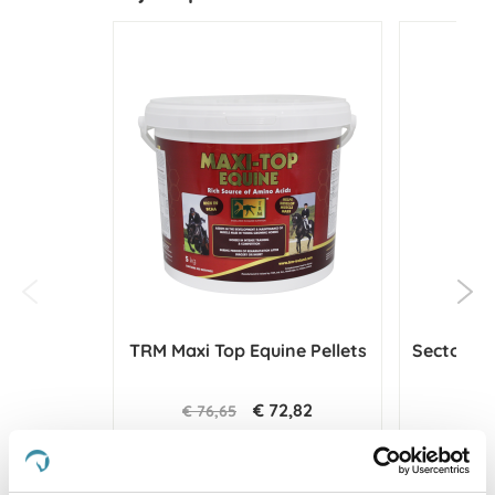
TRM Maxi Top Equine Pellets
Sectolin De
€ 72,82
€ 76,65
Voeg toe aan winkeltas
Voeg t