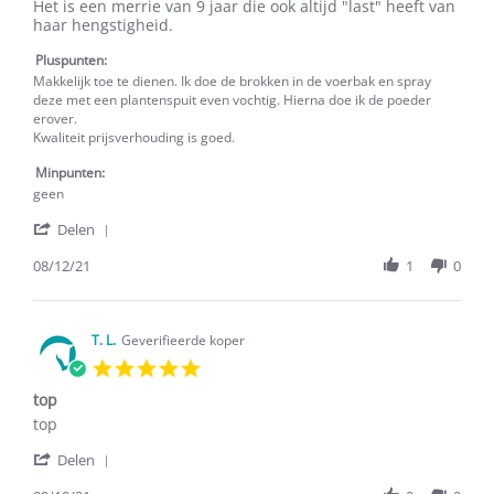
on
voor
Het is een merrie van 9 jaar die ook altijd "last" heeft van
8
nerveuze
haar hengstigheid.
Dec
paarden
2021
Pluspunten:
Makkelijk toe te dienen. Ik doe de brokken in de voerbak en spray
deze met een plantenspuit even vochtig. Hierna doe ik de poeder
erover.
Kwaliteit prijsverhouding is goed.
Minpunten:
geen
'
Delen
Share
Review
08/12/21
1
0
by
J.
R.
on
T. L.
Geverifieerde koper
8
5.0
Dec
star
2021
top
rating
Review
review
top
by
stating
'
T.
top
Delen
Share
L.