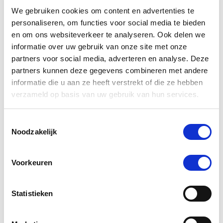
star
49 Beoordelingen
rating
We gebruiken cookies om content en advertenties te
personaliseren, om functies voor social media te bieden
Schrijf Een Review
Stel Een Vraag
en om ons websiteverkeer te analyseren. Ook delen we
informatie over uw gebruik van onze site met onze
BEOORDELINGEN
VRAGEN
partners voor social media, adverteren en analyse. Deze
partners kunnen deze gegevens combineren met andere
informatie die u aan ze heeft verstrekt of die ze hebben
verzameld op basis van uw gebruik van hun services.
49 Beoordelingen
Toestemmingsselectie
Noodzakelijk
Ing S.
Geverifieerde koper
5.0
star
Goede prijs
Voorkeuren
rating
Review
review
Goede prijs
by
stating
'
Ing
Goede
Delen
Statistieken
Share
S.
prijs
Review
24/03/26
0
0
on
by
24
Ing