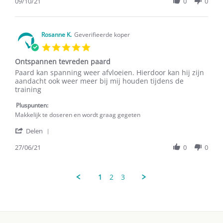
Review
09/10/21
0
0
on
by
9
T.
Oct
L.
2021
on
Rosanne K.
Geverifieerde koper
9
5.0
Oct
star
2021
Ontspannen tevreden paard
rating
Review
review
Paard kan spanning weer afvloeien. Hierdoor kan hij zijn
by
stating
aandacht ook weer meer bij mij houden tijdens de
Rosanne
Ontspannen
training
K.
tevreden
on
paard
Pluspunten:
27
Makkelijk te doseren en wordt graag gegeten
Jun
'
2021
Delen
Share
Review
27/06/21
0
0
by
Rosanne
K.
1
2
3
on
27
Jun
2021