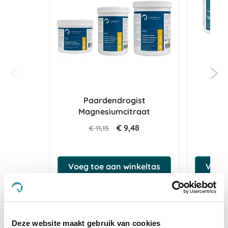
Paardendrogist
Paa
Magnesiumcitraat
Extr
€ 9,48
€ 11,15
€
Voeg toe aan winkeltas
Voeg 
4.6
Deze website maakt gebruik van cookies