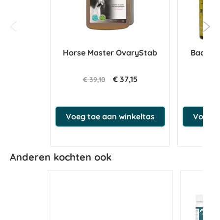
Horse Master OvaryStab
Bach Re
€ 37,15
€ 39,10
€ 2
Voeg toe aan winkeltas
Voeg t
Anderen kochten ook