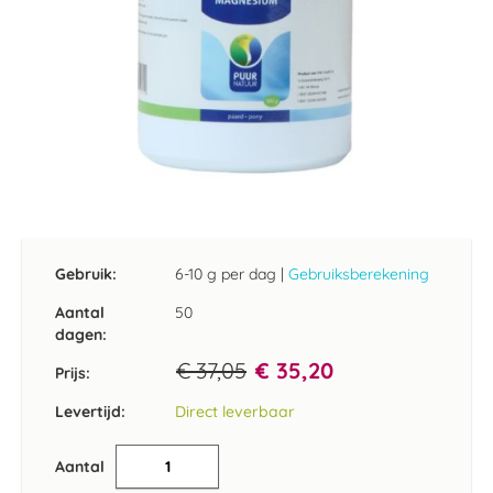
Ga
naar
het
Gebruik:
6-10 g per dag
|
Gebruiksberekening
begin
van
Aantal
50
de
dagen:
afbeeldingen-
€ 37,05
€ 35,20
gallerij
Prijs:
Levertijd:
Direct leverbaar
Aantal