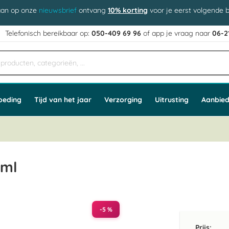
aan op onze
nieuwsbrief
ontvang
10% korting
voor je eerst volgende b
j
Telefonisch bereikbaar op:
050-409 69 96
of app
e vraag naar
06-2
oeding
Tijd van het jaar
Verzorging
Uitrusting
Aanbied
 ml
-5 %
Prijs: