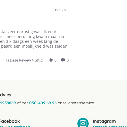
19/09/23
al zeer onrustig was. Ik en de
f er meer berusting kwam maar na
n 3 x daags een week lang de
it paard een moeilijkheid was zeiden
Is Deze Review Nuttig?
0
0
advies
21959869
of bel:
050-409 69 96
onze klantenservice
Facebook
Instagram