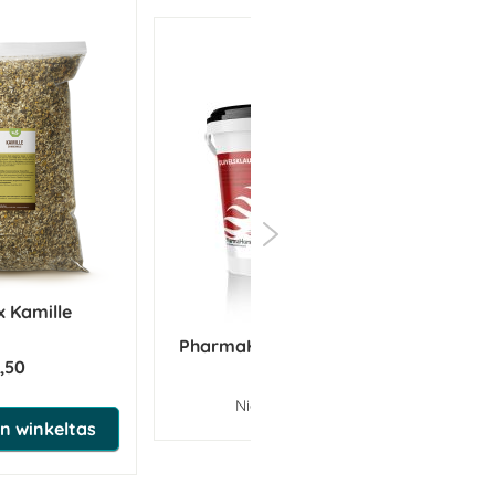
x Kamille
Paa
PharmaHorse Duivelsklauw
1,50
paard
Niet op voorraad
n winkeltas