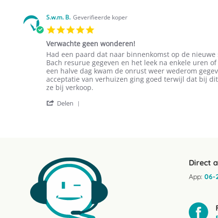
Review
Feb
by
2025
Annemieke
S.w.m. B.
Geverifieerde koper
H.
5.0
on
star
25
Verwachte geen wonderen!
rating
Feb
Review
review
Had een paard dat naar binnenkomst op de nieuwe st
2025
by
stating
Bach resurue gegeven en het leek na enkele uren o
S.w.m.
Verwachte
een halve dag kwam de onrust weer wederom gegeve
B.
geen
acceptatie van verhuizen ging goed terwijl dat bij d
on
wonderen!
ze bij verkoop.
19
'
Sep
Delen
Share
2023
Review
by
S.w.m.
B.
on
19
Direct 
Sep
2023
App:
06-