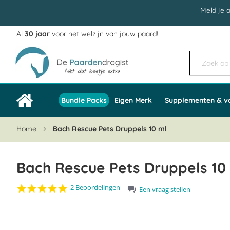
Meld je 
Al
30 jaar
voor het welzijn van jouw paard!
Ga
naar
de
inhoud
Bundle Packs
Eigen Merk
Supplementen & v
Home
Bach Rescue Pets Druppels 10 ml
Bach Rescue Pets Druppels 10
5.0
2 Beoordelingen
Een vraag stellen
star
Ga
rating
naar
het