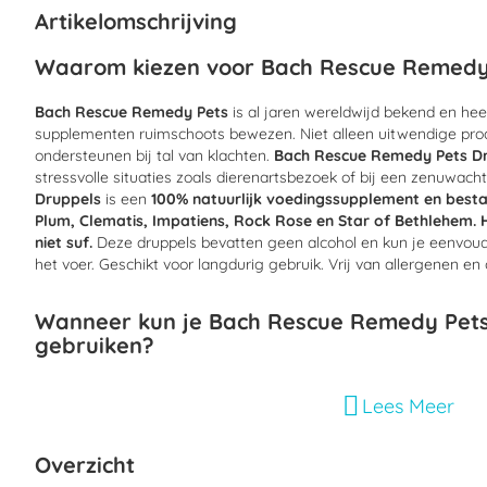
begin
Artikelomschrijving
van
de
Waarom kiezen voor Bach Rescue Remedy 
afbeeldingen-
gallerij
Bach Rescue Remedy Pets
is al jaren wereldwijd bekend en heeft
supplementen ruimschoots bewezen. Niet alleen uitwendige pr
ondersteunen bij tal van klachten.
Bach Rescue Remedy Pets D
stressvolle situaties zoals dierenartsbezoek of bij een zenuwach
Druppels
is een
100% natuurlijk voedingssupplement en bestaa
Plum, Clematis, Impatiens, Rock Rose en Star of Bethlehem. 
niet suf.
Deze druppels bevatten geen alcohol en kun je eenvoudi
het voer. Geschikt voor langdurig gebruik. Vrij van allergenen e
Wanneer kun je Bach Rescue Remedy Pets
gebruiken?
Geschikt om te gebruiken bij:
Lees Meer
- Angst of een zenuwachtig gevoel
- Spannende momenten zoals vuurwerk, dierenartsbezoek of ver
Overzicht
De voordelen van Bach Rescue Remedy Pets druppels: