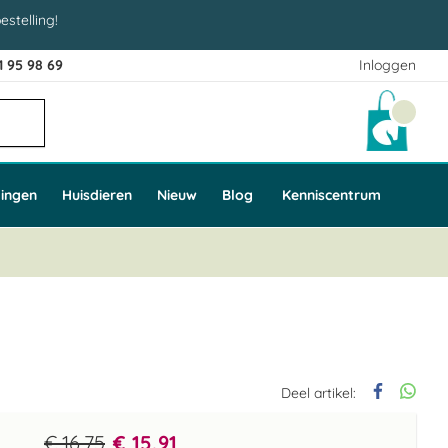
estelling!
1 95 98 69
Inloggen
Winke
ingen
Huisdieren
Nieuw
Blog
Kenniscentrum
Deel artikel:
€ 16,75
€ 15,91