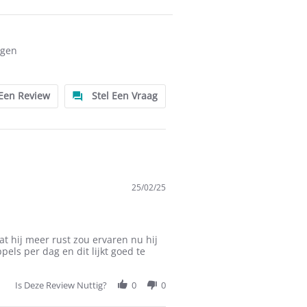
ngen
 Een Review
Stel Een Vraag
25/02/25
t hij meer rust zou ervaren nu hij
pels per dag en dit lijkt goed te
Is Deze Review Nuttig?
0
0