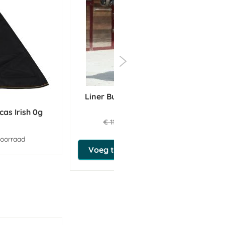
Liner Bucas Quilt SD Pony
150g
cas Irish 0g
€ 97,75
€ 115,00
voorraad
Voeg toe aan winkeltas