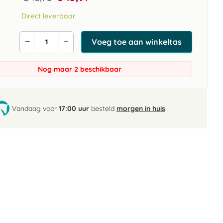
Direct leverbaar
Voeg toe aan winkeltas
Verlaag
Verhoog
de
de
aantal
aantal
Nog maar 2 beschikbaar
Vandaag voor
17:00 uur
besteld
morgen in huis