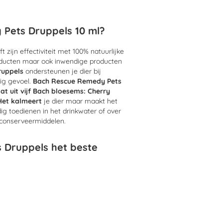
Pets Druppels 10 ml?
 zijn effectiviteit met 100% natuurlijke
oducten maar ook inwendige producten
ruppels
ondersteunen je dier bij
tig gevoel.
Bach Rescue Remedy Pets
t uit vijf Bach bloesems: Cherry
Het
kalmeert
je dier maar maakt het
g toedienen in het drinkwater of over
n conserveermiddelen.
 Druppels het beste
huizing