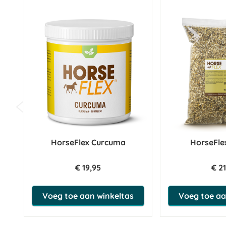
HorseFlex Curcuma
HorseFle
€ 19,95
€ 2
Voeg toe aan winkeltas
Voeg toe aa