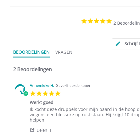
5.0
2 Beoordeli
star
rating
Schrijf
BEOORDELINGEN
VRAGEN
2 Beoordelingen
Annemieke H.
Geverifieerde koper
5.0
star
Werkt goed
rating
Review
review
Ik kocht deze druppels voor mijn paard in de hoop da
by
stating
wegens een blessure op rust staan. Hij krijgt 10 drup
Annemieke
Werkt
helpen.
H.
goed
'
on
Delen
Share
25