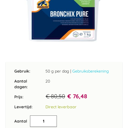
Ga
naar
het
Gebruik:
50 g per dag
|
Gebruiksberekening
begin
van
Aantal
20
de
dagen:
afbeeldingen-
€ 80,50
€ 76,48
gallerij
Prijs:
Levertijd:
Direct leverbaar
Aantal