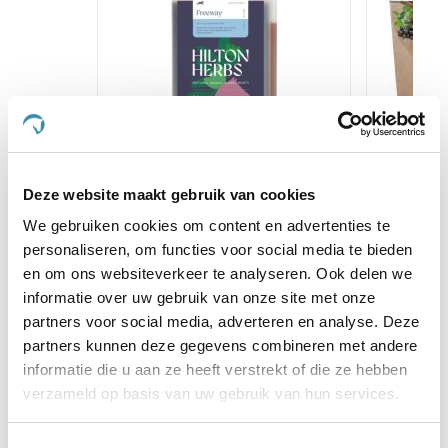
Hilton Herbs Freeway Liquid 1l
Se
Deze website maakt gebruik van cookies
Lu
We gebruiken cookies om content en advertenties te
€ 43,65
€ 45,95
€ 
personaliseren, om functies voor social media te bieden
en om ons websiteverkeer te analyseren. Ook delen we
informatie over uw gebruik van onze site met onze
Voeg toe aan winkeltas
Voeg 
partners voor social media, adverteren en analyse. Deze
partners kunnen deze gegevens combineren met andere
informatie die u aan ze heeft verstrekt of die ze hebben
Anderen kochten ook
verzameld op basis van uw gebruik van hun services.