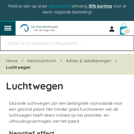
Meld je aan op onze
nieuwsbrief
ontvang
10% korting
voor je
eerst volgende bestelling!
Win
Home
Kenniscentrum
Advies & aandoeningen
Luchtwegen
Luchtwegen
Gezonde luchtwegen zijn een belangrijke voorwaarde voor
een gezond paard. Het minder goed functioneren van de
luchtwegen heeft direct invloed op het prestatie- en
uithoudingsvermogen van het paard.
Negatief effect