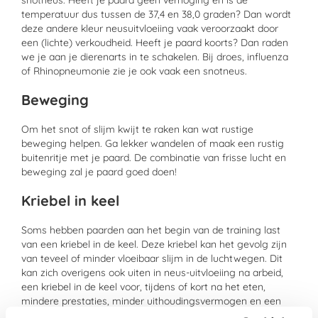
temperatuur dus tussen de 37,4 en 38,0 graden? Dan wordt
deze andere kleur neusuitvloeiing vaak veroorzaakt door
een (lichte) verkoudheid. Heeft je paard koorts? Dan raden
we je aan je dierenarts in te schakelen. Bij droes, influenza
of Rhinopneumonie zie je ook vaak een snotneus.
Beweging
Om het snot of slijm kwijt te raken kan wat rustige
beweging helpen. Ga lekker wandelen of maak een rustig
buitenritje met je paard. De combinatie van frisse lucht en
beweging zal je paard goed doen!
Kriebel in keel
Soms hebben paarden aan het begin van de training last
van een kriebel in de keel. Deze kriebel kan het gevolg zijn
van teveel of minder vloeibaar slijm in de luchtwegen. Dit
kan zich overigens ook uiten in neus-uitvloeiing na arbeid,
een kriebel in de keel voor, tijdens of kort na het eten,
mindere prestaties, minder uithoudingsvermogen en een
langzamer herstel na zware inspanning. Een fijn product om