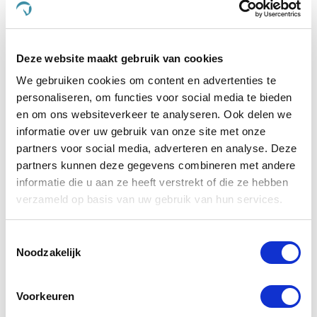
deze kriebel tegen te gaan is
Paardendrogist
Luchtwegsiroop
. Dit is een siroop en helpt de kuchprikkel te
verminderen door de keel te verzachten. Ideaal om kort voor
het werk toe te dienen.
Deze website maakt gebruik van cookies
Verlichtende kruiden
We gebruiken cookies om content en advertenties te
personaliseren, om functies voor social media te bieden
Kruiden zoals Foenegriek, Anijs, Pepermunt, Eucalyptus,
en om ons websiteverkeer te analyseren. Ook delen we
Echinacea, Venkel, Smalle Weegbree, Tijm, Zoethout en
informatie over uw gebruik van onze site met onze
Heemst worden veel gebruikt voor de luchtwegen en
partners voor social media, adverteren en analyse. Deze
bieden verlichting op momenten dat dit nodig is,
partners kunnen deze gegevens combineren met andere
bijvoorbeeld als er veel fijne stofdeeltjes in het hooi of stro
zitten. Honing en tijm staan bekend om de verlichtende
informatie die u aan ze heeft verstrekt of die ze hebben
werking bij een kriebel in de keel.
verzameld op basis van uw gebruik van hun services.
Advies nodig?
Toestemmingsselectie
Noodzakelijk
Heb je advies nodig? Of heb je een andere vraag naar
aanleiding van dit artikel? Neem gerust contact met ons op!
Ondersteuning voor de luchtwegen
Voorkeuren