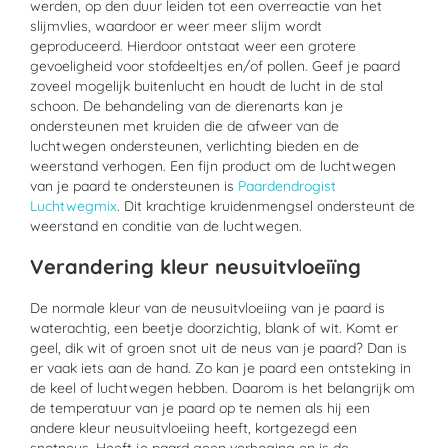
werden, op den duur leiden tot een overreactie van het
slijmvlies, waardoor er weer meer slijm wordt
geproduceerd. Hierdoor ontstaat weer een grotere
gevoeligheid voor stofdeeltjes en/of pollen. Geef je paard
zoveel mogelijk buitenlucht en houdt de lucht in de stal
schoon. De behandeling van de dierenarts kan je
ondersteunen met kruiden die de afweer van de
luchtwegen ondersteunen, verlichting bieden en de
weerstand verhogen. Een fijn product om de luchtwegen
van je paard te ondersteunen is
Paardendrogist
Luchtwegmix
. Dit krachtige kruidenmengsel ondersteunt de
weerstand en conditie van de luchtwegen.
Verandering kleur neusuitvloeiïng
De normale kleur van de neusuitvloeiing van je paard is
waterachtig, een beetje doorzichtig, blank of wit. Komt er
geel, dik wit of groen snot uit de neus van je paard? Dan is
er vaak iets aan de hand. Zo kan je paard een ontsteking in
de keel of luchtwegen hebben. Daarom is het belangrijk om
de temperatuur van je paard op te nemen als hij een
andere kleur neusuitvloeiing heeft, kortgezegd een
snotneus. Heeft je paard geen verhoging en is de