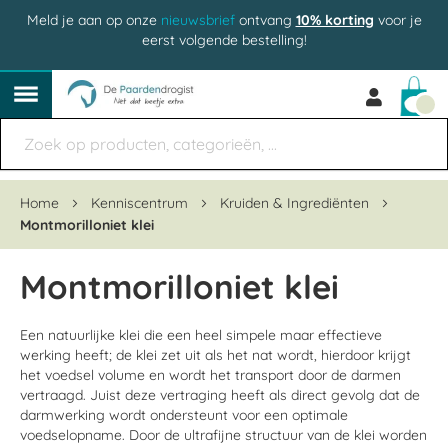
Meld je aan op onze
nieuwsbrief
ontvang
10% korting
voor je
eerst volgende bestelling!
Win
Home
Kenniscentrum
Kruiden & Ingrediënten
Montmorilloniet klei
Montmorilloniet klei
Een natuurlijke klei die een heel simpele maar effectieve
werking heeft; de klei zet uit als het nat wordt, hierdoor krijgt
het voedsel volume en wordt het transport door de darmen
vertraagd. Juist deze vertraging heeft als direct gevolg dat de
darmwerking wordt ondersteunt voor een optimale
voedselopname. Door de ultrafijne structuur van de klei worden