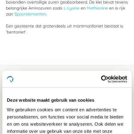
bovendien overtollige zuren geabsorbeerd. De klei bevat tevens
belangrijke Aminozuren zoals
L-Lysine
en
Methionine
en is rijk
aan
Spoorelementen
.
Een gesteente dat grotendeels uit montmorilloniet bestaat is
'bentoniet'.
Deze website maakt gebruik van cookies
We gebruiken cookies om content en advertenties te
personaliseren, om functies voor social media te bieden
Klantenservice bereikbaarheid:
en om ons websiteverkeer te analyseren. Ook delen we
Ma - Vrij 8:30 - 17:30 uur
informatie over uw gebruik van onze site met onze