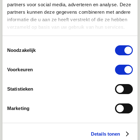
partners voor social media, adverteren en analyse. Deze
partners kunnen deze gegevens combineren met andere
Direct advies
informatie die u aan ze heeft verstrekt of die ze hebben
App:
06-21959869
of bel:
050-409 69 96
onze klantenservice
verzameld op basis van uw gebruik van hun services.
Facebook
Toestemmingsselectie
Bekijk Facebook
Noodzakelijk
Inspiratie, informatie en bereikbaar voor vragen
Voorkeuren
Instagram
Ontdek onze stories
Inspiratie & informatie
Statistieken
Mail
Marketing
advies@paardendrogist.nl
Wij reageren binnen 1 werkdag op jouw gestelde
vragen
Details tonen