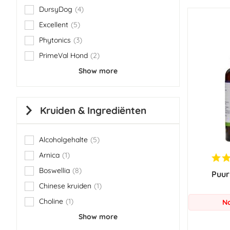
DursyDog
4
items
Excellent
5
items
Phytonics
3
items
PrimeVal Hond
2
items
Show more
Kruiden & Ingrediënten
Alcoholgehalte
5
items
Arnica
1
item
Boswellia
8
Puur
items
Chinese kruiden
1
item
Choline
1
No
item
Show more