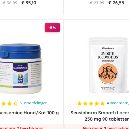
€ 35,10
€ 26,55
€ 36,95
€ 27,95
-5 %
4.4
4.8
5 Beoordelingen
4 Beoordeli
star
star
ucosamine Hond/Kat 100 g
rating
Sensipharm Smooth Loco
rating
250 mg 90 tablette
g maar 2 beschikbaar
Nog maar 2 beschikba