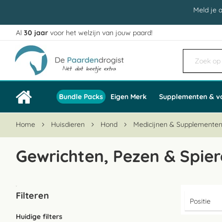
Meld je 
Al
30 jaar
voor het welzijn van jouw paard!
Ga
naar
de
inhoud
Bundle Packs
Eigen Merk
Supplementen & v
Home
Huisdieren
Hond
Medicijnen & Supplemente
Gewrichten, Pezen & Spie
Filteren
Huidige filters