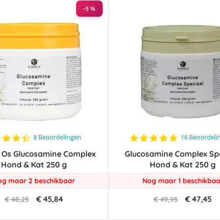
-5 %
4.5
4.8
8 Beoordelingen
16 Beoordeli
star
star
 Os Glucosamine Complex
rating
Glucosamine Complex Sp
rating
Hond & Kat 250 g
Hond & Kat 250 g
g maar 2 beschikbaar
Nog maar 1 beschikbaa
€ 45,84
€ 47,45
€ 48,25
€ 49,95