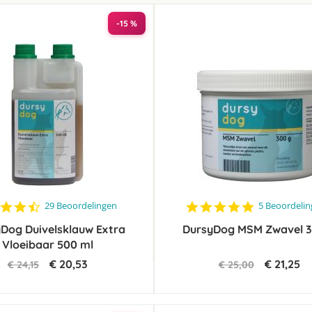
laag
sorteren
-15 %
4.4
4.8
29 Beoordelingen
5 Beoordeli
star
star
Dog Duivelsklauw Extra
rating
DursyDog MSM Zwavel 3
rating
Vloeibaar 500 ml
€ 20,53
€ 21,25
€ 24,15
€ 25,00