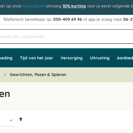
aan op onze
nieuwsbrief
ontvang
10% korting
voor je eerst volgende b
j
Telefonisch bereikbaar op:
050-409 69 96
of app
e vraag naar
06-2
oeding
Tijd van het jaar
Verzorging
Uitrusting
Aanbied
n
Gewrichten, Pezen & Spieren
ren
Van
hoog
naar