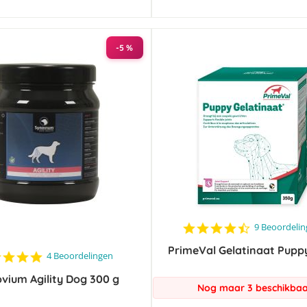
-5 %
4.6
9 Beoordeli
star
PrimeVal Gelatinaat Pupp
rating
5.0
4 Beoordelingen
star
vium Agility Dog 300 g
rating
Nog maar 3 beschikba