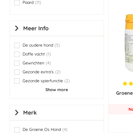
Paard
11
items
Meer Info
De oudere hond
5
items
Doffe vacht
1
item
Gewrichten
4
items
Gezonde extra's
2
items
Gezonde spierfunctie
2
items
Show more
Groene
No
Merk
De Groene Os Hond
4
items