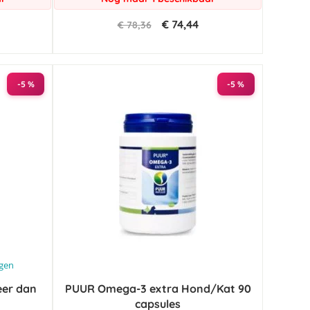
€ 74,44
€ 78,36
-5 %
-5 %
ngen
eer dan
PUUR Omega-3 extra Hond/Kat 90
capsules