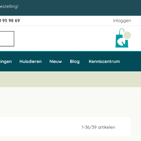
estelling!
1 95 98 69
Inloggen
Winke
ingen
Huisdieren
Nieuw
Blog
Kenniscentrum
1
-
36
/
39
artikelen