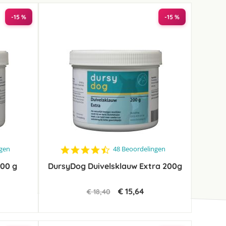
-15 %
-15 %
4.5
ngen
48 Beoordelingen
star
00 g
DursyDog Duivelsklauw Extra 200g
rating
€ 15,64
€ 18,40