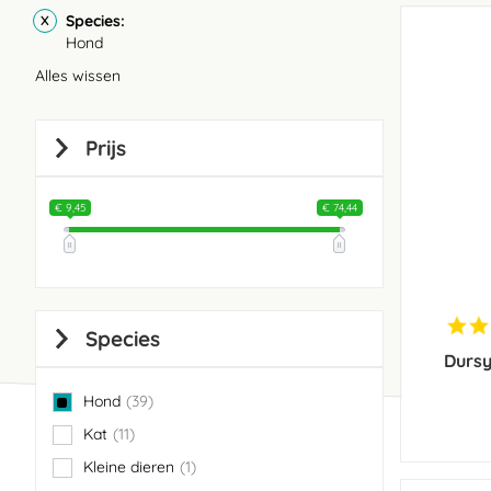
Species
Hond
Alles wissen
Prijs
€ 9,45
€ 74,44
Species
Dursy
Hond
39
items
Kat
11
items
Kleine dieren
1
item