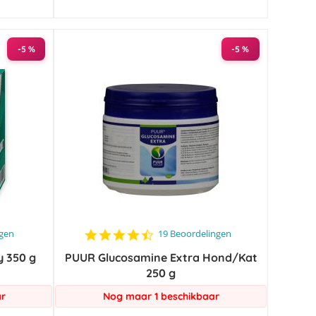
-5 %
-5 %
4.3
ngen
19 Beoordelingen
star
y 350 g
PUUR Glucosamine Extra Hond/Kat
rating
250 g
ar
Nog maar 1 beschikbaar