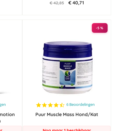
€ 40,71
€ 42,85
-5 %
4.5
ngen
6 Beoordelingen
star
motion
Puur Muscle Mass Hond/Kat
rating
n
ar
Nog maar 1 beschikbaar