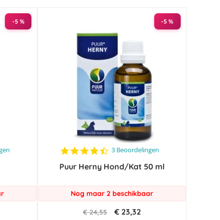
-5 %
-5 %
4.7
ngen
3 Beoordelingen
star
Puur Herny Hond/Kat 50 ml
rating
ar
Nog maar 2 beschikbaar
€ 23,32
€ 24,55