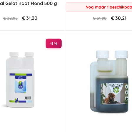
al Gelatinaat Hond 500 g
rating
Nog maar 1 beschikbaa
€ 31,30
€ 30,21
€ 32,95
€ 31,80
-5 %