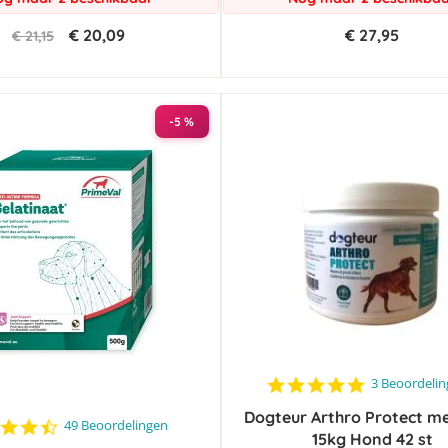
€ 20,09
€ 27,95
€ 21,15
-5 %
5.0
3 Beoordeli
star
Dogteur Arthro Protect m
rating
4.6
49 Beoordelingen
15kg Hond 42 st
star