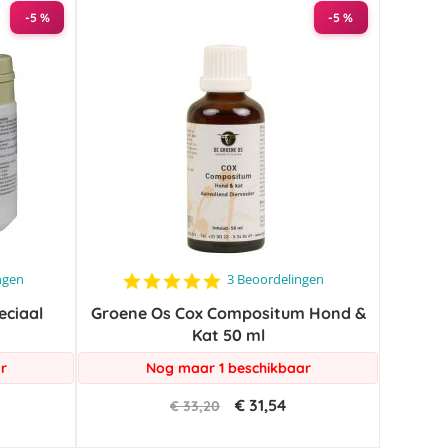
-5 %
-5 %
5.0
ngen
3 Beoordelingen
star
eciaal
Groene Os Cox Compositum Hond &
rating
Kat 50 ml
r
Nog maar 1 beschikbaar
€ 31,54
€ 33,20