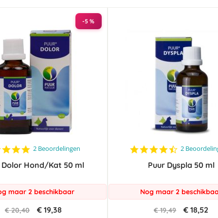
-5 %
5.0
4.5
2 Beoordelingen
2 Beoordeli
star
star
 Dolor Hond/Kat 50 ml
rating
Puur Dyspla 50 ml
rating
g maar 2 beschikbaar
Nog maar 2 beschikba
€ 19,38
€ 18,52
€ 20,40
€ 19,49