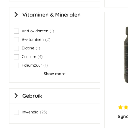
Vitaminen & Mineralen
Anti-oxidanten
1
item
B-vitaminen
2
items
Biotine
1
item
Calcium
4
items
Foliumzuur
1
item
Show more
Gebruik
Inwendig
23
items
Syno