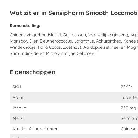
Wat zit er in Sensipharm Smooth Locomot
Samenstelling:
Chinees vingerhoedskruid, Goji bessen, Vrouwelijke ginseng, Agl
Mansoor, Siler, Eleutherococcus, Loranthus, Achyranthes, Kaneels
Windeknopje, Poria Cocos, Zoethout, Aardappelzetmeel en Mag
Siliciumdioxide en Microkristalijne Cellulose.
Eigenschappen
Eigenschappen
SKU
26624
Vorm
Tablette
Inhoud
250 mg 9
Merk
Sensiph
Kruiden & Ingrediënten
Chinese 