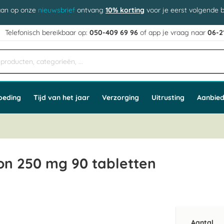
aan op onze
nieuwsbrief
ontvang
10% korting
voor je eerst volgende b
j
Telefonisch bereikbaar op:
050-409 69 96
of app
e vraag naar
06-2
oeding
Tijd van het jaar
Verzorging
Uitrusting
Aanbied
n 250 mg 90 tabletten
Aantal