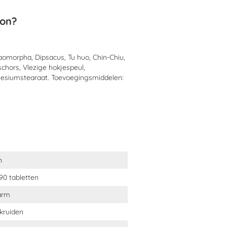
ion?
aomorpha, Dipsacus, Tu huo, Chin-Chiu,
chors, Vlezige hokjespeul,
nesiumstearaat. Toevoegingsmiddelen:
n
0 tabletten
arm
kruiden