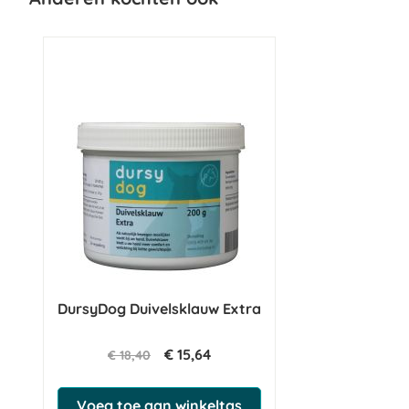
DursyDog Duivelsklauw Extra
€ 15,64
€ 18,40
Voeg toe aan winkeltas