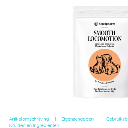
einde
van
de
afbeeldingen-
gallerij
Ga
naar
Artikelomschrijving
Eigenschappen
Gebruiksb
het
Kruiden en Ingrediënten