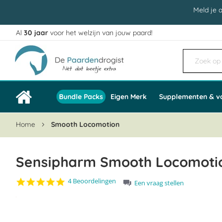
Meld je 
Al
30 jaar
voor het welzijn van jouw paard!
Ga
naar
de
inhoud
Bundle Packs
Eigen Merk
Supplementen & v
Home
Smooth Locomotion
Sensipharm Smooth Locomotio
4.8
4 Beoordelingen
Een vraag stellen
star
Ga
rating
naar
het