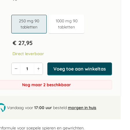
250 mg 90
1000 mg 90
tabletten
tabletten
€ 27,95
Direct leverbaar
Voeg toe aan winkeltas
Verlaag
Verhoog
de
de
aantal
aantal
Nog maar 2 beschikbaar
Vandaag voor
17:00 uur
besteld
morgen in huis
nformule voor soepele spieren en gewrichten.