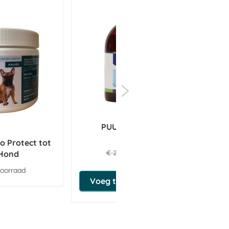
PUUR Veg Omega
o Protect tot
€ 23,32
€ 24,55
 Hond
voorraad
Voeg toe aan winkeltas