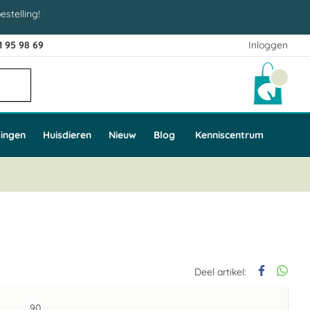
estelling!
1 95 98 69
Inloggen
Winke
ingen
Huisdieren
Nieuw
Blog
Kenniscentrum
Deel artikel:
90