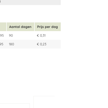
g
Aantal dagen
Prijs per dag
,95
90
€ 0,31
,95
180
€ 0,23