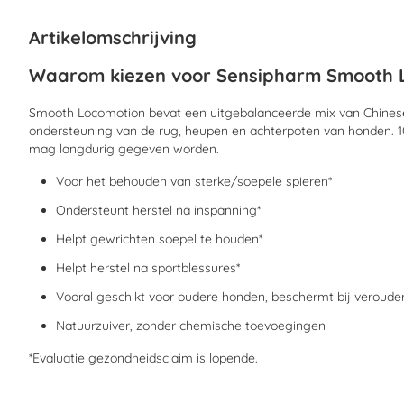
begin
van
Artikelomschrijving
de
afbeeldingen-
Waarom kiezen voor Sensipharm Smooth 
gallerij
Smooth Locomotion bevat een uitgebalanceerde mix van Chinese
ondersteuning van de rug, heupen en achterpoten van honden. 100
mag langdurig gegeven worden.
Voor het behouden van sterke/soepele spieren*
Ondersteunt herstel na inspanning*
Helpt gewrichten soepel te houden*
Helpt herstel na sportblessures*
Vooral geschikt voor oudere honden, beschermt bij verouder
Natuurzuiver, zonder chemische toevoegingen
*Evaluatie gezondheidsclaim is lopende.