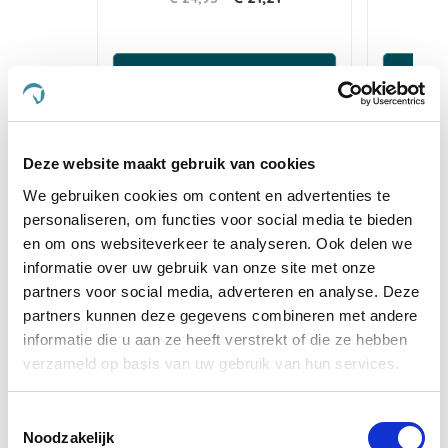
Voeg toe aan winkeltas
Voeg 
Deze website maakt gebruik van cookies
4.5
star
We gebruiken cookies om content en advertenties te
8 Beoordelingen
rating
personaliseren, om functies voor social media te bieden
en om ons websiteverkeer te analyseren. Ook delen we
Schrijf Een Review
Stel Een Vraag
informatie over uw gebruik van onze site met onze
partners voor social media, adverteren en analyse. Deze
BEOORDELINGEN
VRAGEN
partners kunnen deze gegevens combineren met andere
informatie die u aan ze heeft verstrekt of die ze hebben
verzameld op basis van uw gebruik van hun services.
8 Beoordelingen
Toestemmingsselectie
Noodzakelijk