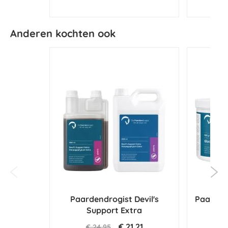
Anderen kochten ook
Paardendrogist Devil's
Paarden
Support Extra
€ 21,21
€ 24,95
€