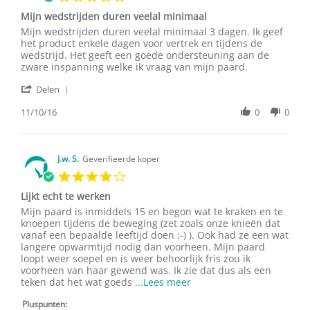
Oct
star
2016
Mijn wedstrijden duren veelal minimaal
rating
Review
review
Mijn wedstrijden duren veelal minimaal 3 dagen. Ik geef
by
stating
het product enkele dagen voor vertrek en tijdens de
J.
Mijn
wedstrijd. Het geeft een goede ondersteuning aan de
L.
wedstrijden
zware inspanning welke ik vraag van mijn paard.
on
duren
'
11
veelal
Delen
Share
Oct
minimaal
Review
11/10/16
0
0
2016
by
J.
L.
on
J.w. S.
Geverifieerde koper
11
4.0
Oct
star
2016
Lijkt echt te werken
rating
Review
review
Mijn paard is inmiddels 15 en begon wat te kraken en te
by
stating
knoepen tijdens de beweging (zet zoals onze knieën dat
J.w.
Lijkt
vanaf een bepaalde leeftijd doen ;-) ). Ook had ze een wat
S.
echt
langere opwarmtijd nodig dan voorheen. Mijn paard
on
te
loopt weer soepel en is weer behoorlijk fris zou ik
4
werken
voorheen van haar gewend was. Ik zie dat dus als een
Mar
Read
teken dat het wat goeds
...Lees meer
2022
more
Pluspunten:
about