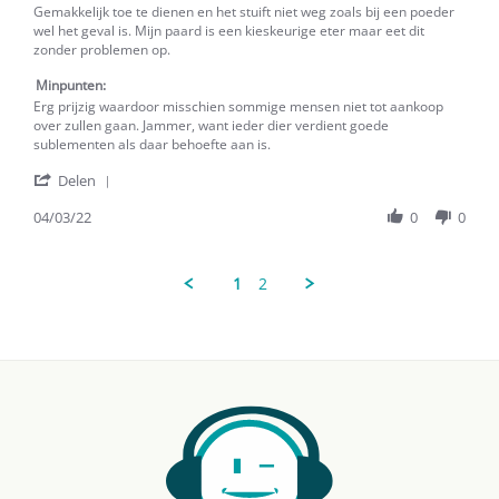
Mijn
Gemakkelijk toe te dienen en het stuift niet weg zoals bij een poeder
paard
wel het geval is. Mijn paard is een kieskeurige eter maar eet dit
is
zonder problemen op.
inmiddels
Minpunten:
15
en
Erg prijzig waardoor misschien sommige mensen niet tot aankoop
begon
over zullen gaan. Jammer, want ieder dier verdient goede
sublementen als daar behoefte aan is.
'
Delen
Share
Review
04/03/22
0
0
by
J.w.
S.
1
2
on
4
Mar
2022