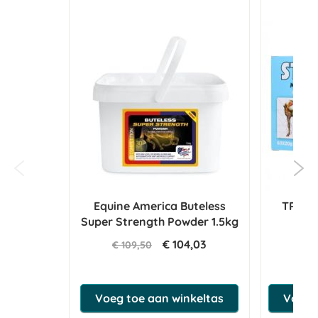
Equine America Buteless
TRM St
Super Strength Powder 1.5kg
€ 104,03
€ 109,50
€ 
Voeg toe aan winkeltas
Voeg t