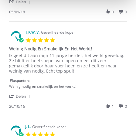
'
Jan
HA
Delen
Share
2018
Review
05/01/18
0
0
by
I.
M.
on
T.K.W. V.
Geverifieerde koper
5
5.0
Jan
star
2018
Weinig Nodig En Smakelijk En Het Werkt!
rating
Review
review
Ik geef dit aan mijn 11 jarige herder, het werkt geweldig.
by
stating
Ze blijft er heel soepel van lopen en eet dit zeer
T.K.W.
Weinig
gemakkelijk door haar voer heen en ze heeft er maar
V.
Nodig
weinig van nodig. Echt top spul!
on
En
20
Smakelijk
Pluspunten:
Oct
En
Weinig nodig en smakelijk en het werkt!
2016
Het
'
Werkt!
Delen
Share
Review
20/10/16
1
0
by
T.K.W.
V.
on
J. L.
Geverifieerde koper
20
5.0