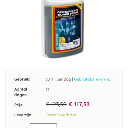
Ga
naar
het
Gebruik:
30 ml per dag
|
Gebruiksberekening
begin
van
Aantal
31
de
dagen:
afbeeldingen-
€ 123,50
€ 117,33
gallerij
Prijs:
Levertijd:
Direct leverbaar