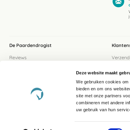
De Paardendrogist
Klanten
Reviews
Verzend
Over ons
Bezorgs
Deze website maakt gebru
Vacatures
Betaalwi
We gebruiken cookies om c
Contact
Retour
bieden en om ons websitev
Retour s
site met onze partners vo
combineren met andere inf
Garanti
uw gebruik van hun servic
Veelges
Toestemmingsselectie