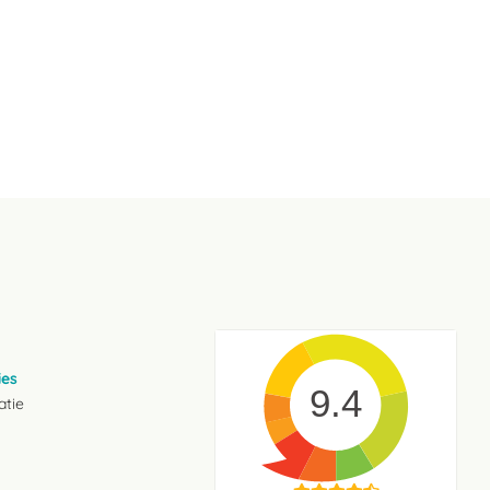
ies
9.4
atie