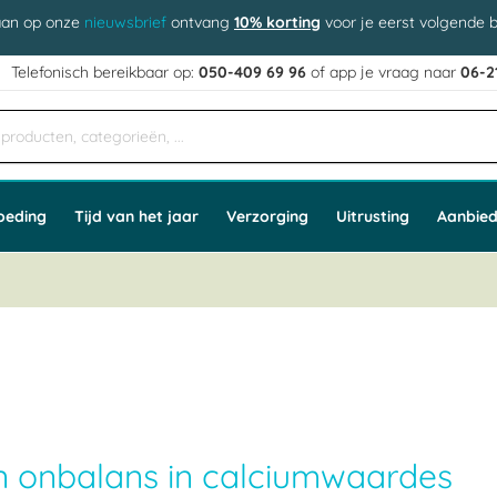
aan op onze
nieuwsbrief
ontvang
10% korting
voor je eerst volgende b
j
Telefonisch bereikbaar op:
050-409 69 96
of app
e vraag naar
06-2
oeding
Tijd van het jaar
Verzorging
Uitrusting
Aanbied
en onbalans in calciumwaardes