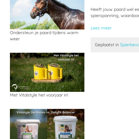
Heeft jouw paard wel ee
spierspanning, waardoo
Lees meer
Ondersteun je paard tijdens warm
weer
Geplaatst in
Spierbev
Met Vitalstyle het voorjaar in!