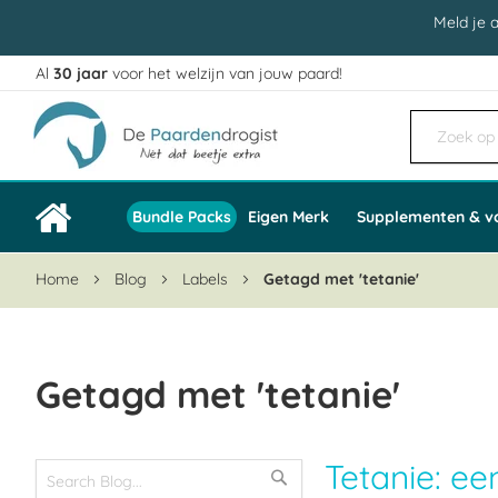
Meld je 
Al
30 jaar
voor het welzijn van jouw paard!
Ga
naar
de
inhoud
Bundle Packs
Eigen Merk
Supplementen & v
Home
Blog
Labels
Getagd met 'tetanie'
Getagd met 'tetanie'
Tetanie: e