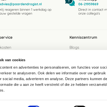
advies@paardendrogist.nl
06-21959869
Wij reageren binnen 1 werkdag op
Direct in contact 
jouw gestelde vragen
onze collega's
service
Kenniscentrum
kosten
Blogs
ervice
Ingredientenwijzer
ik van cookies
jzen
Merken
ontent en advertenties te personaliseren, om functies voor soci
erkeer te analyseren. Ook delen we informatie over uw gebruik
turen als gast
or social media, adverteren en analyse. Deze partners kunnen 
ormatie die u aan ze heeft verstrekt of die ze hebben verzameld
e
es.
telde vragen