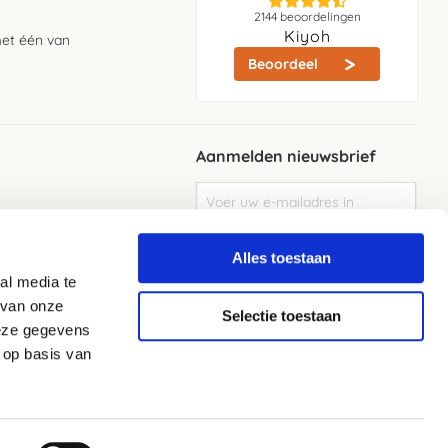
2144
beoordelingen
Kiyoh
met één van
Beoordeel
Aanmelden nieuwsbrief
Abonneer
u
op
Meld je aan
onze
Alles toestaan
nieuwsbrief
al media te
Elke week de beste acties en het laaste
nieuws in je eigen mailbox
 van onze
Selectie toestaan
deze gegevens
 op basis van