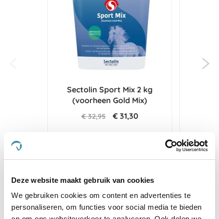
Sectolin Sport Mix 2 kg
VITA
(voorheen Gold Mix)
€ 31,30
€ 32,95
Voeg toe aan winkeltas
Voeg 
Deze website maakt gebruik van cookies
We gebruiken cookies om content en advertenties te
Anderen kochten ook
personaliseren, om functies voor social media te bieden
en om ons websiteverkeer te analyseren. Ook delen we