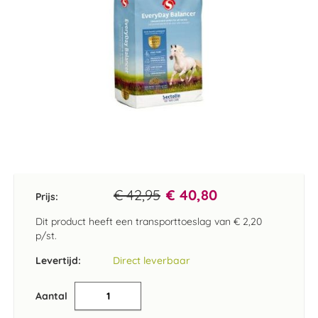
Ga
naar
het
€ 42,95
€ 40,80
Prijs:
begin
van
Dit product heeft een transporttoeslag van
€ 2,20
de
p/st.
afbeeldingen-
gallerij
Levertijd:
Direct leverbaar
Aantal