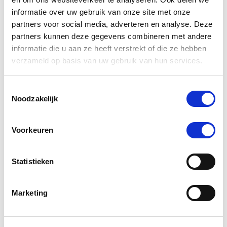
informatie over uw gebruik van onze site met onze
partners voor social media, adverteren en analyse. Deze
partners kunnen deze gegevens combineren met andere
informatie die u aan ze heeft verstrekt of die ze hebben
verzameld op basis van uw gebruik van hun services.
Toestemmingsselectie
Noodzakelijk
Voorkeuren
Paardendrogist Elektrolyten
Secto
Statistieken
€ 16,11
€ 18,95
€ 
Marketing
Voeg toe aan winkeltas
Voeg t