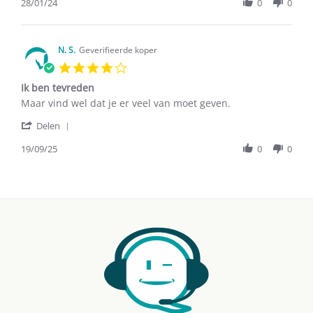
Review
28/01/24
0
0
on
by
28
Corine
Jan
W.
2024
on
N. S.
Geverifieerde koper
28
4.0
Jan
star
2024
Ik ben tevreden
rating
Review
review
Maar vind wel dat je er veel van moet geven.
by
stating
'
N.
Ik
Delen
Share
S.
ben
Review
19/09/25
0
0
on
tevreden
by
19
N.
Sep
S.
2025
on
19
Sep
2025