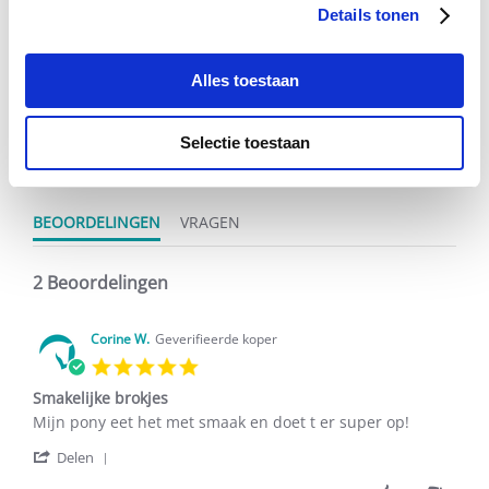
Details tonen
4.5
Alles toestaan
star
2 Beoordelingen
rating
Selectie toestaan
Schrijf Een Review
Stel Een Vraag
BEOORDELINGEN
VRAGEN
2 Beoordelingen
Corine W.
Geverifieerde koper
5.0
star
Smakelijke brokjes
rating
Review
review
Mijn pony eet het met smaak en doet t er super op!
by
stating
'
Corine
Smakelijke
Delen
Share
W.
brokjes