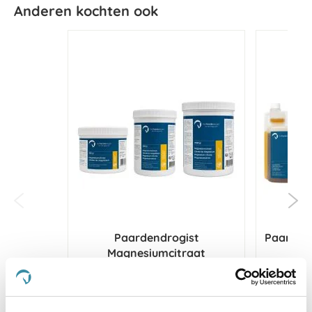
Anderen kochten ook
Paardendrogist
Paardend
Magnesiumcitraat
€ 9,48
€ 11,15
€