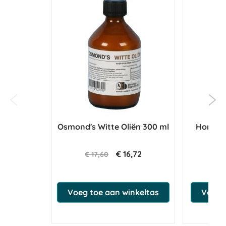
Osmond's Witte Oliën 300 ml
Horse M
€ 16,72
€ 17,60
€ 
Voeg toe aan winkeltas
Voeg 