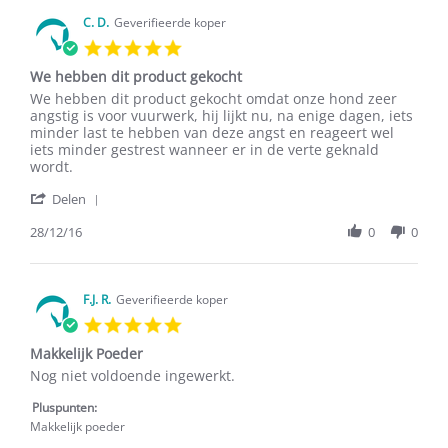
-.
on
C. D.
Geverifieerde koper
28
5.0
Nov
star
2017
We hebben dit product gekocht
rating
Review
review
We hebben dit product gekocht omdat onze hond zeer
by
stating
angstig is voor vuurwerk, hij lijkt nu, na enige dagen, iets
C.
We
minder last te hebben van deze angst en reageert wel
D.
hebben
iets minder gestrest wanneer er in de verte geknald
on
dit
wordt.
28
product
'
Dec
gekocht
Delen
Share
2016
Review
28/12/16
0
0
by
C.
D.
on
F.J. R.
Geverifieerde koper
28
5.0
Dec
star
2016
Makkelijk Poeder
rating
Review
review
Nog niet voldoende ingewerkt.
by
stating
F.J.
Makkelijk
Pluspunten:
R.
Poeder
Makkelijk poeder
on