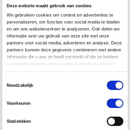
Deze website maakt gebruik van cookies
Voeg toe aan winkeltas
Voeg t
We gebruiken cookies om content en advertenties te
personaliseren, om functies voor social media te bieden
en om ons websiteverkeer te analyseren. Ook delen we
informatie over uw gebruik van onze site met onze
4.3
star
partners voor social media, adverteren en analyse. Deze
8 Beoordelingen
rating
partners kunnen deze gegevens combineren met andere
Schrijf Een Review
Stel Een Vraag
informatie die u aan ze heeft verstrekt of die ze hebben
verzameld op basis van uw gebruik van hun services.
BEOORDELINGEN
VRAGEN
Toestemmingsselectie
Noodzakelijk
Voorkeuren
8 Beoordelingen
C. S.
Geverifieerde koper
Statistieken
5.0