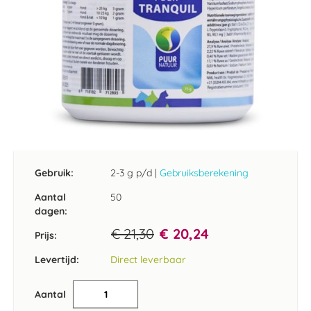
Ga
naar
het
Gebruik:
2-3 g p/d
|
Gebruiksberekening
begin
van
Aantal
50
de
dagen:
afbeeldingen-
€ 21,30
€ 20,24
gallerij
Prijs:
Levertijd:
Direct leverbaar
Aantal