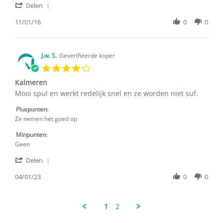
'
11
Delen
Share
Jan
Review
11/01/16
0
0
2016
by
F.J.
R.
on
J.w. S.
Geverifieerde koper
11
4.0
Jan
star
2016
Kalmeren
rating
Review
review
Mooi spul en werkt redelijk snel en ze worden niet suf.
by
stating
J.w.
Kalmeren
Pluspunten:
S.
Ze nemen het goed op
on
4
Minpunten:
Jan
Geen
2023
'
Delen
Share
Review
04/01/23
0
0
by
J.w.
S.
1
2
on
4