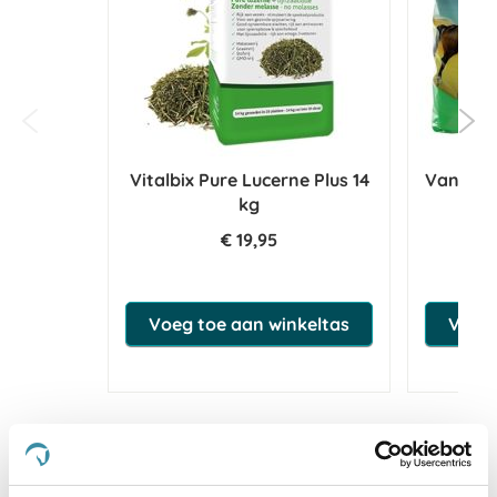
Vitalbix Pure Lucerne Plus 14
Vanilia
kg
€ 19,95
Voeg toe aan winkeltas
Voeg 
4.9
star
66 Beoordelingen
rating