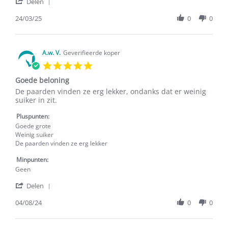
'
L.
traktatie
Delen
Share
on
Review
24/03/25
0
0
24
by
Mar
M.c.l.
2025
L.
on
A.w. V.
Geverifieerde koper
24
5.0
Mar
star
2025
Goede beloning
rating
Review
review
De paarden vinden ze erg lekker, ondanks dat er weinig
by
stating
suiker in zit.
A.w.
Goede
V.
beloning
Pluspunten:
on
Goede grote
4
Weinig suiker
Aug
De paarden vinden ze erg lekker
2024
Minpunten:
Geen
'
Delen
Share
Review
04/08/24
0
0
by
A.w.