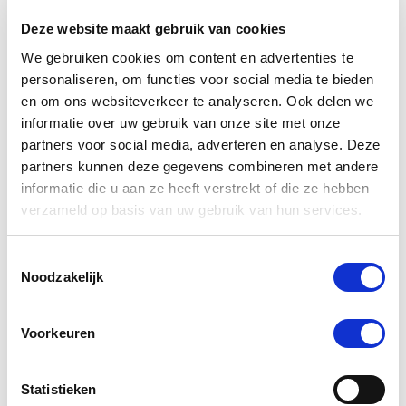
Schrijf Een Review
Stel Een Vraag
Deze website maakt gebruik van cookies
We gebruiken cookies om content en advertenties te
BEOORDELINGEN
VRAGEN
personaliseren, om functies voor social media te bieden
en om ons websiteverkeer te analyseren. Ook delen we
informatie over uw gebruik van onze site met onze
partners voor social media, adverteren en analyse. Deze
66 Beoordelingen
partners kunnen deze gegevens combineren met andere
informatie die u aan ze heeft verstrekt of die ze hebben
verzameld op basis van uw gebruik van hun services.
Marielle L.
Geverifieerde koper
5.0
star
Toestemmingsselectie
ruikt heerlijk, paard smult er van
rating
Noodzakelijk
Review
review
gezonde snoepjes/traktatie.
by
stating
super fijne zak.
Marielle
ruikt
L.
heerlijk,
Pluspunten:
Voorkeuren
on
paard
ruikt heerlijk.
15
smult
Oct
er
Minpunten:
Statistieken
2025
van
te snel op! paard vindt het zo lekker