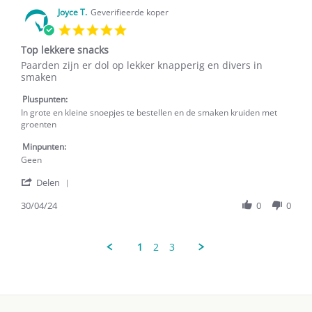
V.
on
Joyce T.
Geverifieerde koper
4
5.0
Aug
star
2024
Top lekkere snacks
rating
Review
review
Paarden zijn er dol op lekker knapperig en divers in
by
stating
smaken
Joyce
Top
T.
lekkere
Pluspunten:
on
snacks
In grote en kleine snoepjes te bestellen en de smaken kruiden met
30
groenten
Apr
2024
Minpunten:
Geen
'
Delen
Share
Review
30/04/24
0
0
by
Joyce
T.
1
2
3
on
30
Apr
2024