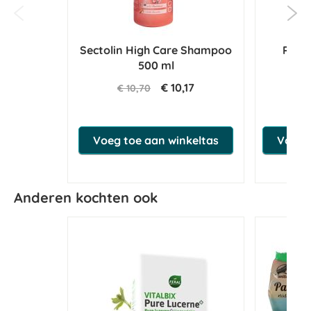
Sectolin High Care Shampoo
Pavo 
500 ml
€ 10,17
€ 10,70
€ 
Voeg toe aan winkeltas
Voeg t
Anderen kochten ook