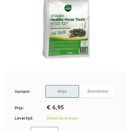
Ga
naar
het
begin
van
Anijs
Brandnetel
Variant
de
afbeeldingen-
€ 6,95
gallerij
Prijs:
Levertijd:
Direct leverbaar