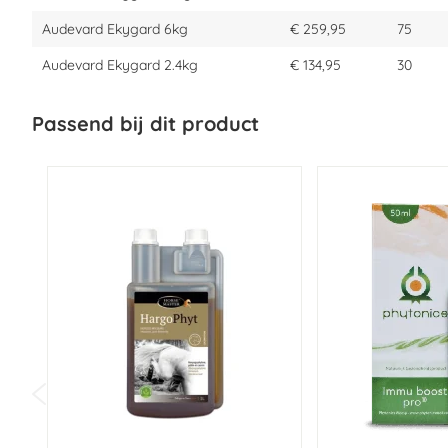
Volwassen paard: 2 maatschepjes (40 gr), 's morgens en 's avon
Audevard Ekygard 6kg
€ 259,95
75
Veulens: 1 maatschepje (20 gr) 's morgens en 's avonds.
Audevard Ekygard 2.4kg
€ 134,95
30
Ekygard kan het hele jaar door gegeven worden.
1 maatschepje = 20g
Passend bij dit product
Let op!
2.4kg:
Een emmer gaat tot 30 dagen gebruik bij volwassen paar
6kg:
Een emmer gaat tot 75 dagen gebruik bij volwassen paarde
14kg:
Een emmer gaat tot 6 maanden gebruik bij volwassen paard
Wat zit er in Ekygard?
Samenstelling per 1 kg:
Grondstoffen: microfinish lithothamnion, pectine, suikerbietmelas
(Althaea officinalis), biergist spray, vishydrolysaat, aloë (Aloë ver
Toevoegingsmiddelen:
Zoötechnisch: 4a1704 YEA SACC 1026®C 2
400 000 mg, E322 lecithine 50 000 mg,
Analytische bestanddelen:
ruw eiwit 6,5 %, ruwe celstof 4,6 %, r
%, magnesium 0,6 %, fosfor 0,1 %.