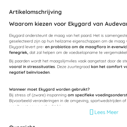
begin
van
Artikelomschrijving
de
afbeeldingen-
Waarom kiezen voor Ekygard van Audeva
gallerij
Ekygard ondersteunt de maag van het paard. Het is samengestel
geselecteerd zijn op hun heilzame eigenschappen om de maag v
Ekygard levert pre-
en probiotica om de maagflora in evenwic
fenegriek,
dat zal helpen om de voedselopname te vergemakkeli
Bij paarden wordt het maagslijmvlies vaak aangetast door de s
vooral in stresssituaties
. Deze zuurtegraad
kan het comfort v
negatief beïnvloeden
.
Wanneer moet Ekygard worden gebruikt?
Bij stress of (zware) inspanning
om specifieke voedingsonderst
Bijvoorbeeld veranderingen in de omgeving, sportwedstrijden of
wordt met name gebruikt bij :
Lees Meer
- (Ren)paarden in training.
- Paarden die last hebben van maagzweren.
- Ook geschikt voor veulens