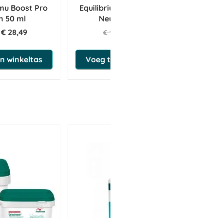
mu Boost Pro
Equilibrium Field Relief Max
Sec
 50 ml
Neusnetje Zwart
€ 28,49
€ 11,88
€ 12,50
n winkeltas
Voeg toe aan winkeltas