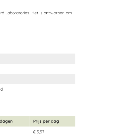
rd Laboratories. Het is ontworpen om
 tijdens wedstrijden
korrels, ontworpen om de maag te
een reactie op die leidt tot de
ermd, geneest het slijmvlies
rd
oratoria om paarden de grootste
 dagen
Prijs per dag
€ 3,57