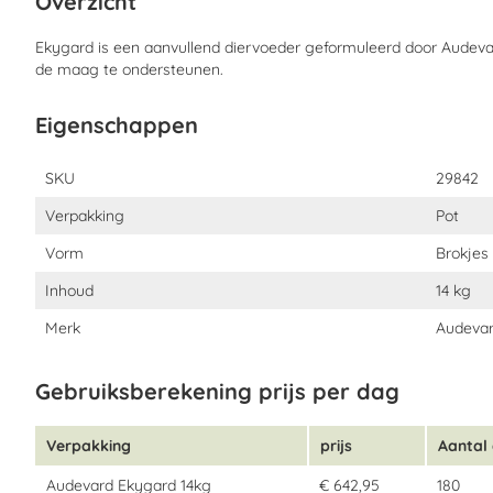
Overzicht
De voordelen van Ekygard:
Ekygard is een aanvullend diervoeder geformuleerd door Audeva
- ADP anti-doping goedgekeurd, het is dus veilig om te gebruiken
de maag te ondersteunen.
- Maagondersteuning
- Bevat fenegriek
Eigenschappen
Wat zijn de eigenschappen van Ekygard?
Eigenschappen
SKU
29842
Ekygard is een voedingssupplement in de vorm van smakelijke 
Verpakking
Pot
beschermen.
Vorm
Brokjes
Wanneer Ekygard in contact komt met het maagslijmvlies, treedt 
vorming van een dichte, dikke en beschermende gel. Beter besch
Inhoud
14 kg
makkelijker.
Merk
Audeva
Elk ingrediënt wordt streng geselecteerd door de Audevard Lab
efficiëntie te bieden.
Gebruiksberekening prijs per dag
Hoe moet ik Ekygard toedienen?
Verpakking
prijs
Aantal
Dosering:
Audevard Ekygard 14kg
€ 642,95
180