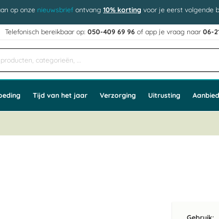
aan op onze
nieuwsbrief
ontvang
10% korting
voor je eerst volgende b
j
Telefonisch bereikbaar op:
050-409 69 96
of app
e vraag naar
06-2
oeding
Tijd van het jaar
Verzorging
Uitrusting
Aanbied
Gebruik: