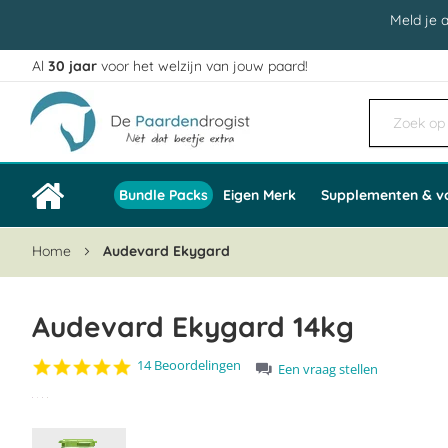
Meld je 
Al
30 jaar
voor het welzijn van jouw paard!
Ga
naar
de
inhoud
Bundle Packs
Eigen Merk
Supplementen & v
Home
Audevard Ekygard
Audevard Ekygard 14kg
4.8
14 Beoordelingen
Een vraag stellen
star
Ga
rating
naar
het