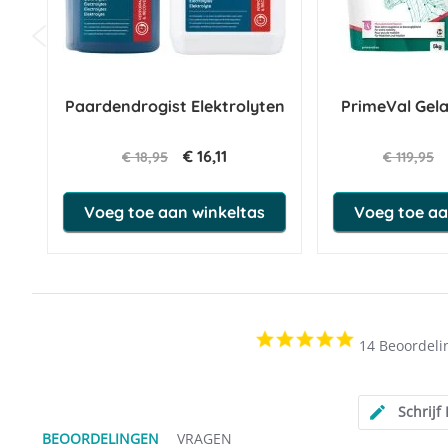
Paardendrogist Elektrolyten
PrimeVal Gel
€ 16,11
€ 18,95
€ 119,95
Voeg toe aan winkeltas
Voeg toe aa
4.8
14 Beoordeli
star
rating
Schrijf
BEOORDELINGEN
VRAGEN