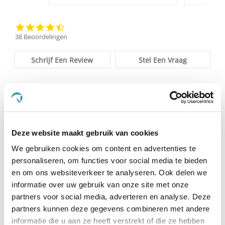
4.3
star
38 Beoordelingen
rating
Schrijf Een Review
Stel Een Vraag
BEOORDELINGEN
VRAGEN
Deze website maakt gebruik van cookies
38 Beoordelingen
We gebruiken cookies om content en advertenties te
personaliseren, om functies voor social media te bieden
W. M.
Geverifieerde koper
en om ons websiteverkeer te analyseren. Ook delen we
5.0
informatie over uw gebruik van onze site met onze
star
partners voor social media, adverteren en analyse. Deze
Werkt fijn voor ons volbloed
rating
Review
review
Ons Engels Volbloed was nogal schrikkerig en overdreven
partners kunnen deze gegevens combineren met andere
by
stating
alert. Na wat speurwerk en lezen van recensies op
informatie die u aan ze heeft verstrekt of die ze hebben