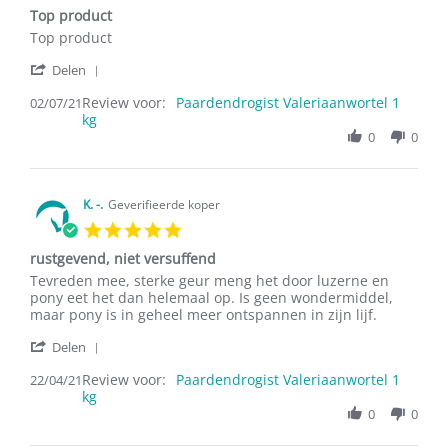
star
Top product
rating
Review
review
Top product
by
stating
'
A.n.n.
Top
Delen
Share
-.
product
Review voor:
Review
Paardendrogist Valeriaanwortel 1
02/07/21
on
kg
by
2
A.n.n.
0
0
Jul
-.
2021
on
2
Jul
K. -.
Geverifieerde koper
2021
5.0
star
rustgevend, niet versuffend
rating
Review
review
Tevreden mee, sterke geur meng het door luzerne en
by
stating
pony eet het dan helemaal op. Is geen wondermiddel,
K.
rustgevend,
maar pony is in geheel meer ontspannen in zijn lijf.
-.
niet
'
on
versuffend
Delen
Share
22
Review voor:
Review
Paardendrogist Valeriaanwortel 1
22/04/21
Apr
kg
by
2021
K.
0
0
-.
on