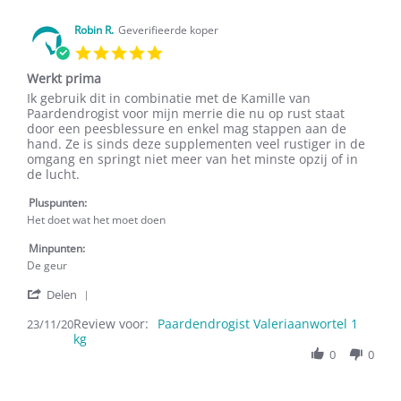
22
Apr
Robin R.
Geverifieerde koper
2021
5.0
star
Werkt prima
rating
Review
review
Ik gebruik dit in combinatie met de Kamille van
by
stating
Paardendrogist voor mijn merrie die nu op rust staat
Robin
Werkt
door een peesblessure en enkel mag stappen aan de
R.
prima
hand. Ze is sinds deze supplementen veel rustiger in de
on
omgang en springt niet meer van het minste opzij of in
23
de lucht.
Nov
2020
Pluspunten:
Het doet wat het moet doen
Minpunten:
De geur
'
Delen
Share
Review voor:
Review
Paardendrogist Valeriaanwortel 1
23/11/20
kg
by
Robin
0
0
R.
on
23