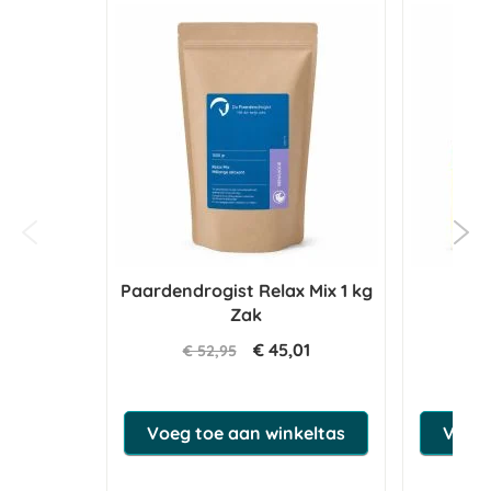
Paardendrogist Relax Mix 1 kg
Mix
Zak
€ 45,01
€ 52,95
Voeg toe aan winkeltas
Voeg 