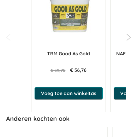
TRM Good As Gold
NAF Magi
€ 56,76
€ 59,75
€ 22
Voeg toe aan winkeltas
Voeg t
Anderen kochten ook