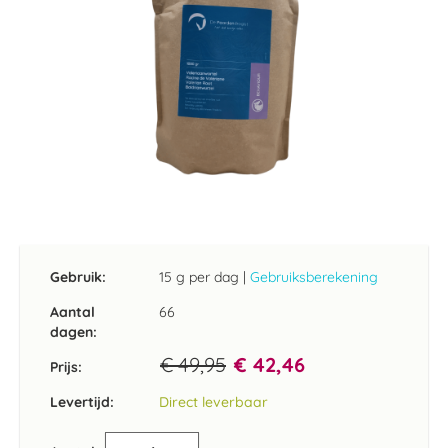
Ga
naar
het
Gebruik:
15 g per dag
|
Gebruiksberekening
begin
van
Aantal
66
de
dagen:
afbeeldingen-
€ 49,95
€ 42,46
gallerij
Prijs:
Levertijd:
Direct leverbaar