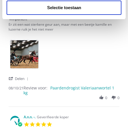
8
Pluspunten:
Selectie toestaan
Oct
Makkelijk te voeren
2021
Minpunten:
Er zit een wat sterkere geur aan, maar met een beetje kamille en
luzerne ruik je het niet meer
'
Delen
Share
Review voor:
Review
Paardendrogist Valeriaanwortel 1
08/10/21
kg
by
C.
0
0
D.
on
8
Oct
A.n.n. -.
Geverifieerde koper
2021
5.0