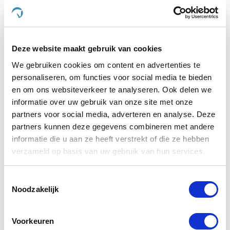
PrimeVal Stressless
Paardend
Feromonen Gel
€ 10,69
€ 11,25
€
Deze website maakt gebruik van cookies
We gebruiken cookies om content en advertenties te
personaliseren, om functies voor social media te bieden
Voeg toe aan winkeltas
Voeg t
en om ons websiteverkeer te analyseren. Ook delen we
informatie over uw gebruik van onze site met onze
partners voor social media, adverteren en analyse. Deze
partners kunnen deze gegevens combineren met andere
4.5
informatie die u aan ze heeft verstrekt of die ze hebben
star
4 Beoordelingen
verzameld op basis van uw gebruik van hun services.
rating
Schrijf Een Review
Stel Een Vraag
Toestemmingsselectie
Noodzakelijk
BEOORDELINGEN
VRAGEN
Voorkeuren