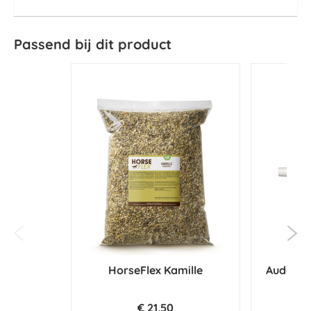
Passend bij dit product
HorseFlex Kamille
Audevar
€ 21,50