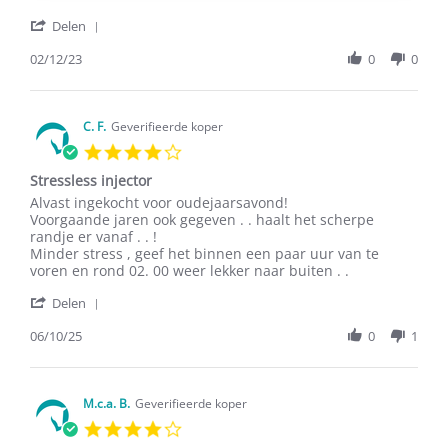
on
'
2
Delen
Share
Dec
Review
02/12/23
0
0
2023
by
O.s.
S.
on
C. F.
Geverifieerde koper
2
4.0
Dec
star
2023
Stressless injector
rating
Review
review
Alvast ingekocht voor oudejaarsavond!
by
stating
Voorgaande jaren ook gegeven . . haalt het scherpe
C.
Stressless
randje er vanaf . . !
F.
injector
Minder stress , geef het binnen een paar uur van te
on
voren en rond 02. 00 weer lekker naar buiten . .
6
'
Oct
Delen
Share
2025
Review
06/10/25
0
1
by
C.
F.
on
M.c.a. B.
Geverifieerde koper
6
4.0
Oct
star