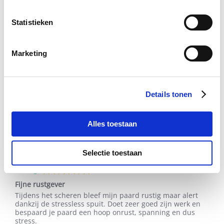
Statistieken
4 Beoordelingen
Isaura G.
Geverifieerde koper
Marketing
5.0
star
Goed product
rating
Review
review
Goed product
Details tonen
by
stating
'
Isaura
Goed
Delen
Share
G.
product
Review
09/03/26
0
0
on
Alles toestaan
by
9
Isaura
Mar
G.
2026
Selectie toestaan
on
O.s. S.
Geverifieerde koper
9
5.0
Mar
star
2026
Fijne rustgever
rating
Review
review
Tijdens het scheren bleef mijn paard rustig maar alert
by
stating
dankzij de stressless spuit. Doet zeer goed zijn werk en
O.s.
Fijne
bespaard je paard een hoop onrust, spanning en dus
S.
rustgever
stress.