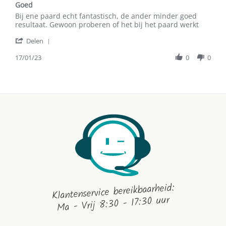
2025
Goed
rating
Review
review
Bij ene paard echt fantastisch, de ander minder goed
by
stating
resultaat. Gewoon proberen of het bij het paard werkt
M.c.a.
Goed
'
B.
Delen
Share
on
Review
17/01/23
0
0
17
by
Jan
M.c.a.
2023
B.
on
17
Jan
2023
Klantenservice bereikbaarheid:
Ma - Vrij 8:30 - 17:30 uur