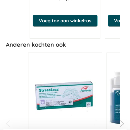
Voeg toe aan winkeltas
Voeg t
Anderen kochten ook