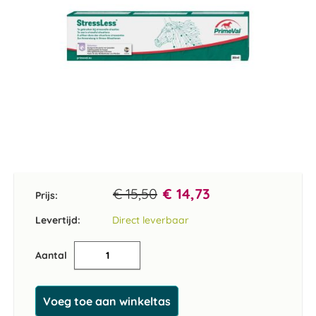
Ga
naar
het
€ 15,50
€ 14,73
Prijs:
begin
van
Levertijd:
Direct leverbaar
de
afbeeldingen-
Aantal
gallerij
Voeg toe aan winkeltas