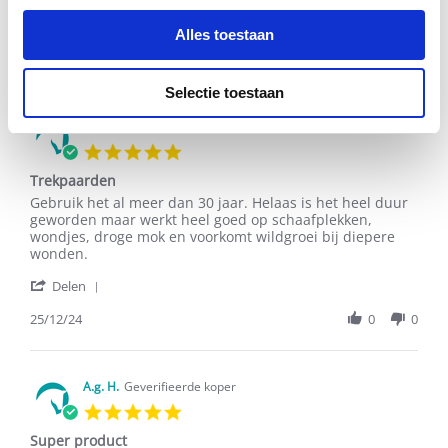
'
Delen
Alles toestaan
Share
Review
05/03/25
0
0
by
Mea
Selectie toestaan
O.
on
Marinella T.
Geverifieerde koper
5
5.0
Mar
star
2025
Trekpaarden
rating
Review
review
Gebruik het al meer dan 30 jaar. Helaas is het heel duur
by
stating
geworden maar werkt heel goed op schaafplekken,
Marinella
Trekpaarden
wondjes, droge mok en voorkomt wildgroei bij diepere
T.
wonden.
on
'
25
Delen
Share
Dec
Review
25/12/24
0
0
2024
by
Marinella
T.
on
A.g. H.
Geverifieerde koper
25
5.0
Dec
star
2024
Super product
rating