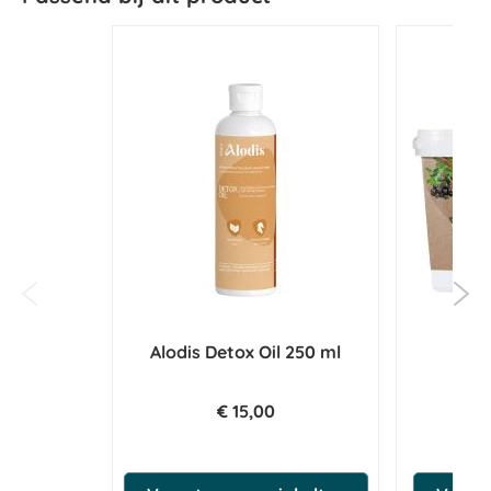
Alodis Detox Oil 250 ml
Sec
Lu
€ 15,00
€ 