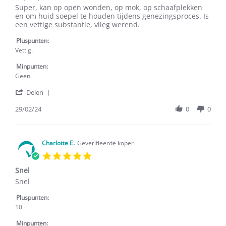
Review
review
Super, kan op open wonden, op mok, op schaafplekken
by
stating
en om huid soepel te houden tijdens genezingsproces. Is
A.g.
Super
een vettige substantie, vlieg werend.
H.
product
on
Pluspunten:
29
Vettig.
Feb
2024
Minpunten:
Geen.
'
Delen
Share
Review
29/02/24
0
0
by
A.g.
H.
on
Charlotte E.
Geverifieerde koper
29
5.0
Feb
star
2024
Snel
rating
Review
review
Snel
by
stating
Charlotte
Snel
Pluspunten:
E.
10
on
13
Minpunten: