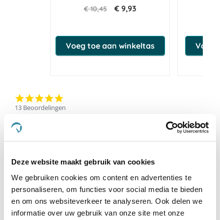
€ 9,93
€ 10,45
€ 
Voeg toe aan winkeltas
Voeg t
5.0
star
13 Beoordelingen
rating
Schrijf Een Review
Stel Een Vraag
Deze website maakt gebruik van cookies
BEOORDELINGEN
VRAGEN
We gebruiken cookies om content en advertenties te
personaliseren, om functies voor social media te bieden
en om ons websiteverkeer te analyseren. Ook delen we
13 Beoordelingen
informatie over uw gebruik van onze site met onze