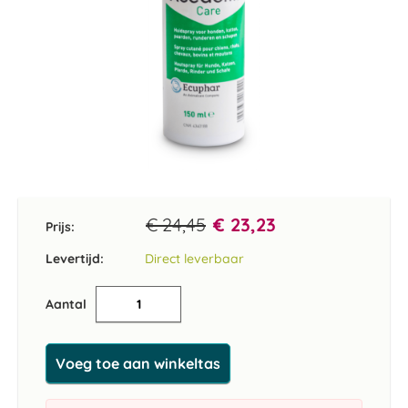
Ga
naar
het
€ 24,45
€ 23,23
Prijs:
begin
van
Levertijd:
Direct leverbaar
de
afbeeldingen-
Aantal
gallerij
Voeg toe aan winkeltas