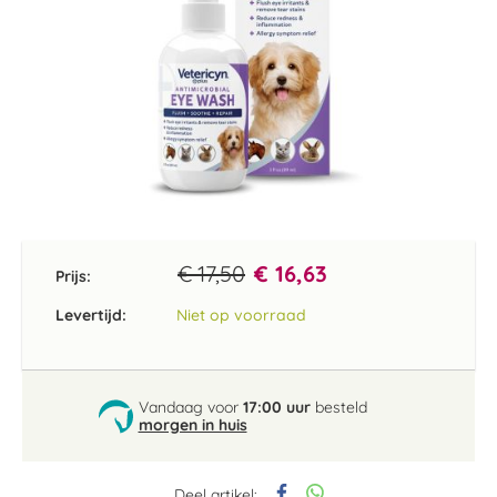
Ga
naar
het
€ 17,50
€ 16,63
Prijs:
begin
van
Levertijd:
Niet op voorraad
de
afbeeldingen-
gallerij
Vandaag voor
17:00 uur
besteld
morgen in huis
Deel artikel: