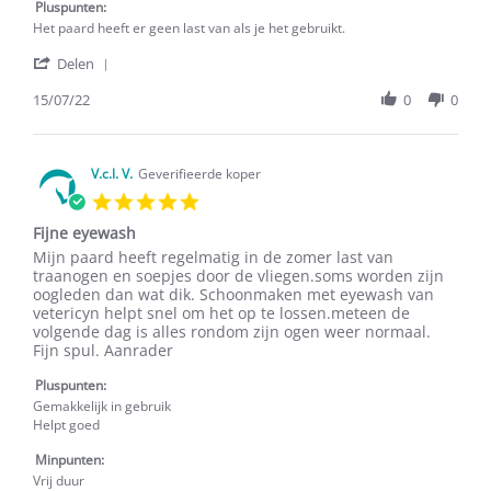
15
Pluspunten:
Jul
Het paard heeft er geen last van als je het gebruikt.
2022
'
Delen
Share
Review
15/07/22
0
0
by
FTM
T.
on
V.c.l. V.
Geverifieerde koper
15
5.0
Jul
star
2022
Fijne eyewash
rating
Review
review
Mijn paard heeft regelmatig in de zomer last van
by
stating
traanogen en soepjes door de vliegen.soms worden zijn
V.c.l.
Fijne
oogleden dan wat dik. Schoonmaken met eyewash van
V.
eyewash
vetericyn helpt snel om het op te lossen.meteen de
on
volgende dag is alles rondom zijn ogen weer normaal.
26
Fijn spul. Aanrader
Aug
2020
Pluspunten:
Gemakkelijk in gebruik
Helpt goed
Minpunten:
Vrij duur