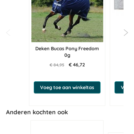
Deken Bucas Pony Freedom
Equi
0g
i
€ 46,72
€ 84,95
Voeg toe aan winkeltas
Voeg 
Anderen kochten ook