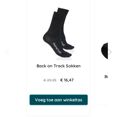
Back on Track Sokken
Back 
€ 16,47
€ 29,95
Ne
N
Voeg toe aan winkeltas