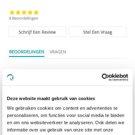
4.8
star
8 Beoordelingen
rating
Schrijf Een Review
Stel Een Vraag
BEOORDELINGEN
VRAGEN
8 Beoordelingen
Deze website maakt gebruik van cookies
Linda K.
Geverifieerde koper
5.0
We gebruiken cookies om content en advertenties te
star
Uitstekend product!
personaliseren, om functies voor social media te bieden
rating
Review
review
Werkt heel goed. Al na één keer geen traanoog meer bij
en om ons websiteverkeer te analyseren. Ook delen we
by
stating
mijn paard. Eenvoudig toe te dienen. Doordat het het oog
informatie over uw gebruik van onze site met onze
Linda
Uitstekend
niet irriteert, laat het paard het gemakkelijk toe.