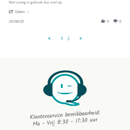
Niet zuinig in gebruik dus snel op
'
Delen
Share
Review
26/08/20
0
0
by
V.c.l.
V.
1
2
on
26
Aug
2020
Klantenservice bereikbaarheid:
Ma - Vrij 8:30 - 17:30 uur