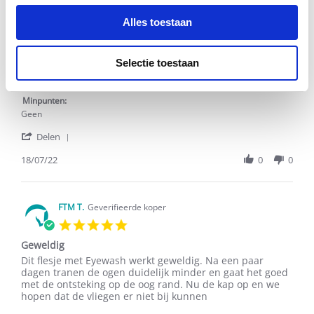
Linucia
2022
J.
Alles toestaan
on
M. E.
Geverifieerde koper
28
5.0
Sep
star
2022
Oog
Selectie toestaan
rating
Review
review
Fijn product om oog schoon te maken.
by
stating
M.
Oog
Minpunten:
E.
Geen
on
'
18
Delen
Share
Jul
Review
18/07/22
0
0
2022
by
M.
E.
on
FTM T.
Geverifieerde koper
18
5.0
Jul
star
2022
Geweldig
rating
Review
review
Dit flesje met Eyewash werkt geweldig. Na een paar
by
stating
dagen tranen de ogen duidelijk minder en gaat het goed
FTM
Geweldig
met de ontsteking op de oog rand. Nu de kap op en we
T.
hopen dat de vliegen er niet bij kunnen
on