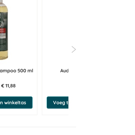
hampoo 500 ml
Audevard Zzen 1L
€ 11,88
€ 39,95
n winkeltas
Voeg toe aan winkeltas