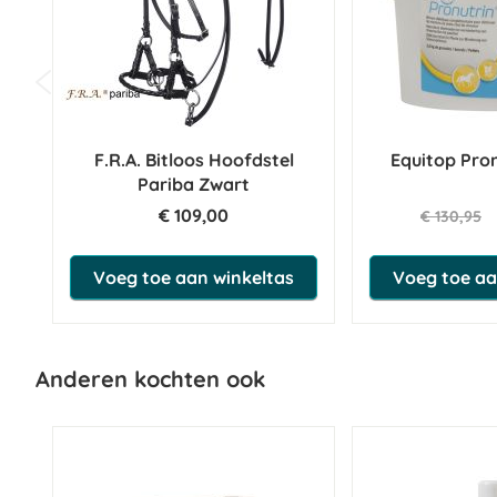
F.R.A. Bitloos Hoofdstel
Equitop Pron
Pariba Zwart
€ 109,00
€ 130,95
Voeg toe aan winkeltas
Voeg toe aa
Anderen kochten ook