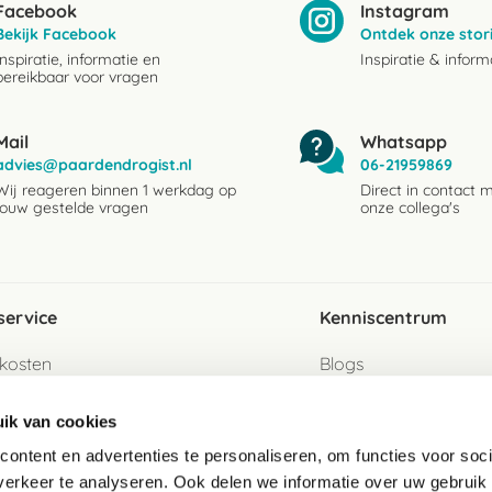
Facebook
Instagram
Bekijk Facebook
Ontdek onze stor
Inspiratie, informatie en
Inspiratie & inform
bereikbaar voor vragen
Mail
Whatsapp
advies@paardendrogist.nl
06-21959869
Wij reageren binnen 1 werkdag op
Direct in contact 
jouw gestelde vragen
onze collega's
service
Kenniscentrum
kosten
Blogs
ervice
Ingredientenwijzer
ik van cookies
jzen
Merken
ontent en advertenties te personaliseren, om functies voor soci
erkeer te analyseren. Ook delen we informatie over uw gebruik