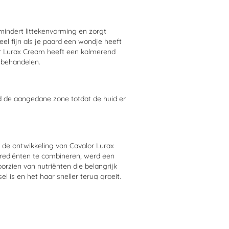
indert littekenvorming en zorgt
Heel fijn als je paard een wondje heeft
lor Lurax Cream heeft een kalmerend
 behandelen.
nd de aangedane zone totdat de huid er
j de ontwikkeling van Cavalor Lurax
grediënten te combineren, werd een
orzien van nutriënten die belangrijk
l is en het haar sneller terug groeit.
itaties tegengegaan waardoor de wond
iner aangezien Cavalor Lurax Cream