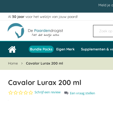
Meld je 
Al
30 jaar
voor het welzijn van jouw paard!
Ga
naar
de
inhoud
Bundle Packs
Eigen Merk
Supplementen & v
Home
Cavalor Lurax 200 ml
Cavalor Lurax 200 ml
0.0
Schrijf een review
Een vraag stellen
star
Ga
rating
naar
het