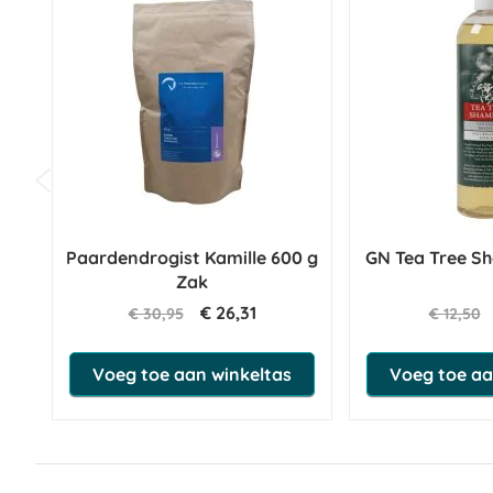
Paardendrogist Kamille 600 g
GN Tea Tree S
Zak
€ 26,31
€ 30,95
€ 12,50
Voeg toe aan winkeltas
Voeg toe aa