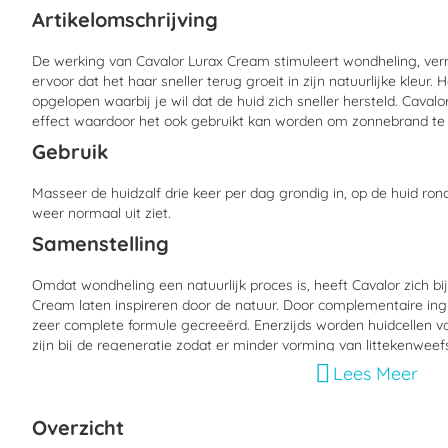
begin
Artikelomschrijving
van
de
afbeeldingen-
De werking van Cavalor Lurax Cream stimuleert wondheling, verm
gallerij
ervoor dat het haar sneller terug groeit in zijn natuurlijke kleur. 
opgelopen waarbij je wil dat de huid zich sneller hersteld. Cava
effect waardoor het ook gebruikt kan worden om zonnebrand te
Gebruik
Masseer de huidzalf drie keer per dag grondig in, op de huid ro
weer normaal uit ziet.
Samenstelling
Omdat wondheling een natuurlijk proces is, heeft Cavalor zich bi
Cream laten inspireren door de natuur. Door complementaire in
zeer complete formule gecreeërd. Enerzijds worden huidcellen vo
zijn bij de regeneratie zodat er minder vorming van littekenweefse
Anderzijds worden door de koelende en kalmerende werking irr
Lees Meer
rustig kan genezen. Bovendien is het risico op ontstekingen kle
antiseptische en anti-inflammatoire eigenschappen heeft.
Overzicht