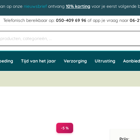
aan op onze
nieuwsbrief
ontvang
10% korting
voor je eerst volgende b
j
Telefonisch bereikbaar op:
050-409 69 96
of app
e vraag naar
06-2
oeding
Tijd van het jaar
Verzorging
Uitrusting
Aanbied
-5 %
Prijs: