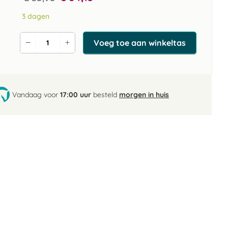
3 dagen
Voeg toe aan winkeltas
Verlaag
Verhoog
de
de
aantal
aantal
Vandaag voor
17:00 uur
besteld
morgen in huis