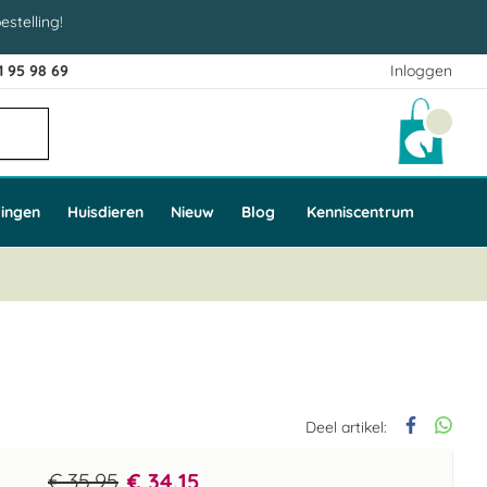
estelling!
1 95 98 69
Inloggen
Winke
ingen
Huisdieren
Nieuw
Blog
Kenniscentrum
Deel artikel:
€ 35,95
€ 34,15