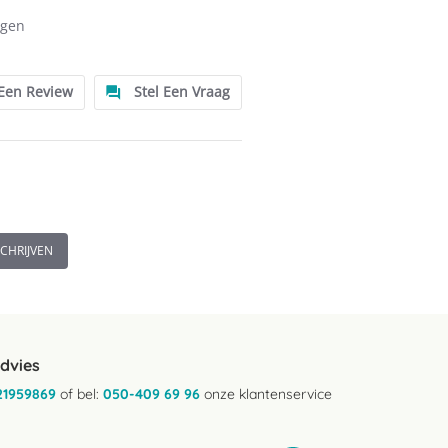
ngen
 Een Review
Stel Een Vraag
SCHRIJVEN
advies
21959869
of bel:
050-409 69 96
onze klantenservice