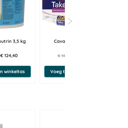
utrin 3,5 kg
Cavalor Take It Easy
Injectoren
€ 124,40
€ 136,33
€ 143,50
n winkeltas
Voeg toe aan winkeltas