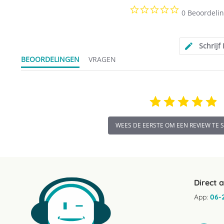
0.0
0 Beoordeli
star
rating
Schrijf
BEOORDELINGEN
VRAGEN
WEES DE EERSTE OM EEN REVIEW TE 
Direct 
App:
06-