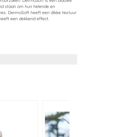
 veroorzaken. DermoSoft is een blauwe
end staan om hun helende en
es. DermoSoft heeft een dikke textuur
heeft een dekkend effect.