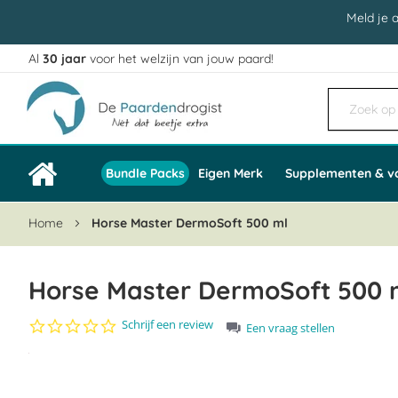
Meld je 
Al
30 jaar
voor het welzijn van jouw paard!
Ga
naar
de
inhoud
Bundle Packs
Eigen Merk
Supplementen & v
Home
Horse Master DermoSoft 500 ml
Horse Master DermoSoft 500 
0.0
Schrijf een review
Een vraag stellen
star
Ga
rating
naar
het