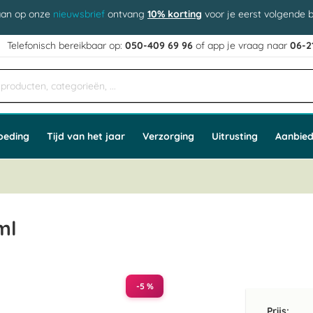
aan op onze
nieuwsbrief
ontvang
10% korting
voor je eerst volgende b
j
Telefonisch bereikbaar op:
050-409 69 96
of app
e vraag naar
06-2
oeding
Tijd van het jaar
Verzorging
Uitrusting
Aanbied
ml
-5 %
Prijs: