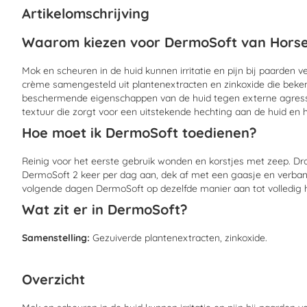
begin
Artikelomschrijving
van
de
Waarom kiezen voor DermoSoft van Hors
afbeeldingen-
gallerij
Mok en scheuren in de huid kunnen irritatie en pijn bij paarden
crème samengesteld uit plantenextracten en zinkoxide die bek
beschermende eigenschappen van de huid tegen externe agress
textuur die zorgt voor een uitstekende hechting aan de huid en 
Hoe moet ik DermoSoft toedienen?
Reinig voor het eerste gebruik wonden en korstjes met zeep. D
DermoSoft 2 keer per dag aan, dek af met een gaasje en verband
volgende dagen DermoSoft op dezelfde manier aan tot volledig he
Wat zit er in DermoSoft?
Samenstelling:
Gezuiverde plantenextracten, zinkoxide.
Overzicht