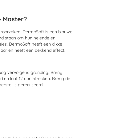
e Master?
 veroorzaken. DermoSoft is een blauwe
end staan om hun helende en
ies. DermoSoft heeft een dikke
haar en heeft een dekkend effect.
roog vervolgens gronding. Breng
 en laat 12 uur intrekken. Breng de
rstel is gerealiseerd.