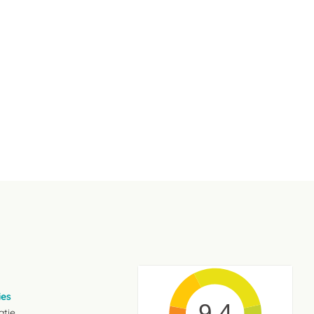
ies
9.4
atie