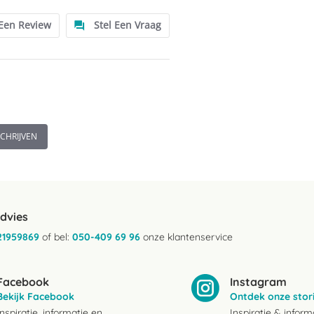
 Een Review
Stel Een Vraag
SCHRIJVEN
advies
21959869
of bel:
050-409 69 96
onze klantenservice
Facebook
Instagram
Bekijk Facebook
Ontdek onze stor
Inspiratie, informatie en
Inspiratie & inform