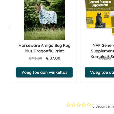
Horseware Amigo Bug Rug
NAF Gener
Plus Dragonfly Print
Supplement
Kompleet S
€ 87,00
€ 116,00
€ 32,95
Voeg toe aan winkeltas
Voeg toe aa
0.0
0 Beoordeli
star
rating