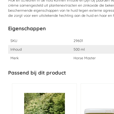
Mok en scheuren in de huid kunnen irritatie en pijn bij paarden
crème samengesteld uit plantenextracten en zinkoxide die bek
beschermende eigenschappen van te huid tegen externe agressi
die zorgt voor een uitstekende hechting aan de huid en haar en 
Eigenschappen
Eigenschappen
SKU
29601
Inhoud
500 ml
Merk
Horse Master
Passend bij dit product