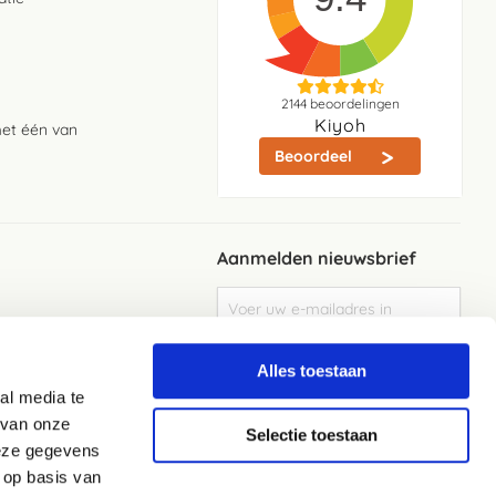
2144
beoordelingen
Kiyoh
met één van
Beoordeel
Aanmelden nieuwsbrief
Abonneer
u
op
Meld je aan
onze
Alles toestaan
nieuwsbrief
al media te
Elke week de beste acties en het laaste
nieuws in je eigen mailbox
 van onze
Selectie toestaan
deze gegevens
 op basis van