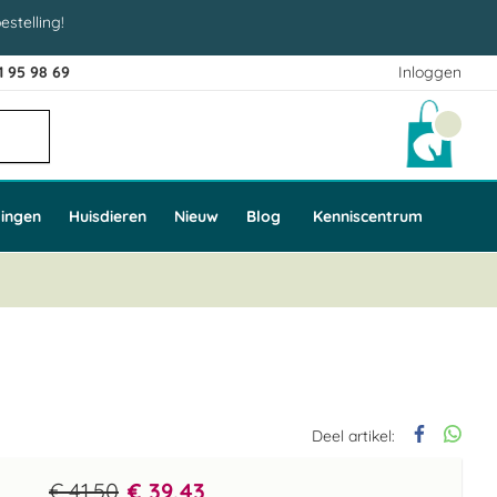
estelling!
1 95 98 69
Inloggen
Winke
ingen
Huisdieren
Nieuw
Blog
Kenniscentrum
Deel artikel:
€ 41,50
€ 39,43