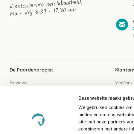
Klantenservice bereikbaarheid:
Ma - Vrij 8:30 - 17:30 uur
De Paardendrogist
Klanten
Reviews
Verzend
Over ons
Bezorgs
Deze website maakt gebru
Vacatures
Betaalwi
We gebruiken cookies om c
Contact
Retour
bieden en om ons websitev
Retour s
site met onze partners vo
combineren met andere inf
Garanti