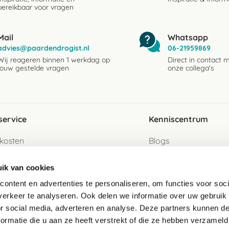
bereikbaar voor vragen
Mail
Whatsapp
advies@paardendrogist.nl
06-21959869
Wij reageren binnen 1 werkdag op
Direct in contact 
jouw gestelde vragen
onze collega's
service
Kenniscentrum
kosten
Blogs
ervice
Ingredientenwijzer
ik van cookies
jzen
Merken
ontent en advertenties te personaliseren, om functies voor soci
erkeer te analyseren. Ook delen we informatie over uw gebruik
turen als gast
or social media, adverteren en analyse. Deze partners kunnen 
ormatie die u aan ze heeft verstrekt of die ze hebben verzameld
e