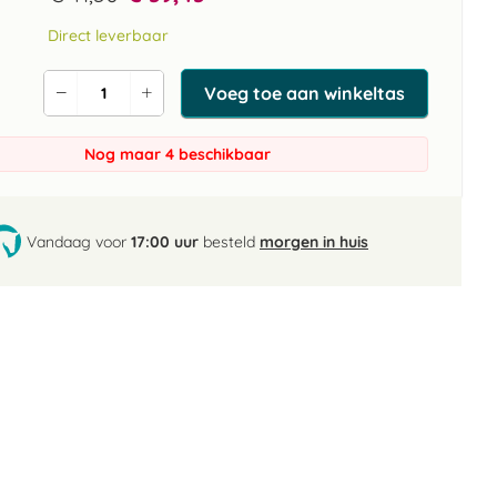
Direct leverbaar
Voeg toe aan winkeltas
Verlaag
Verhoog
de
de
aantal
aantal
Nog maar 4 beschikbaar
Vandaag voor
17:00 uur
besteld
morgen in huis