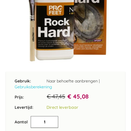
Ga
naar
het
Gebruik:
Naar behoefte aanbrengen
|
begin
Gebruiksberekening
van
de
€ 47,45
€ 45,08
Prijs:
afbeeldingen-
gallerij
Levertijd:
Direct leverbaar
Aantal