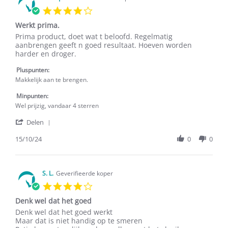
24
4.0
Jun
star
2025
Werkt prima.
rating
Review
review
Prima product, doet wat t beloofd. Regelmatig
by
stating
aanbrengen geeft n goed resultaat. Hoeven worden
Monique
Werkt
harder en droger.
G.
prima.
on
Pluspunten:
15
Makkelijk aan te brengen.
Oct
2024
Minpunten:
Wel prijzig, vandaar 4 sterren
'
Delen
Share
Review
15/10/24
0
0
by
Monique
G.
on
S. L.
Geverifieerde koper
15
4.0
Oct
star
2024
Denk wel dat het goed
rating
Review
review
Denk wel dat het goed werkt
by
stating
Maar dat is niet handig op te smeren