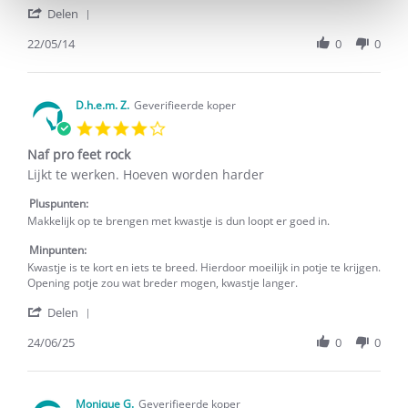
'
Delen
Share
Review
22/05/14
0
0
by
Marjo
on
22
D.h.e.m. Z.
Geverifieerde koper
May
4.0
2014
star
Naf pro feet rock
rating
Review
review
Lijkt te werken. Hoeven worden harder
by
stating
D.h.e.m.
Naf
Pluspunten:
Z.
pro
Makkelijk op te brengen met kwastje is dun loopt er goed in.
on
feet
24
rock
Minpunten:
Jun
Kwastje is te kort en iets te breed. Hierdoor moeilijk in potje te krijgen.
2025
Opening potje zou wat breder mogen, kwastje langer.
'
Delen
Share
Review
24/06/25
0
0
by
D.h.e.m.
Z.
on
Monique G.
Geverifieerde koper