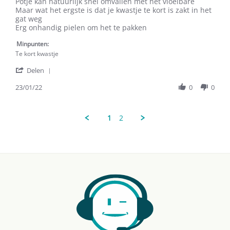
S.
Denk
Potje kan natuurlijk snel omvallen met het vloeibare
L.
wel
Maar wat het ergste is dat je kwastje te kort is zakt in het
on
dat
gat weg
23
het
Erg onhandig pielen om het te pakken
Jan
goed
2022
Minpunten:
Te kort kwastje
'
Delen
Share
Review
23/01/22
0
0
by
S.
L.
1
2
on
23
Jan
2022