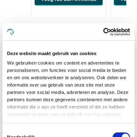
4.3
star
6 Beoordelingen
rating
Schrijf Een Review
Stel Een Vraag
Deze website maakt gebruik van cookies
We gebruiken cookies om content en advertenties te
personaliseren, om functies voor social media te bieden
BEOORDELINGEN
VRAGEN
en om ons websiteverkeer te analyseren. Ook delen we
informatie over uw gebruik van onze site met onze
partners voor social media, adverteren en analyse. Deze
partners kunnen deze gegevens combineren met andere
6 Beoordelingen
informatie die u aan ze heeft verstrekt of die ze hebben
verzameld op basis van uw gebruik van hun services.
P. D.
Geverifieerde koper
5.0
Toestemmingsselectie
star
Nadat pro feet rock hard 250 ml
rating