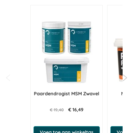
Paardendrogist MSM Zwavel
NAF P
€ 16,49
€ 19,40
€ 6
Voeg toe aan winkeltas
Voeg t