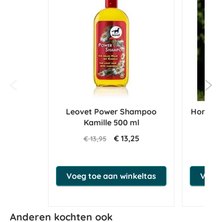
Leovet Power Shampoo
Horsewa
Kamille 500 ml
€ 13,25
€ 13,95
€
Voeg toe aan winkeltas
Voeg 
Anderen kochten ook