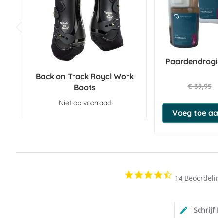
Paardendrogis
Back on Track Royal Work
€ 39,95
Boots
Niet op voorraad
Voeg toe aa
4.5
14 Beoordeli
star
rating
Schrijf