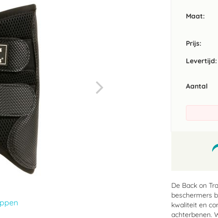
Maat
Prijs:
Levertijd:
Aantal
De Back on Tr
beschermers bi
appen
kwaliteit en c
achterbenen. W