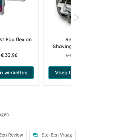
t Equiflexion
Sectolin SE-210
Shavingblade/scheermes
€ 33,96
€ 15,68
€ 16,50
n winkeltas
Voeg toe aan winkeltas
ngen
 Een Review
Stel Een Vraag