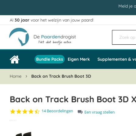
Meld je 
Al
30 jaar
voor het welzijn van jouw paard!
Ga
naar
de
inhoud
Bundle Packs
Eigen Merk
Supplementen & v
Home
Back on Track Brush Boot 3D
Back on Track Brush Boot 3D 
4.5
14 Beoordelingen
Een vraag stellen
star
Ga
rating
naar
het