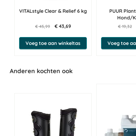
VITALstyle Clear & Relief 6 kg
PUUR Plan
Hond/K
€ 43,69
€ 45,99
€ 19,32
Voeg toe aan winkeltas
Voeg toe aa
Anderen kochten ook