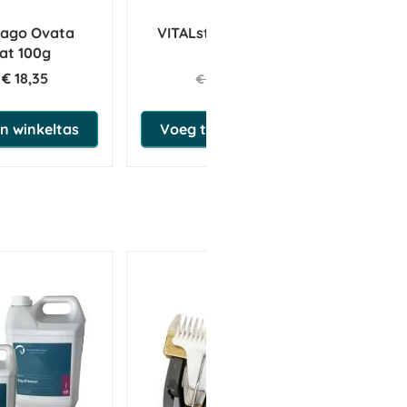
tago Ovata
VITALstyle Light & Sober
Sy
at 100g
Muesli
€ 18,35
€ 3,60
€ 3,79
n winkeltas
Voeg toe aan winkeltas