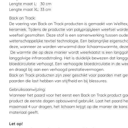
Lengte maat L: 30 cm
Lengte maat XL: 33 cm
Back on Track:
De voering van Back on Track producten is gemaakt van Welltex,
keramiek. Tijdens de productie van polypropyleen weefsel worde
weefsel gesmolten. Deze stof is een samenwerking tussen oud
wetenschappelijke textiel technologie. Een belangrijke eigensch
deze, wanneer ze worden verwarmd door lichaamswarmte, deze 
De warmte die op deze manier wordt weerkaatst is een langgolv
langgolvige infraroodstraling. Het is duidelijk bewezen dat lang
bloedcirculatie verhoogt. Een verhoogde bloedcirculatie in de we
en draagt bij aan een verhoogd prestatievermogen.
Back on Track producten zijn zeer geschikt voor paarden met gev
paarden die last hebben van stijfheid en bij blessures.
Gebruiksaanwijzing:
Wanneer het paard voor het eerst een Back on Track product gaat
product de eerste dagen opbouwend gebruikt. Laat het paard he
maximaal 4 uur dragen, het lichaam krijgt op die manier de kans
materiaal geeft.
Let op!