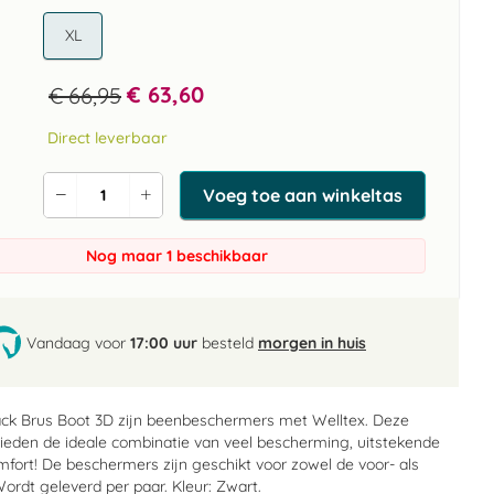
XL
€ 63,60
€ 66,95
Direct leverbaar
Voeg toe aan winkeltas
Verlaag
Verhoog
de
de
aantal
aantal
Nog maar 1 beschikbaar
Vandaag voor
17:00 uur
besteld
morgen in huis
ack Brus Boot 3D zijn beenbeschermers met Welltex. Deze
eden de ideale combinatie van veel bescherming, uitstekende
omfort! De beschermers zijn geschikt voor zowel de voor- als
ordt geleverd per paar. Kleur: Zwart.