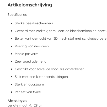
begin
Artikelomschrijving
van
de
afbeeldingen-
Specificaties:
gallerij
Sterke peesbeschermers
Gevoerd met Welltex; stimuleert de bloedsomloop en heeft 
Buitenkant gemaakt van 3D mesh stof met schokabsorber
Voering van neopreen
Mooie pasvorm
Zeer goed ademend
Geschikt voor zowel de voor- als achterbenen
Sluit met drie klittenbandsluitingen
Sterk en duurzaam
Per set van twee
Afmetingen:
Lengte maat M: 28 cm