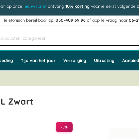
aan op onze
nieuwsbrief
ontvang
10% korting
voor je eerst volgende b
j
Telefonisch bereikbaar op:
050-409 69 96
of app
e vraag naar
06-2
oeding
Tijd van het jaar
Verzorging
Uitrusting
Aanbied
XL Zwart
-5%