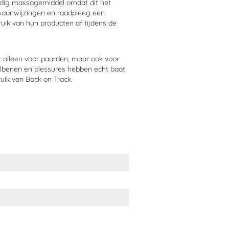
endig massagemiddel omdat dit het
iksaanwijzingen en raadpleeg een
ruik van hun producten af tijdens de
t alleen voor paarden, maar ook voor
albenen en blessures hebben echt baat
uik van Back on Track.